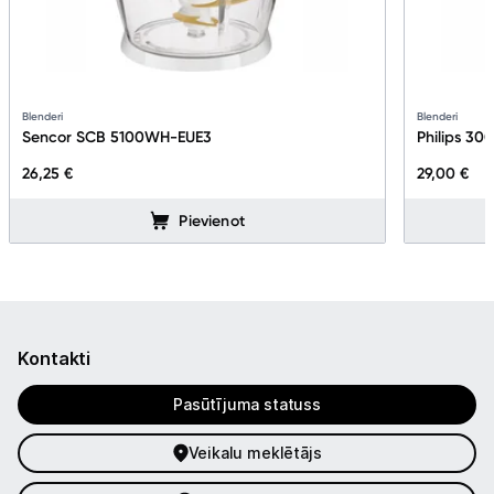
Blenderi
Blenderi
Sencor SCB 5100WH-EUE3
Philips 30
26,25 €
29,00 €
Pievienot
Kontakti
Pasūtījuma statuss
Veikalu meklētājs