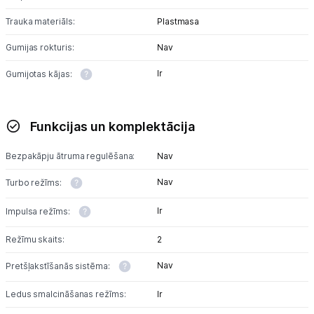
Trauka materiāls:
Plastmasa
Tet pakalpojumi
Gumijas rokturis:
Nav
Ir
Gumijotas kājas:
Kontakti
Informācija
Funkcijas un komplektācija
Bezpakāpju ātruma regulēšana:
Nav
Nav
Turbo režīms:
Ir
Impulsa režīms:
Režīmu skaits:
2
Nav
Pretšļakstīšanās sistēma:
Ledus smalcināšanas režīms:
Ir