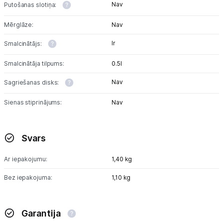
Nav
Putošanas slotiņa:
Mērglāze:
Nav
Ir
Smalcinātājs:
Smalcinātāja tilpums:
0.5l
Nav
Sagriešanas disks:
Sienas stiprinājums:
Nav
Svars
Ar iepakojumu:
1,40 kg
Bez iepakojuma:
1,10 kg
Garantija