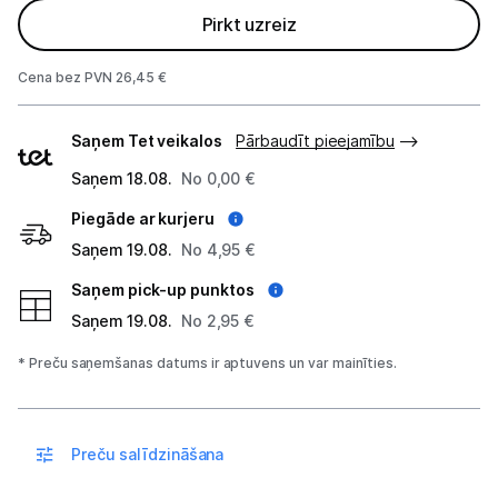
Blenderi
Pirkt uzreiz
Mikseri
Cena bez PVN 26,45 €
Virtuves kombaini
Piegādes
Saņem Tet veikalos
Pārbaudīt pieejamību
veidi
Tosteri
Saņem 18.08.
No 0,00 €
Sviestmaižu tosteri
Piegāde ar kurjeru
Saņem 19.08.
No 4,95 €
Grili
Saņem pick-up punktos
Augļu žāvētāji
Saņem 19.08.
No 2,95 €
Sulu spiedes
* Preču saņemšanas datums ir aptuvens un var mainīties.
Gaļas maļamās mašīnas
Maizes krāsnis
Preču salīdzināšana