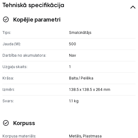
Tehniskā specifikācija
Skaistumkopšana
Kopējie parametri
Sports un atpūta
Tips:
Smalcinātājs
Ražotāju atjaunota tehnika
Jauda (W):
500
Darbība no akumulatora:
Nav
Vēlmju saraksts
Uzgaļu skaits:
1
Krāsa:
Balta / Pelēka
Blogs
Izmēri:
138.5 x 138.5 x 264 mm
Piegāde un apmaksa
Svars:
1.1 kg
Tehnikas izvešana
Korpuss
Uzņēmumiem
Korpusa materiāls:
Metāls,
Plastmasa