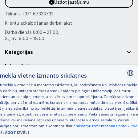
Uzdot jautājumu
Tālrunis
+371 67333733
Klientu apkalpošanas darba laiks:
Darba dienās 8:00 – 21:00,
S., Sv. 9:00 – 18:00
Kategorijas
Informācija
tīmekļa vietne izmanto sīkdatnes
Noderīgas saites
īmekļa vietnē tiek izmantotas sīkdatnes, lai nodrošinātu un uzlabotu tīmekļa
LATVIAN
es darbību, sniegtu vietnes apmeklētājiem pielāgotu informāciju par mūsu
ktiem un pakalpojumiem, analizētu vietnes apmeklējumu. Zemāk sniedzam
RUSSIAN
māciju par visām sīkdatnēm, kuras tiek izmantotas mūsu tīmekļa vietnēs. Sīk
šķirties atkarībā no apmeklētās interneta vietnes sadaļas. Lietotājam jebkurā
ENGLISH
pēja piekrist, atteikties vai mainīt savu piekrišanu. Piekrišanas sniegšana, kā a
kšana vai mainīšana attiecas uz visām interneta vietnes sadaļām. Vairāk
mācijas par izmantotajām sīkdatnēm skatīt
sīkdatņu izmantošanas noteikumo
IELĀGOT IZVĒLI
© SIA Tet 2026 -
Visas cenas norādītas EUR ar PVN 21%