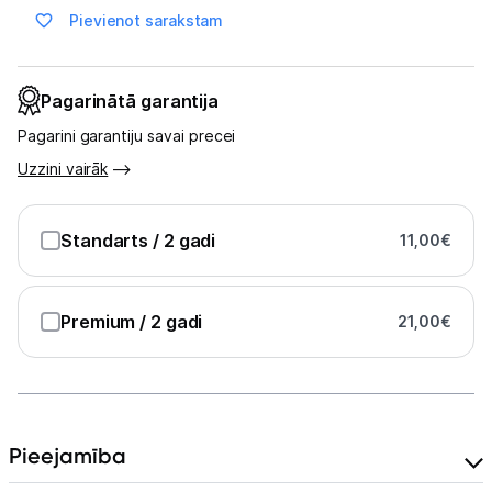
Multivārāmie katli
Pievienot sarakstam
Friteri
Pagarinātā garantija
Vakuuma iepakotāji
Pagarini garantiju savai precei
Virtuves svari
Uzzini vairāk
Ūdens gāzēšanas aparāti
Standarts
/ 2 gadi
11,00
€
Mazās cepeškrāsnis
Mazās plītis
Premium
/ 2 gadi
21,00
€
Ledus un saldējuma mašīnas
Mazās virtuves tehnikas aksesuāri
Klimata iekārtas
Pieejamība
Apģērbu kopšana