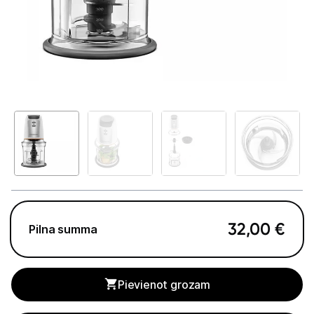
Telefoni, planšetdatori
Viedierīces
Sadzīves tehnika
Lielā tehnika
Iebūvējamā tehnika
Mazā tehnika
Kafijas pagatavošana
32,00
€
Pilna summa
Mazā virtuves tehnika
Mikroviļņu krāsnis
Pievienot grozam
Tējkannas