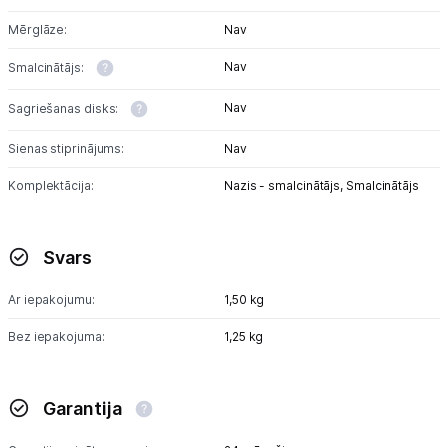
Mērglāze:
Nav
Skaistumkopšana
Nav
Smalcinātājs:
Sports un atpūta
Nav
Sagriešanas disks:
Ražotāju atjaunota tehnika
Sienas stiprinājums:
Nav
Komplektācija:
Nazis - smalcinātājs,
Smalcinātājs
Vēlmju saraksts
Svars
Blogs
Ar iepakojumu:
1,50 kg
Piegāde un apmaksa
Bez iepakojuma:
1,25 kg
Tehnikas izvešana
Garantija
Uzņēmumiem