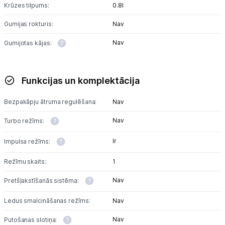
Multivārāmie katli
Krūzes tilpums:
0.8l
Friteri
Gumijas rokturis:
Nav
Nav
Gumijotas kājas:
Vakuuma iepakotāji
Virtuves svari
Funkcijas un komplektācija
Ūdens gāzēšanas aparāti
Bezpakāpju ātruma regulēšana:
Nav
Mazās cepeškrāsnis
Nav
Turbo režīms:
Mazās plītis
Ir
Impulsa režīms:
Ledus un saldējuma mašīnas
Režīmu skaits:
1
Mazās virtuves tehnikas aksesuāri
Nav
Pretšļakstīšanās sistēma:
Klimata iekārtas
Ledus smalcināšanas režīms:
Nav
Nav
Putošanas slotiņa:
Apģērbu kopšana