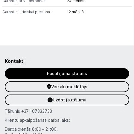
Garantija privātpersonai:
24 mēneši
Garantija juridiskai personai:
12 mēneši
Tet pakalpojumi
Kontakti
Informācija
Kontakti
Pasūtījuma statuss
Veikalu meklētājs
Uzdot jautājumu
Tālrunis
+371 67333733
Klientu apkalpošanas darba laiks:
Darba dienās 8:00 – 21:00,