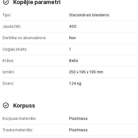
Kopējie parametri
Blenderi
Tips:
Stacionārais blenderis
Mikseri
Jauda (W):
400
Virtuves kombaini
Darbība no akumulatora:
Nav
Tosteri
Uzgaļu skaits:
1
Sviestmaižu tosteri
Krāsa:
Balta
Grili
Izmēri:
250 x 195 x 195 mm
Svars:
1.24 kg
Augļu žāvētāji
Sulu spiedes
Korpuss
Gaļas maļamās mašīnas
Korpusa materiāls:
Plastmasa
Maizes krāsnis
Trauka materiāls:
Plastmasa