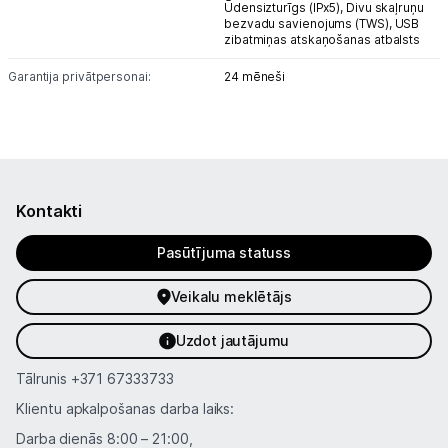
Ūdensizturīgs (IPx5), Divu skaļruņu
bezvadu savienojums (TWS), USB
Spēļu konsoles un piederumi
zibatmiņas atskaņošanas atbalsts
Garantija privātpersonai:
Datu nesēji
24 mēneši
Projektori un ekrāni
Tīkla iekārtas
Kontakti
Drukas iekārtas
Pasūtījuma statuss
Biroja piederumi
Veikalu meklētājs
Telefoni, planšetdatori
Uzdot jautājumu
Telefoni un aksesuāri
Tālrunis
+371 67333733
Planšetdatori un aksesuāri
Klientu apkalpošanas darba laiks:
Piederumi
Darba dienās 8:00 – 21:00,