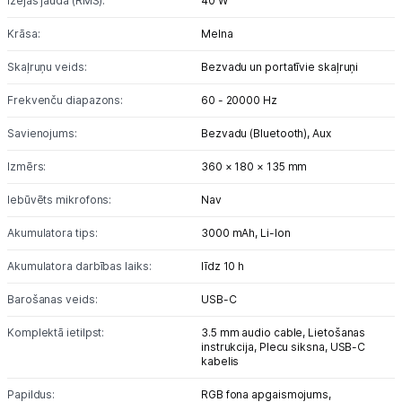
Izejas jauda (RMS):
40 W
Studijas skaņas aprīkojums
Krāsa:
Melna
Skaļruņu veids:
Bezvadu un portatīvie skaļruņi
Datortehnika
Frekvenču diapazons:
60 - 20000 Hz
GAMING pasaule >
Savienojums:
Bezvadu (Bluetooth),
Aux
Portatīvie datori un piederumi
Izmērs:
360 × 180 × 135 mm
Audio
Iebūvēts mikrofons:
Nav
Akumulatora tips:
3000 mAh,
Li-lon
Austiņas
Akumulatora darbības laiks:
līdz 10 h
Bezvadu skaļruņi
Barošanas veids:
USB-C
Datoru skaļruņi
Komplektā ietilpst:
3.5 mm audio cable,
Lietošanas
instrukcija,
Plecu siksna,
USB-C
Mikrofoni
kabelis
Stacionārie datori un piederumi
Papildus:
RGB fona apgaismojums,