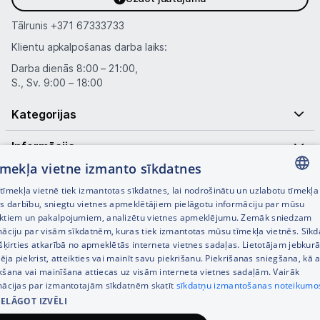
Tālrunis
+371 67333733
Klientu apkalpošanas darba laiks:
Darba dienās 8:00 – 21:00,
S., Sv. 9:00 – 18:00
Kategorijas
Informācija
tīmekļa vietne izmanto sīkdatnes
Noderīgas saites
īmekļa vietnē tiek izmantotas sīkdatnes, lai nodrošinātu un uzlabotu tīmekļa
LATVIAN
es darbību, sniegtu vietnes apmeklētājiem pielāgotu informāciju par mūsu
ktiem un pakalpojumiem, analizētu vietnes apmeklējumu. Zemāk sniedzam
RUSSIAN
māciju par visām sīkdatnēm, kuras tiek izmantotas mūsu tīmekļa vietnēs. Sīk
šķirties atkarībā no apmeklētās interneta vietnes sadaļas. Lietotājam jebkurā
ENGLISH
pēja piekrist, atteikties vai mainīt savu piekrišanu. Piekrišanas sniegšana, kā a
kšana vai mainīšana attiecas uz visām interneta vietnes sadaļām. Vairāk
mācijas par izmantotajām sīkdatnēm skatīt
sīkdatņu izmantošanas noteikumo
IELĀGOT IZVĒLI
© SIA Tet 2026 -
Visas cenas norādītas EUR ar PVN 21%