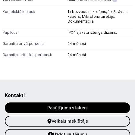
Komplektā ietilpst:
1x bezvadu mikrofons,
1 x Strāvas
kabelis,
Mikrofona turētājs,
Dokumentācija
Papildus:
IPX4 šļakatu izturīgs dizains.
Garantija privātpersonai:
24 mēneši
Garantija juridiskai personai:
24 mēneši
Kontakti
Pasūtījuma statuss
Veikalu meklētājs
Uzdot jautājumu