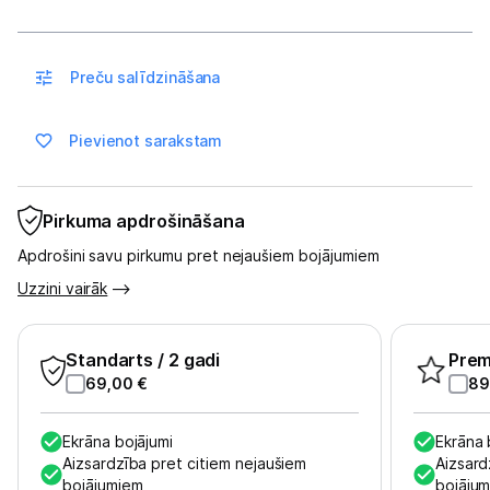
Spēļu konsoles un piederumi
Preču salīdzināšana
Datu nesēji
Projektori un ekrāni
Pievienot sarakstam
Tīkla iekārtas
Pirkuma apdrošināšana
Drukas iekārtas
Apdrošini savu pirkumu pret nejaušiem bojājumiem
Biroja piederumi
Uzzini vairāk
Telefoni, planšetdatori
Standarts
/ 2 gadi
Pre
Telefoni un aksesuāri
69,00
€
89
Planšetdatori un aksesuāri
Ekrāna bojājumi
Ekrāna 
Aizsardzība pret citiem nejaušiem
Aizsard
Piederumi
bojājumiem
bojāju