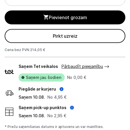
Studijas skaņas aprīkojums
Pievienot grozam
Datortehnika
Pirkt uzreiz
GAMING pasaule >
Cena bez PVN 214,05 €
Portatīvie datori un piederumi
Piegādes
Audio
Saņem Tet veikalos
Pārbaudīt pieejamību
veidi
Austiņas
Saņem jau šodien
No 0,00 €
Piegāde ar kurjeru
Bezvadu skaļruņi
Saņem 10.08.
No 4,95 €
Datoru skaļruņi
Saņem pick-up punktos
Mikrofoni
Saņem 10.08.
No 2,95 €
* Preču saņemšanas datums ir aptuvens un var mainīties.
Stacionārie datori un piederumi