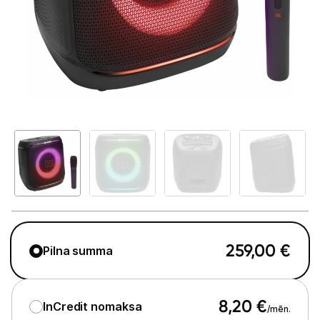
Tet Virszemes televīzija
TV iekārtas
Spēļu konsoles
Audio
Soundbars
Akustiskās sistēmas
Austiņas
Skaļruņi
259,00
€
Pilna summa
Bezvadu skaļruņi
Pastiprinātāji
8,20
€
InCredit nomaksa
/mēn.
Vinila plašu atskaņotāji