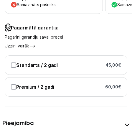
Samazināts pašrisks
Samazin
Austiņas
Bezvadu skaļruņi
Pagarinātā garantija
Stacionārie un bezvadu telefoni
Pagarini garantiju savai precei
Uzzini vairāk
Viedierīces
Sadzīves tehnika
Standarts
/ 2 gadi
45,00
€
Skaistumkopšana
Premium
/ 2 gadi
60,00
€
Sports un atpūta
Ražotāju atjaunota tehnika
Pieejamība
Vēlmju saraksts