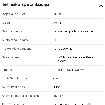
Tehniskā specifikācija
Blogs
Izejas jauda (RMS):
100 W
Piegāde un apmaksa
Krāsa:
Melna
Skaļruņu veids:
Bezvadu un portatīvie skaļruņi
Tehnikas izvešana
Audio kanālu skaits:
2.0
Frekvenču diapazons:
40 - 20000 Hz
Uzņēmumiem
Savienojums:
USB-C,
Mic-In,
Guitar-In,
Bezvadu
(Bluetooth)
Tet pakalpojumi
Izmērs:
319.5 x 338.6 x 263 mm
Kontakti
Iebūvēts mikrofons:
Nav
Akumulatora tips:
Li-lon
Informācija
Akumulatora darbības laiks:
līdz 15 h
Barošanas veids:
Akumulators,
Elektrotīkls