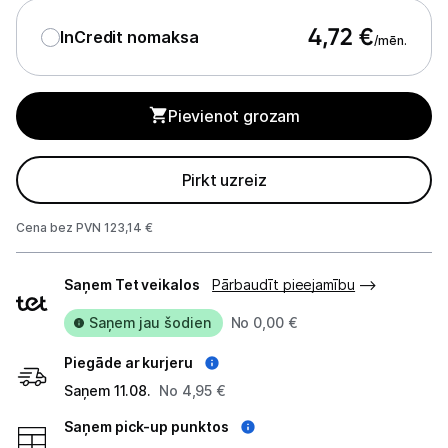
4,72
€
InCredit nomaksa
Studijas skaņas aprīkojums
/mēn.
Datortehnika
Pievienot grozam
GAMING pasaule >
Portatīvie datori un piederumi
Pirkt uzreiz
Audio
Cena bez PVN 123,14 €
Austiņas
Piegādes
Saņem Tet veikalos
Pārbaudīt pieejamību
veidi
Bezvadu skaļruņi
Saņem jau šodien
No 0,00 €
Datoru skaļruņi
Piegāde ar kurjeru
Saņem 11.08.
No 4,95 €
Mikrofoni
Saņem pick-up punktos
Stacionārie datori un piederumi