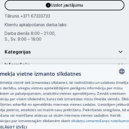
Uzdot jautājumu
Tālrunis
+371 67333733
Klientu apkalpošanas darba laiks:
Darba dienās 8:00 – 21:00,
S., Sv. 9:00 – 18:00
Kategorijas
Informācija
tīmekļa vietne izmanto sīkdatnes
Noderīgas saites
īmekļa vietnē tiek izmantotas sīkdatnes, lai nodrošinātu un uzlabotu tīmekļa
LATVIAN
es darbību, sniegtu vietnes apmeklētājiem pielāgotu informāciju par mūsu
ktiem un pakalpojumiem, analizētu vietnes apmeklējumu. Zemāk sniedzam
RUSSIAN
māciju par visām sīkdatnēm, kuras tiek izmantotas mūsu tīmekļa vietnēs. Sīk
šķirties atkarībā no apmeklētās interneta vietnes sadaļas. Lietotājam jebkurā
ENGLISH
pēja piekrist, atteikties vai mainīt savu piekrišanu. Piekrišanas sniegšana, kā a
kšana vai mainīšana attiecas uz visām interneta vietnes sadaļām. Vairāk
mācijas par izmantotajām sīkdatnēm skatīt
sīkdatņu izmantošanas noteikumo
IELĀGOT IZVĒLI
© SIA Tet 2026 -
Visas cenas norādītas EUR ar PVN 21%