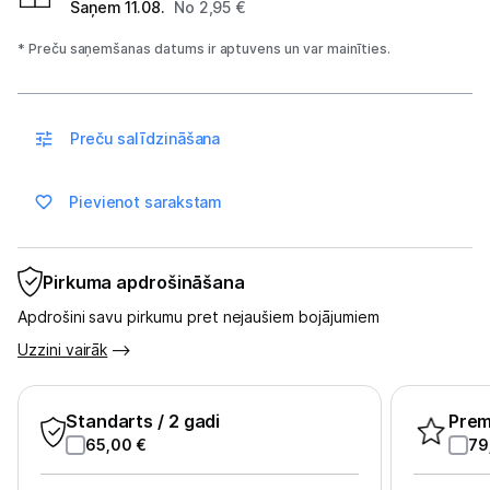
Saņem 11.08.
No 2,95 €
Spēļu konsoles un piederumi
* Preču saņemšanas datums ir aptuvens un var mainīties.
Datu nesēji
Projektori un ekrāni
Preču salīdzināšana
Tīkla iekārtas
Pievienot sarakstam
Drukas iekārtas
Biroja piederumi
Pirkuma apdrošināšana
Apdrošini savu pirkumu pret nejaušiem bojājumiem
Telefoni, planšetdatori
Uzzini vairāk
Telefoni un aksesuāri
Standarts
/ 2 gadi
Pre
Planšetdatori un aksesuāri
65,00
€
79
Piederumi