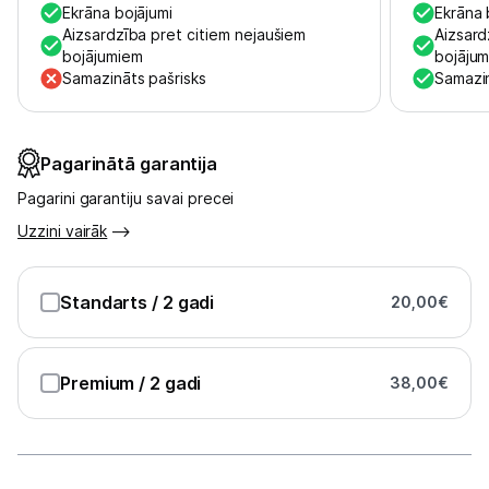
Ekrāna bojājumi
Ekrāna 
Austiņas
Aizsardzība pret citiem nejaušiem
Aizsard
bojājumiem
bojāju
Samazināts pašrisks
Samazin
Bezvadu skaļruņi
Stacionārie un bezvadu telefoni
Pagarinātā garantija
Viedierīces
Pagarini garantiju savai precei
Sadzīves tehnika
Uzzini vairāk
Skaistumkopšana
Standarts
/ 2 gadi
20,00
€
Sports un atpūta
Premium
/ 2 gadi
38,00
€
Ražotāju atjaunota tehnika
Vēlmju saraksts