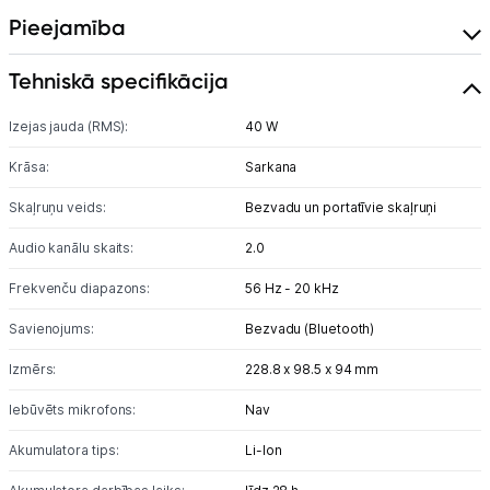
Pieejamība
Blogs
Tehniskā specifikācija
Piegāde un apmaksa
Izejas jauda (RMS):
40 W
Krāsa:
Tehnikas izvešana
Sarkana
Skaļruņu veids:
Bezvadu un portatīvie skaļruņi
Uzņēmumiem
Audio kanālu skaits:
2.0
Frekvenču diapazons:
56 Hz - 20 kHz
Tet pakalpojumi
Savienojums:
Bezvadu (Bluetooth)
Kontakti
Izmērs:
228.8 x 98.5 x 94 mm
Iebūvēts mikrofons:
Nav
Informācija
Akumulatora tips:
Li-lon