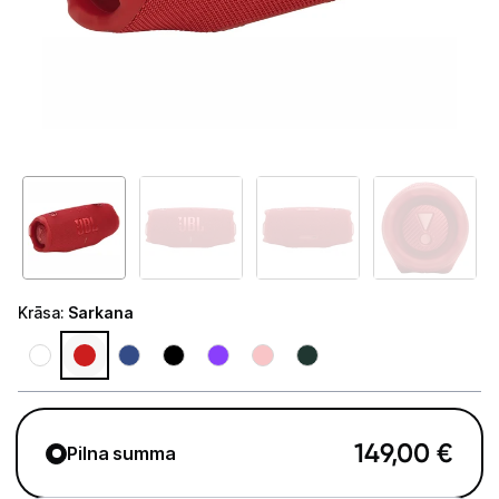
Tet Virszemes televīzija
TV iekārtas
Spēļu konsoles
Audio
Soundbars
Akustiskās sistēmas
Austiņas
Krāsa
:
Sarkana
Skaļruņi
Bezvadu skaļruņi
Pastiprinātāji
149,00
€
Pilna summa
Vinila plašu atskaņotāji