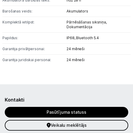
Akumulatora darbības laiks:
līdz 28 h
Barošanas veids:
Akumulators
Komplektā ietilpst:
Pārnēsāšanas siksniņa,
Dokumentācija
Papildus:
IP68, Bluetooth 5.4
Garantija privātpersonai:
24 mēneši
Garantija juridiskai personai:
24 mēneši
Kontakti
Pasūtījuma statuss
Veikalu meklētājs