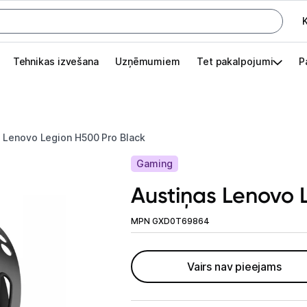
K
G
Tehnikas izvešana
Uzņēmumiem
Tet pakalpojumi
P
Pieslēgties
Pasūtījuma statuss
Lenovo Legion H500 Pro Black
Akcijas
Gaming
Outlet
Austiņas Lenovo 
apā.
Izvēlies kāroto ierīci izdevīgāk!
MPN GXD0T69864
TV un audio
Vairs nav pieejams
Televizori un piederumi