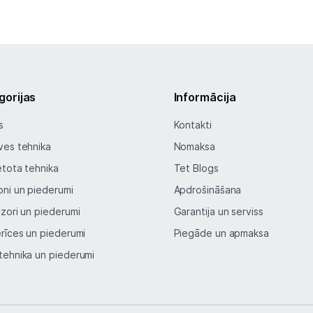
Spēļu konsoles un piederumi
Datu nesēji
Projektori un ekrāni
gorijas
Informācija
Tīkla iekārtas
s
Kontakti
ves tehnika
Drukas iekārtas
Nomaksa
etota tehnika
Tet Blogs
Biroja piederumi
oni un piederumi
Apdrošināšana
Telefoni, planšetdatori
izori un piederumi
Garantija un serviss
erīces un piederumi
Piegāde un apmaksa
Telefoni un aksesuāri
tehnika un piederumi
Planšetdatori un aksesuāri
Piederumi