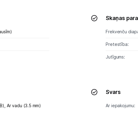
Studijas skaņas aprīkojums
Skaņas para
Datortehnika
ausīm)
Frekvenču diap
GAMING pasaule >
Pretestība:
Portatīvie datori un piederumi
Jutīgums:
Audio
Austiņas
Svars
Bezvadu skaļruņi
SB),
Ar vadu (3.5 mm)
Ar iepakojumu:
Datoru skaļruņi
Mikrofoni
Stacionārie datori un piederumi