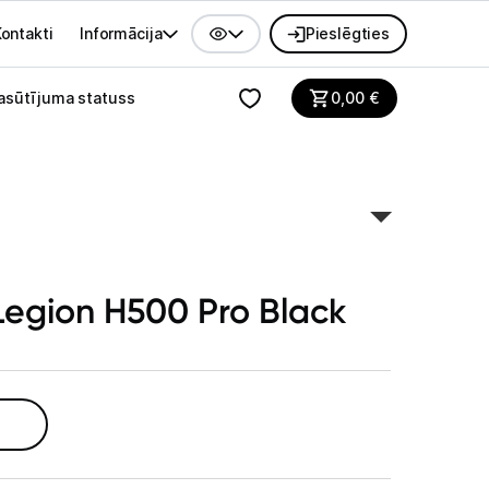
ontakti
Informācija
Pieslēgties
alvenes izvēlne
asūtījuma statuss
0,00
€
Legion H500 Pro Black