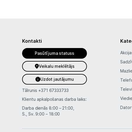
Kontakti
Kate
Akcija
Pasūtījuma statuss
Sadzī
Veikalu meklētājs
Mazli
Uzdot jautājumu
Telef
Telev
Tālrunis
+371 67333733
Viedi
Klientu apkalpošanas darba laiks:
Dator
Darba dienās 8:00 – 21:00,
S., Sv. 9:00 – 18:00