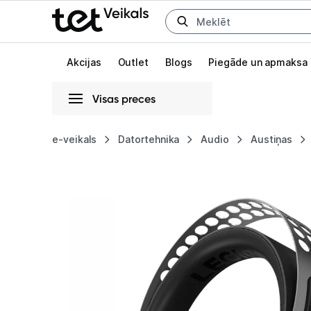
Uz kategorijam
Uz galveno saturu
Akcijas
Outlet
Blogs
Piegāde un apmaksa
Visas preces
Gaišā
Tumšā
Sistēmas
e-veikals
Datortehnika
Audio
Austiņas
Austiņas
Animācijas
Lenovo
Globāls iestatījums animāciju aktivizēšanai vai deaktivizēšanai visā l
Legion
H500
Pro
Black