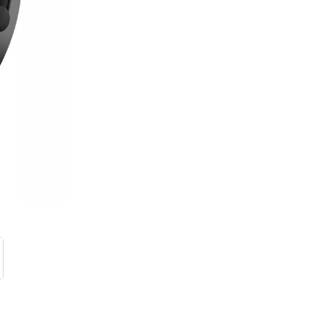
Tet Virszemes televīzija
TV iekārtas
Spēļu konsoles
Audio
Soundbars
Akustiskās sistēmas
Austiņas
Skaļruņi
Bezvadu skaļruņi
Pastiprinātāji
Vinila plašu atskaņotāji