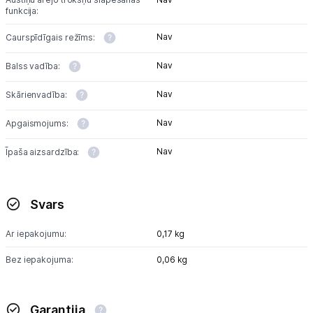
funkcija:
Austiņas
Nav
Caurspīdīgais režīms:
Bezvadu skaļruņi
Nav
Balss vadība:
Stacionārie un bezvadu telefoni
Nav
Skārienvadība:
Viedierīces
Nav
Apgaismojums:
Sadzīves tehnika
Nav
Īpaša aizsardzība:
Skaistumkopšana
Svars
Sports un atpūta
Ar iepakojumu:
0,17 kg
Ražotāju atjaunota tehnika
Bez iepakojuma:
0,06 kg
Vēlmju saraksts
Garantija