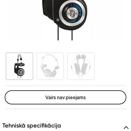
Tet Virszemes televīzija
TV iekārtas
Spēļu konsoles
Audio
Soundbars
Akustiskās sistēmas
Austiņas
Skaļruņi
Vairs nav pieejams
Bezvadu skaļruņi
Pastiprinātāji
Tehniskā specifikācija
Vinila plašu atskaņotāji