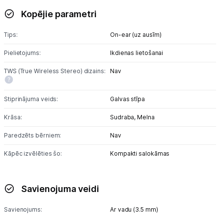
Kopējie parametri
Studijas skaņas aprīkojums
Tips:
On-ear (uz ausīm)
Datortehnika
Pielietojums:
Ikdienas lietošanai
GAMING pasaule >
TWS (True Wireless Stereo) dizains:
Nav
Portatīvie datori un piederumi
Stiprinājuma veids:
Galvas stīpa
Audio
Krāsa:
Sudraba,
Melna
Austiņas
Paredzēts bērniem:
Nav
Bezvadu skaļruņi
Kāpēc izvēlēties šo:
Kompakti salokāmas
Datoru skaļruņi
Savienojuma veidi
Mikrofoni
Savienojums:
Ar vadu (3.5 mm)
Stacionārie datori un piederumi