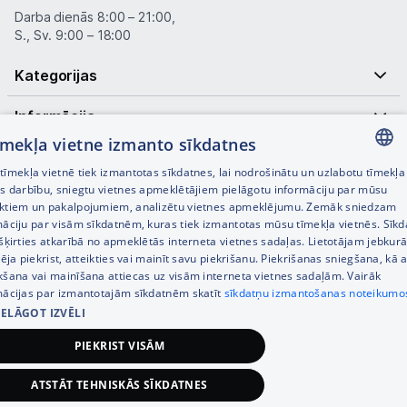
Darba dienās 8:00 – 21:00,
S., Sv. 9:00 – 18:00
Kategorijas
Informācija
tīmekļa vietne izmanto sīkdatnes
Noderīgas saites
īmekļa vietnē tiek izmantotas sīkdatnes, lai nodrošinātu un uzlabotu tīmekļa
LATVIAN
es darbību, sniegtu vietnes apmeklētājiem pielāgotu informāciju par mūsu
ktiem un pakalpojumiem, analizētu vietnes apmeklējumu. Zemāk sniedzam
RUSSIAN
māciju par visām sīkdatnēm, kuras tiek izmantotas mūsu tīmekļa vietnēs. Sīk
šķirties atkarībā no apmeklētās interneta vietnes sadaļas. Lietotājam jebkurā
ENGLISH
pēja piekrist, atteikties vai mainīt savu piekrišanu. Piekrišanas sniegšana, kā a
kšana vai mainīšana attiecas uz visām interneta vietnes sadaļām. Vairāk
mācijas par izmantotajām sīkdatnēm skatīt
sīkdatņu izmantošanas noteikumo
IELĀGOT IZVĒLI
© SIA Tet 2026 -
Visas cenas norādītas EUR ar PVN 21%
PIEKRIST VISĀM
Interneta veikala izstrāde —
ATSTĀT TEHNISKĀS SĪKDATNES