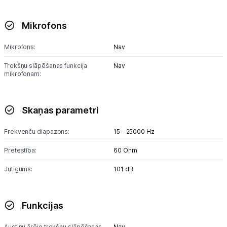
Spēļu konsoles un piederumi
Mikrofons
Datu nesēji
Mikrofons:
Nav
Projektori un ekrāni
Trokšņu slāpēšanas funkcija
Nav
mikrofonam:
Tīkla iekārtas
Drukas iekārtas
Skaņas parametri
Biroja piederumi
Frekvenču diapazons:
15 - 25000 Hz
Pretestība:
60 Ohm
Telefoni, planšetdatori
Jutīgums:
101 dB
Telefoni un aksesuāri
Planšetdatori un aksesuāri
Funkcijas
Piederumi
Austiņu ārējo trokšņu slāpēšanas
Nav