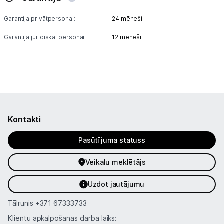
Blogs
Garantija privātpersonai:
24 mēneši
Garantija juridiskai personai:
12 mēneši
Piegāde un apmaksa
Tehnikas izvešana
Uzņēmumiem
Kontakti
Tet pakalpojumi
Pasūtījuma statuss
Veikalu meklētājs
Kontakti
Uzdot jautājumu
Informācija
Tālrunis
+371 67333733
Klientu apkalpošanas darba laiks: