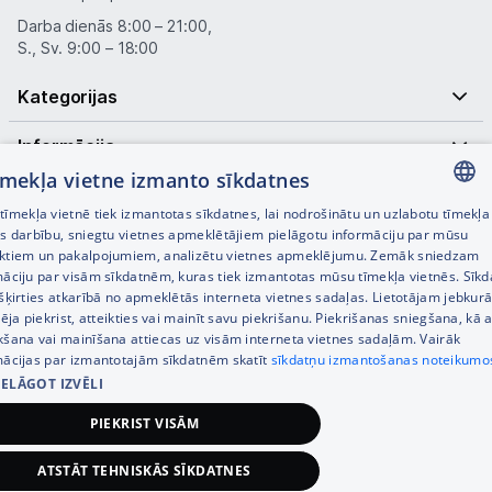
Darba dienās 8:00 – 21:00,
S., Sv. 9:00 – 18:00
Kategorijas
Informācija
tīmekļa vietne izmanto sīkdatnes
Noderīgas saites
īmekļa vietnē tiek izmantotas sīkdatnes, lai nodrošinātu un uzlabotu tīmekļa
LATVIAN
es darbību, sniegtu vietnes apmeklētājiem pielāgotu informāciju par mūsu
ktiem un pakalpojumiem, analizētu vietnes apmeklējumu. Zemāk sniedzam
RUSSIAN
māciju par visām sīkdatnēm, kuras tiek izmantotas mūsu tīmekļa vietnēs. Sīk
šķirties atkarībā no apmeklētās interneta vietnes sadaļas. Lietotājam jebkurā
ENGLISH
pēja piekrist, atteikties vai mainīt savu piekrišanu. Piekrišanas sniegšana, kā a
kšana vai mainīšana attiecas uz visām interneta vietnes sadaļām. Vairāk
mācijas par izmantotajām sīkdatnēm skatīt
sīkdatņu izmantošanas noteikumo
IELĀGOT IZVĒLI
© SIA Tet 2026 -
Visas cenas norādītas EUR ar PVN 21%
PIEKRIST VISĀM
Interneta veikala izstrāde —
ATSTĀT TEHNISKĀS SĪKDATNES
159,00
€
Pievienot grozam