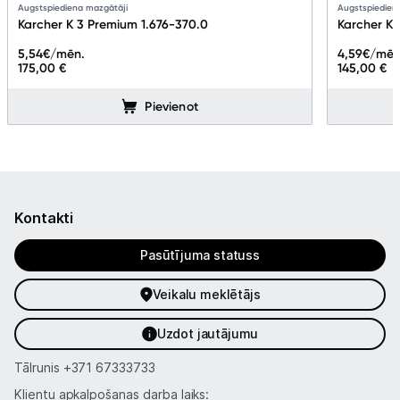
Augstspiediena mazgātāji
Augstspiedien
Karcher K 3 Premium 1.676-370.0
Karcher K 
5,54
€/mēn.
4,59
€/mēn
175,00 €
145,00 €
Pievienot
Kontakti
Pasūtījuma statuss
Veikalu meklētājs
Uzdot jautājumu
Tālrunis
+371 67333733
Klientu apkalpošanas darba laiks: