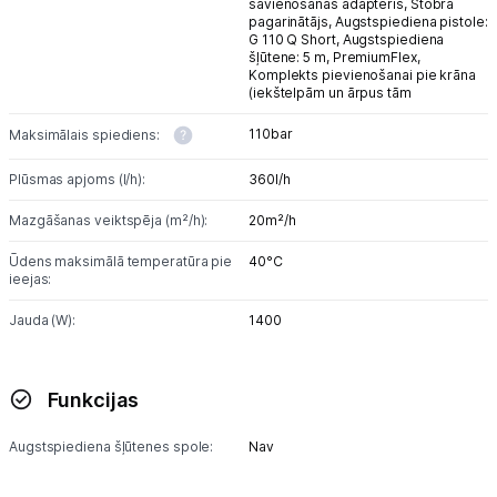
savienošanas adapteris,
Stobra
pagarinātājs,
Augstspiediena pistole:
G 110 Q Short,
Augstspiediena
šļūtene: 5 m, PremiumFlex,
Komplekts pievienošanai pie krāna
(iekštelpām un ārpus tām
110bar
Maksimālais spiediens:
Plūsmas apjoms (l/h):
360l/h
Mazgāšanas veiktspēja (m²/h):
20m²/h
Ūdens maksimālā temperatūra pie
40°C
ieejas:
Jauda (W):
1400
Funkcijas
Augstspiediena šļūtenes spole:
Nav