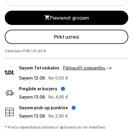
Tehnikas izvešana
Pievienot grozam
Uzņēmumiem
Pirkt uzreiz
Tet pakalpojumi
Cena bez PVN 131,40 €
Piegādes
Kontakti
Saņem Tet veikalos
Pārbaudīt pieejamību
veidi
Saņem 12.08.
No 0,00 €
Informācija
Piegāde ar kurjeru
Saņem 13.08.
No 4,95 €
Saņem pick-up punktos
Saņem 13.08.
No 2,95 €
* Preču saņemšanas datums ir aptuvens un var mainīties.