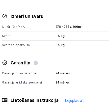
Izmēri un svars
Izmēri (G x P x A):
278 x 233 x 296mm
Svars:
3.9 kg
Svars ar iepakojumu:
6.9 kg
Garantija
Garantija privātpersonai:
24 mēneši
Garantija juridiskai personai:
24 mēneši
Lietošanas instrukcija
Lejuplādēt