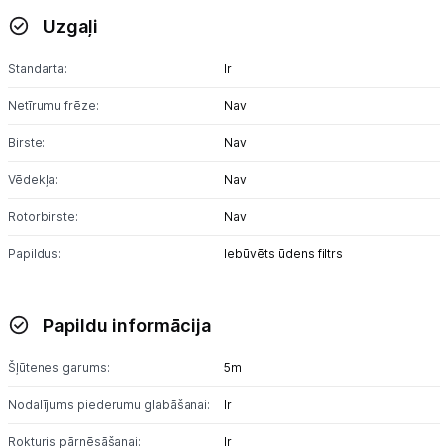
Uzgaļi
Standarta:
Ir
Netīrumu frēze:
Nav
Birste:
Nav
Vēdekļa:
Nav
Rotorbirste:
Nav
Papildus:
Iebūvēts ūdens filtrs
Papildu informācija
Šļūtenes garums:
5m
Nodalījums piederumu glabāšanai:
Ir
Rokturis pārnēsāšanai:
Ir