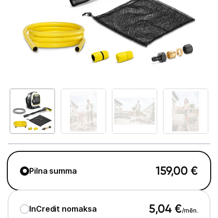
Telefoni, planšetdatori
Viedierīces
Sadzīves tehnika
Skaistumkopšana
Sports un atpūta
Ražotāju atjaunota tehnika
Vēlmju saraksts
159,00
€
Pilna summa
Blogs
5,04
€
InCredit nomaksa
/mēn.
Piegāde un apmaksa