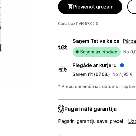
Telefoni, planšetdatori
Pievienot grozam
Viedierīces
Cena bez PVN 57,02 €
Sadzīves tehnika
Piegādes
Saņem Tet veikalos
Pārba
Lielā tehnika
veidi
Saņem jau šodien
No 0,
Iebūvējamā tehnika
Piegāde ar kurjeru
Mazā tehnika
Saņem rīt (07.08.)
No 4,95 €
Kafijas pagatavošana
* Preču saņemšanas datums ir aptuve
Mazā virtuves tehnika
Pagarinātā garantija
Mikroviļņu krāsnis
Pagarini garantiju savai precei
Uzz
Tējkannas