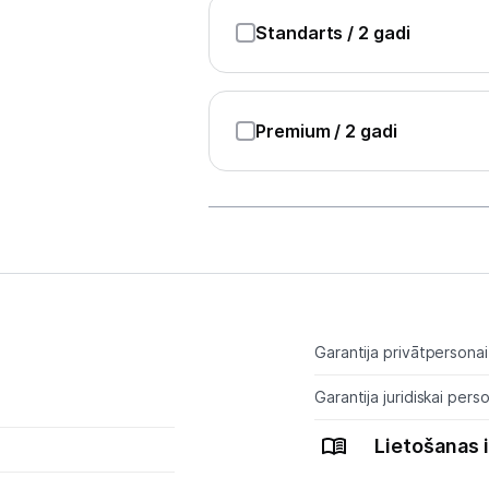
Blenderi
Standarts
/ 2 gadi
Mikseri
Virtuves kombaini
Premium
/ 2 gadi
Tosteri
Sviestmaižu tosteri
Grili
Augļu žāvētāji
Sulu spiedes
Garantija privātpersonai
Gaļas maļamās mašīnas
Garantija juridiskai perso
Maizes krāsnis
Lietošanas 