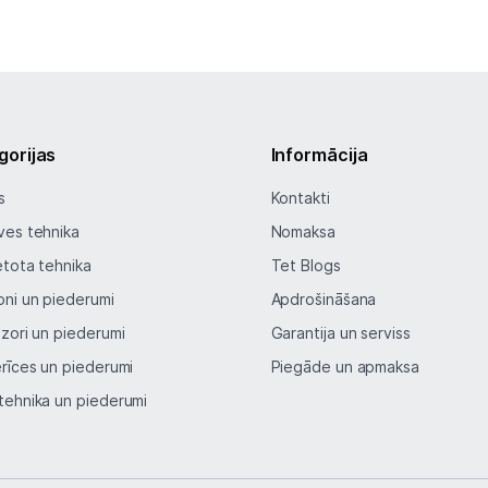
Tet pakalpojumi
Kontakti
gorijas
Informācija
Informācija
s
Kontakti
ves tehnika
Nomaksa
etota tehnika
Tet Blogs
oni un piederumi
Apdrošināšana
izori un piederumi
Garantija un serviss
erīces un piederumi
Piegāde un apmaksa
tehnika un piederumi