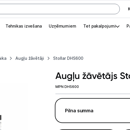
K
G
Tehnikas izvešana
Uzņēmumiem
Tet pakalpojumi
P
Pieslēgties
Pasūtījuma statuss
nika
Augļu žāvētāji
Stollar DHS600
Akcijas
Augļu žāvētājs S
Outlet
apā.
MPN DHS600
Izvēlies kāroto ierīci izdevīgāk!
TV un audio
Pilna summa
Datortehnika