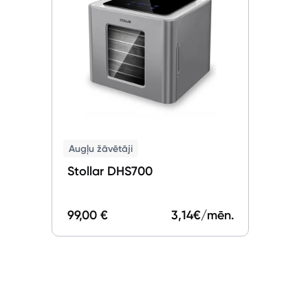
Augļu žāvētāji
Stollar DHS700
99,00 €
3,14
€/mēn.