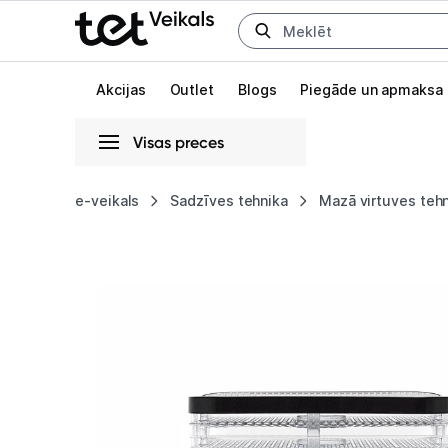
Uz kategorijam
Uz galveno saturu
Akcijas
Outlet
Blogs
Piegāde un apmaksa
Visas preces
Gaišā
Tumšā
Sistēmas
e-veikals
Sadzīves tehnika
Mazā virtuves teh
Augļu
Animācijas
žāvētājs
Globāls iestatījums animāciju aktivizēšanai vai deaktivizēšanai visā l
Stollar
DHS600