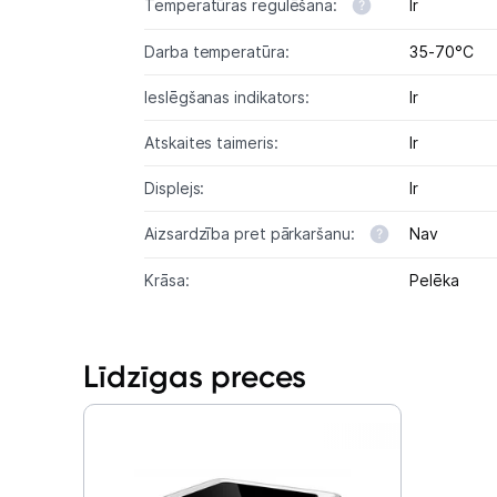
Temperatūras regulēšana:
Ir
Darba temperatūra:
35-70°C
Ieslēgšanas indikators:
Ir
Atskaites taimeris:
Ir
Displejs:
Ir
Aizsardzība pret pārkaršanu:
Nav
Krāsa:
Pelēka
Līdzīgas preces