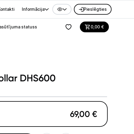
ontakti
Informācija
Pieslēgties
alvenes izvēlne
asūtījuma statuss
0,00
€
tollar DHS600
69,00
€