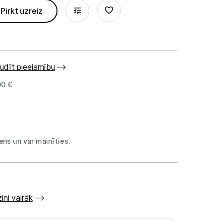
Pirkt uzreiz
udīt pieejamību
00 €
ns un var mainīties.
ini vairāk