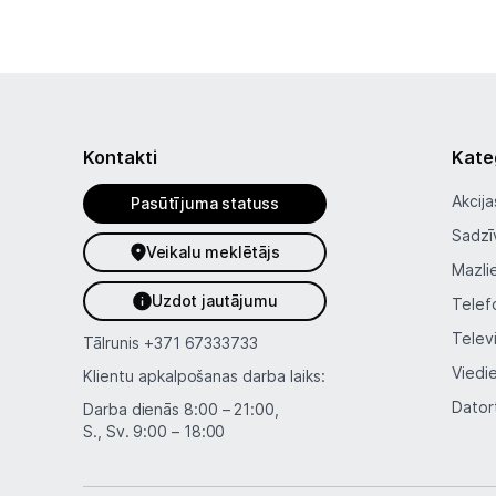
Kontakti
Kate
Akcija
Pasūtījuma statuss
Sadzī
Veikalu meklētājs
Mazli
Uzdot jautājumu
Telef
Telev
Tālrunis
+371 67333733
Viedi
Klientu apkalpošanas darba laiks:
Dator
Darba dienās 8:00 – 21:00,
S., Sv. 9:00 – 18:00