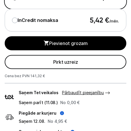
Tīkla iekārtas
5,42
€
InCredit nomaksa
/mēn.
Drukas iekārtas
Biroja piederumi
Pievienot grozam
Telefoni, planšetdatori
Pirkt uzreiz
Telefoni un aksesuāri
Cena bez PVN 141,32 €
Mobilie telefoni un viedtālruņi
Piegādes
Telefona vāciņi un maciņi
Saņem Tet veikalos
Pārbaudīt pieejamību
veidi
Saņem parīt (11.08.)
No 0,00 €
Aizsargstikli
Piegāde ar kurjeru
Atmiņas kartes
Saņem 12.08.
No 4,95 €
Akumulatori (Power bank)