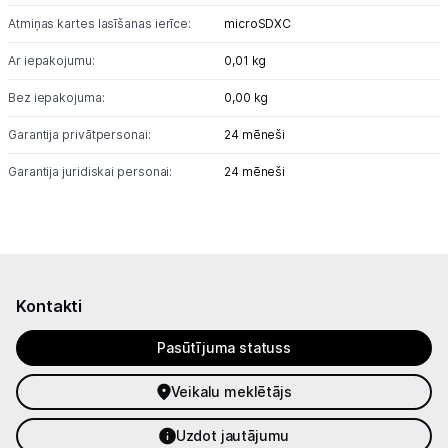
Sports un atpūta
Atmiņas kartes lasīšanas ierīce:
microSDXC
Ražotāju atjaunota tehnika
Ar iepakojumu:
0,01 kg
Bez iepakojuma:
0,00 kg
Vēlmju saraksts
Garantija privātpersonai:
24 mēneši
Garantija juridiskai personai:
24 mēneši
Blogs
Piegāde un apmaksa
Tehnikas izvešana
Kontakti
Pasūtījuma statuss
Uzņēmumiem
Veikalu meklētājs
Tet pakalpojumi
Uzdot jautājumu