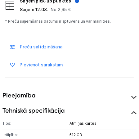
Saņem pick-up punktos
Saņem 12.08.
No 2,95 €
Auto telefona turētāji
* Preču saņemšanas datums ir aptuvens un var mainīties.
Lādētāji, kabeļi un adapteri
Brīvroku austiņas
Preču salīdzināšana
Planšetdatori un aksesuāri
Pievienot sarakstam
Piederumi
Stacionārie un bezvadu telefoni
Viedierīces
Pieejamība
Sadzīves tehnika
Tehniskā specifikācija
Tips:
Skaistumkopšana
Atmiņas kartes
Ietilpība:
512 GB