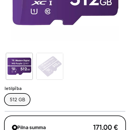
GAMING pasaule >
Portatīvie datori un piederumi
Audio
Stacionārie datori un piederumi
Spēļu konsoles un piederumi
Datu nesēji
Ārējie cietie diski
Ietilpība
Atmiņas kartes
Ietilpība
512 GB
Atmiņas karšu lasītāji
USB zibatmiņas
171,00
€
Pilna summa
Projektori un ekrāni