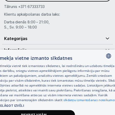
Kontakti
Tālrunis
+371 67333733
Klientu apkalpošanas darba laiks:
Informācija
Darba dienās 8:00 – 21:00,
S., Sv. 9:00 – 18:00
Kategorijas
Informācija
tīmekļa vietne izmanto sīkdatnes
Noderīgas saites
īmekļa vietnē tiek izmantotas sīkdatnes, lai nodrošinātu un uzlabotu tīmekļa
LATVIAN
es darbību, sniegtu vietnes apmeklētājiem pielāgotu informāciju par mūsu
ktiem un pakalpojumiem, analizētu vietnes apmeklējumu. Zemāk sniedzam
RUSSIAN
māciju par visām sīkdatnēm, kuras tiek izmantotas mūsu tīmekļa vietnēs. Sīk
šķirties atkarībā no apmeklētās interneta vietnes sadaļas. Lietotājam jebkurā
ENGLISH
pēja piekrist, atteikties vai mainīt savu piekrišanu. Piekrišanas sniegšana, kā a
kšana vai mainīšana attiecas uz visām interneta vietnes sadaļām. Vairāk
mācijas par izmantotajām sīkdatnēm skatīt
sīkdatņu izmantošanas noteikumo
IELĀGOT IZVĒLI
© SIA Tet 2026 -
Visas cenas norādītas EUR ar PVN 21%
PIEKRIST VISĀM