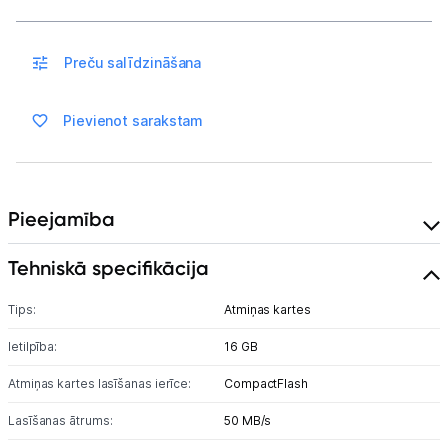
Auto telefona turētāji
Preču salīdzināšana
Lādētāji, kabeļi un adapteri
Pievienot sarakstam
Brīvroku austiņas
Planšetdatori un aksesuāri
Piederumi
Pieejamība
Stacionārie un bezvadu telefoni
Tehniskā specifikācija
Viedierīces
Tips:
Atmiņas kartes
Ietilpība:
16 GB
Sadzīves tehnika
Atmiņas kartes lasīšanas ierīce:
CompactFlash
Skaistumkopšana
Lasīšanas ātrums:
50 MB/s