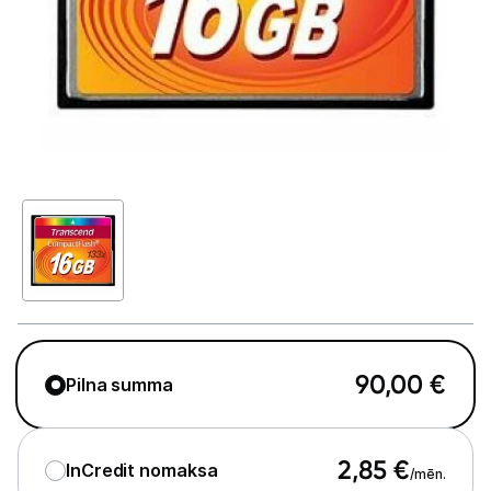
GAMING pasaule >
Portatīvie datori un piederumi
Audio
Stacionārie datori un piederumi
Spēļu konsoles un piederumi
Datu nesēji
Ārējie cietie diski
Atmiņas kartes
90,00
€
Pilna summa
Atmiņas karšu lasītāji
USB zibatmiņas
2,85
€
InCredit nomaksa
/mēn.
Projektori un ekrāni