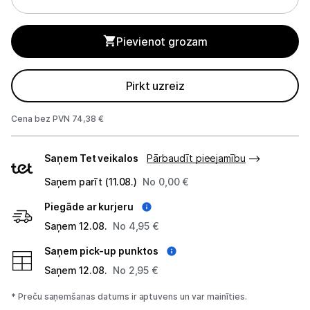
Tīkla iekārtas
Pievienot grozam
Drukas iekārtas
Pirkt uzreiz
Biroja piederumi
Cena bez PVN 74,38 €
Telefoni, planšetdatori
Piegādes
Telefoni un aksesuāri
Saņem Tet veikalos
Pārbaudīt pieejamību
veidi
Saņem parīt (11.08.)
No 0,00 €
Mobilie telefoni un viedtālruņi
Piegāde ar kurjeru
Telefona vāciņi un maciņi
Saņem 12.08.
No 4,95 €
Aizsargstikli
Saņem pick-up punktos
Saņem 12.08.
No 2,95 €
Atmiņas kartes
* Preču saņemšanas datums ir aptuvens un var mainīties.
Akumulatori (Power bank)