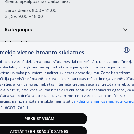
Klientu apkalpošanas darba laiks:
Kontakti
Darba dienās 8:00 – 21:00,
S., Sv. 9:00 – 18:00
Informācija
Kategorijas
Informācija
tīmekļa vietne izmanto sīkdatnes
Noderīgas saites
īmekļa vietnē tiek izmantotas sīkdatnes, lai nodrošinātu un uzlabotu tīmekļa
LATVIAN
es darbību, sniegtu vietnes apmeklētājiem pielāgotu informāciju par mūsu
ktiem un pakalpojumiem, analizētu vietnes apmeklējumu. Zemāk sniedzam
RUSSIAN
māciju par visām sīkdatnēm, kuras tiek izmantotas mūsu tīmekļa vietnēs. Sīk
šķirties atkarībā no apmeklētās interneta vietnes sadaļas. Lietotājam jebkurā
ENGLISH
pēja piekrist, atteikties vai mainīt savu piekrišanu. Piekrišanas sniegšana, kā a
kšana vai mainīšana attiecas uz visām interneta vietnes sadaļām. Vairāk
mācijas par izmantotajām sīkdatnēm skatīt
sīkdatņu izmantošanas noteikumo
IELĀGOT IZVĒLI
© SIA Tet 2026 -
Visas cenas norādītas EUR ar PVN 21%
PIEKRIST VISĀM
Interneta veikala izstrāde —
ATSTĀT TEHNISKĀS SĪKDATNES
90,00
€
Pievienot grozam