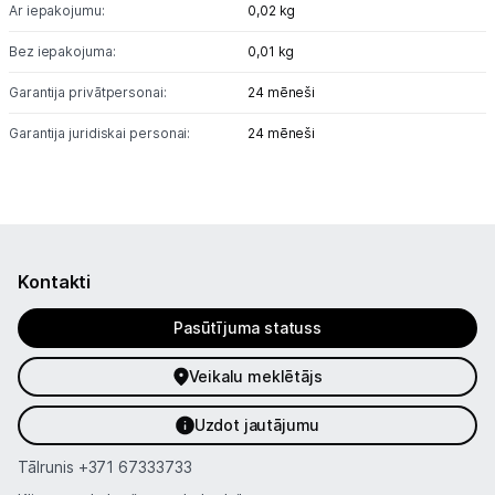
Sports un atpūta
Ar iepakojumu:
0,02 kg
Ražotāju atjaunota tehnika
Bez iepakojuma:
0,01 kg
Garantija privātpersonai:
24 mēneši
Vēlmju saraksts
Garantija juridiskai personai:
24 mēneši
Blogs
Piegāde un apmaksa
Kontakti
Tehnikas izvešana
Pasūtījuma statuss
Veikalu meklētājs
Uzņēmumiem
Uzdot jautājumu
Tet pakalpojumi
Tālrunis
+371 67333733