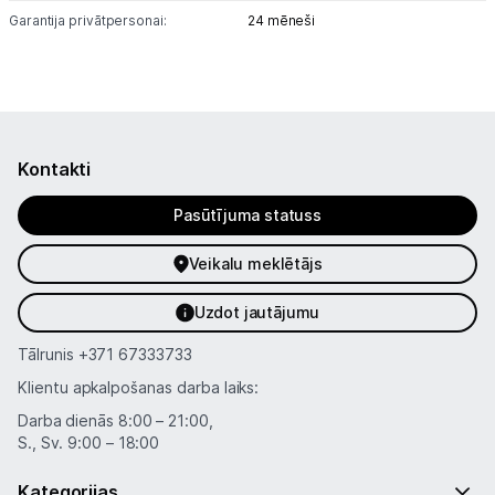
Sports un atpūta
Garantija privātpersonai:
24 mēneši
Ražotāju atjaunota tehnika
Vēlmju saraksts
Kontakti
Blogs
Pasūtījuma statuss
Piegāde un apmaksa
Veikalu meklētājs
Uzdot jautājumu
Tehnikas izvešana
Tālrunis
+371 67333733
Klientu apkalpošanas darba laiks:
Uzņēmumiem
Darba dienās 8:00 – 21:00,
S., Sv. 9:00 – 18:00
Tet pakalpojumi
Kategorijas