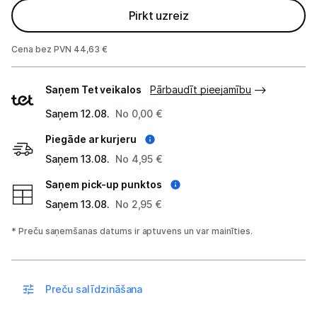
Pirkt uzreiz
Tīkla iekārtas
Cena bez PVN 44,63 €
Drukas iekārtas
Piegādes
Saņem Tet veikalos
Pārbaudīt pieejamību
Biroja piederumi
veidi
Saņem 12.08.
No 0,00 €
Telefoni, planšetdatori
Piegāde ar kurjeru
Telefoni un aksesuāri
Saņem 13.08.
No 4,95 €
Saņem pick-up punktos
Mobilie telefoni un viedtālruņi
Saņem 13.08.
No 2,95 €
Telefona vāciņi un maciņi
* Preču saņemšanas datums ir aptuvens un var mainīties.
Aizsargstikli
Atmiņas kartes
Preču salīdzināšana
Akumulatori (Power bank)