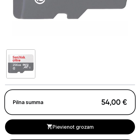
GAMING pasaule >
Portatīvie datori un piederumi
Audio
Stacionārie datori un piederumi
Spēļu konsoles un piederumi
Datu nesēji
Ārējie cietie diski
Atmiņas kartes
54,00
€
Pilna summa
Atmiņas karšu lasītāji
USB zibatmiņas
Pievienot grozam
Projektori un ekrāni