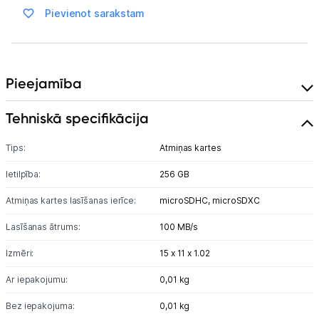
Pievienot sarakstam
Auto telefona turētāji
Lādētāji, kabeļi un adapteri
Pieejamība
Brīvroku austiņas
Tehniskā specifikācija
Planšetdatori un aksesuāri
Tips:
Atmiņas kartes
Piederumi
Ietilpība:
256 GB
Stacionārie un bezvadu telefoni
Atmiņas kartes lasīšanas ierīce:
microSDHC,
microSDXC
Viedierīces
Lasīšanas ātrums:
100 MB/s
Sadzīves tehnika
Izmēri:
15 x 11 x 1.02
Ar iepakojumu:
0,01 kg
Skaistumkopšana
Bez iepakojuma:
0,01 kg