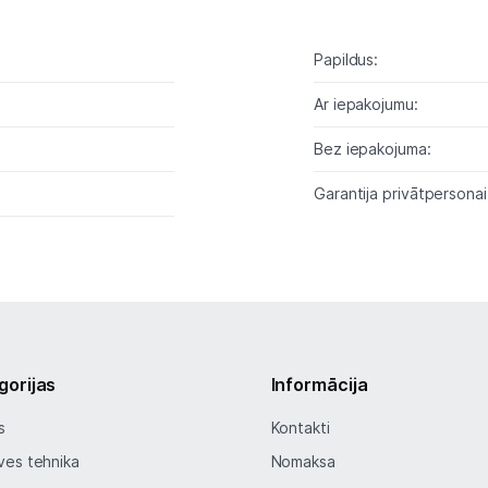
Tīkla iekārtas
Papildus:
Drukas iekārtas
Ar iepakojumu:
Biroja piederumi
Bez iepakojuma:
Telefoni, planšetdatori
Garantija privātpersonai
Telefoni un aksesuāri
Mobilie telefoni un viedtālruņi
Telefona vāciņi un maciņi
gorijas
Informācija
Aizsargstikli
s
Kontakti
Atmiņas kartes
ves tehnika
Nomaksa
Akumulatori (Power bank)