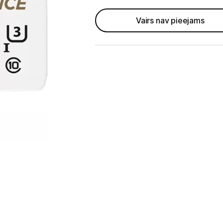
GAMING pasaule >
Vairs nav pieejams
Portatīvie datori un piederumi
Audio
Stacionārie datori un piederumi
Spēļu konsoles un piederumi
Datu nesēji
Ārējie cietie diski
Atmiņas kartes
Atmiņas karšu lasītāji
USB zibatmiņas
Projektori un ekrāni