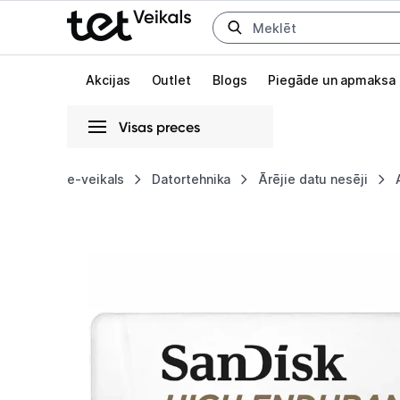
Uz kategorijam
Uz galveno saturu
Akcijas
Outlet
Blogs
Piegāde un apmaksa
Visas preces
Gaišā
Tumšā
Sistēmas
e-veikals
Datortehnika
Ārējie datu nesēji
SanDisk
Animācijas
High
Globāls iestatījums animāciju aktivizēšanai vai deaktivizēšanai visā l
Endurance
microSDXC
64GB
+
SD