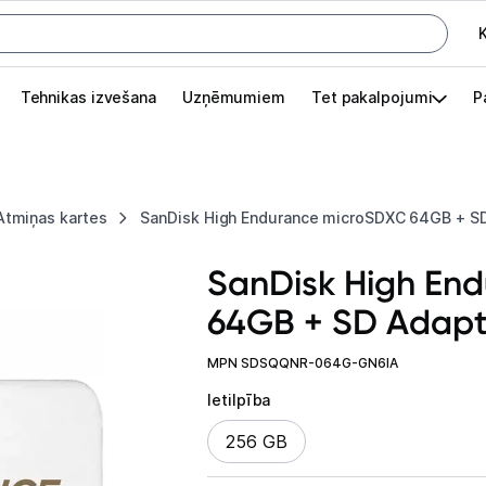
K
G
Tehnikas izvešana
Uzņēmumiem
Tet pakalpojumi
P
Pieslēgties
Pasūtījuma statuss
Atmiņas kartes
SanDisk High Endurance microSDXC 64GB + S
Akcijas
SanDisk High En
Outlet
64GB + SD Adapt
apā.
Izvēlies kāroto ierīci izdevīgāk!
MPN SDSQQNR-064G-GN6IA
TV un audio
Ietilpība
Ietilpība
256 GB
Datortehnika