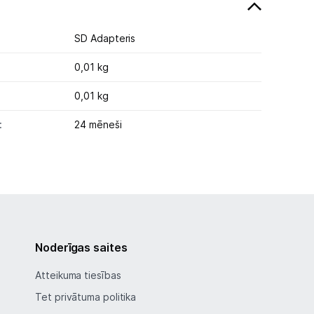
SD Adapteris
0,01 kg
0,01 kg
:
24 mēneši
Noderīgas saites
Atteikuma tiesības
Tet privātuma politika