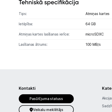
Tehniskā specifikācija
Tips:
Atmiņas kartes
Ietilpība:
64 GB
Atmiņas kartes lasīšanas ierīce:
microSDXC
Lasīšanas ātrums:
100 MB/s
Kontakti
Kate
Akcija
Pasūtījuma statuss
Sadzī
Veikalu meklētājs