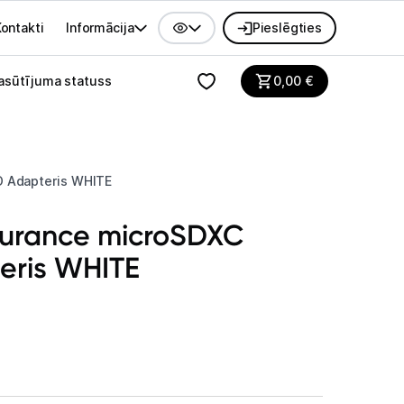
ontakti
Informācija
Pieslēgties
alvenes izvēlne
asūtījuma statuss
0,00
€
D Adapteris WHITE
durance microSDXC
eris WHITE