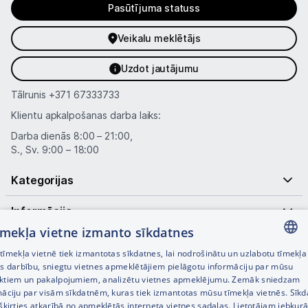
Pasūtījuma statuss
Auto telefona turētāji
Veikalu meklētājs
Lādētāji, kabeļi un adapteri
Uzdot jautājumu
Brīvroku austiņas
Tālrunis
+371 67333733
Klientu apkalpošanas darba laiks:
Planšetdatori un aksesuāri
Darba dienās 8:00 – 21:00,
Piederumi
S., Sv. 9:00 – 18:00
Stacionārie un bezvadu telefoni
Kategorijas
Viedierīces
Informācija
tīmekļa vietne izmanto sīkdatnes
Noderīgas saites
Sadzīves tehnika
īmekļa vietnē tiek izmantotas sīkdatnes, lai nodrošinātu un uzlabotu tīmekļa
LATVIAN
es darbību, sniegtu vietnes apmeklētājiem pielāgotu informāciju par mūsu
Skaistumkopšana
ktiem un pakalpojumiem, analizētu vietnes apmeklējumu. Zemāk sniedzam
RUSSIAN
māciju par visām sīkdatnēm, kuras tiek izmantotas mūsu tīmekļa vietnēs. Sīk
šķirties atkarībā no apmeklētās interneta vietnes sadaļas. Lietotājam jebkurā