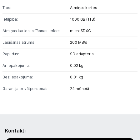
Tips:
Atmiņas kartes
Tīkla iekārtas
Ietilpība:
1000 GB (1TB)
Drukas iekārtas
Atmiņas kartes lasīšanas ierīce:
microSDXC
Biroja piederumi
Lasīšanas ātrums:
200 MB/s
Papildus:
SD adapteris
Telefoni, planšetdatori
Ar iepakojumu:
0,02 kg
Telefoni un aksesuāri
Bez iepakojuma:
0,01 kg
Mobilie telefoni un viedtālruņi
Garantija privātpersonai:
24 mēneši
Telefona vāciņi un maciņi
Aizsargstikli
Atmiņas kartes
Kontakti
Akumulatori (Power bank)