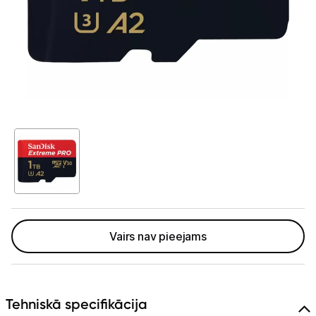
GAMING pasaule >
Portatīvie datori un piederumi
Audio
Stacionārie datori un piederumi
Spēļu konsoles un piederumi
Datu nesēji
Ārējie cietie diski
Atmiņas kartes
Vairs nav pieejams
Atmiņas karšu lasītāji
USB zibatmiņas
Tehniskā specifikācija
Projektori un ekrāni