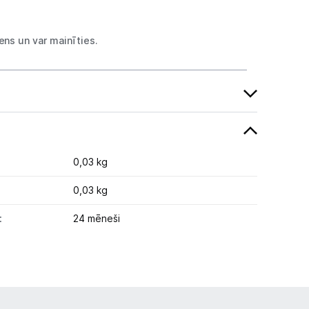
ns un var mainīties.
0,03 kg
0,03 kg
:
24 mēneši