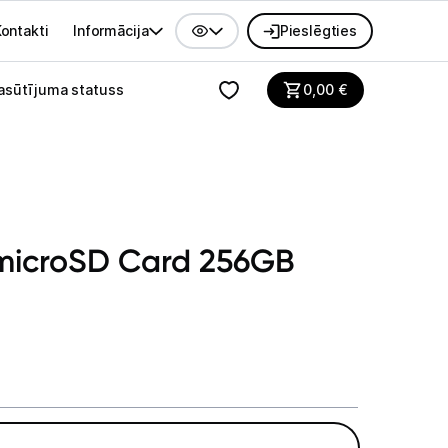
ontakti
Informācija
Pieslēgties
alvenes izvēlne
asūtījuma statuss
0,00
€
 microSD Card 256GB