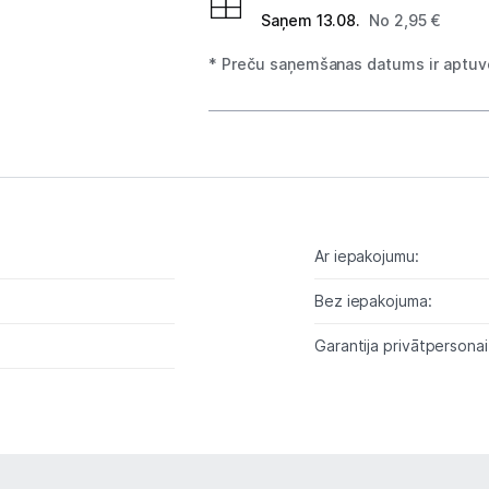
Saņem 13.08.
No 2,95 €
Tīkla iekārtas
* Preču saņemšanas datums ir aptuve
Drukas iekārtas
Biroja piederumi
Telefoni, planšetdatori
Telefoni un aksesuāri
Ar iepakojumu:
Mobilie telefoni un viedtālruņi
Bez iepakojuma:
Telefona vāciņi un maciņi
Garantija privātpersonai
Aizsargstikli
Atmiņas kartes
Akumulatori (Power bank)