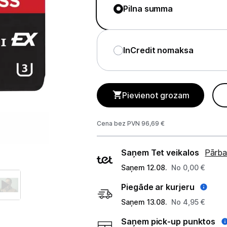
GAMING pasaule >
Pilna summa
Portatīvie datori un piederumi
Audio
InCredit nomaksa
Stacionārie datori un piederumi
Spēļu konsoles un piederumi
Pievienot grozam
Datu nesēji
Cena bez PVN 96,69 €
Ārējie cietie diski
Piegādes
Saņem Tet veikalos
Pārba
Atmiņas kartes
veidi
Saņem 12.08.
No 0,00 €
Atmiņas karšu lasītāji
Piegāde ar kurjeru
Saņem 13.08.
No 4,95 €
USB zibatmiņas
Saņem pick-up punktos
Projektori un ekrāni