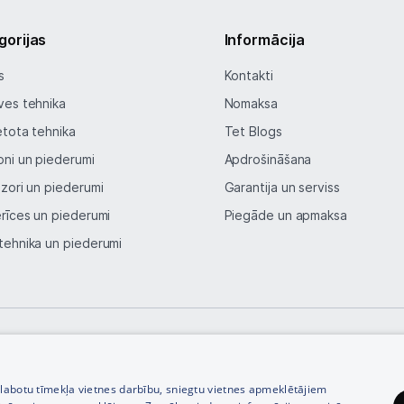
Auto telefona turētāji
gorijas
Informācija
Lādētāji, kabeļi un adapteri
s
Kontakti
ves tehnika
Nomaksa
Brīvroku austiņas
etota tehnika
Tet Blogs
Planšetdatori un aksesuāri
oni un piederumi
Apdrošināšana
izori un piederumi
Garantija un serviss
Piederumi
erīces un piederumi
Piegāde un apmaksa
Stacionārie un bezvadu telefoni
tehnika un piederumi
Viedierīces
Sadzīves tehnika
Skaistumkopšana
© SIA Tet 2026 -
Visas cenas norādītas EUR ar PVN 21%
zlabotu tīmekļa vietnes darbību, sniegtu vietnes apmeklētājiem