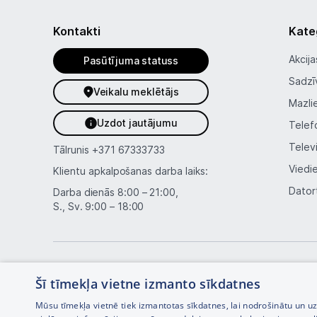
Kontakti
Kate
Akcija
Pasūtījuma statuss
Sadzī
Veikalu meklētājs
Mazli
Uzdot jautājumu
Telef
Telev
Tālrunis
+371 67333733
Viedi
Klientu apkalpošanas darba laiks:
Dator
Darba dienās 8:00 – 21:00,
S., Sv. 9:00 – 18:00
Šī tīmekļa vietne izmanto sīkdatnes
Mūsu tīmekļa vietnē tiek izmantotas sīkdatnes, lai nodrošinātu un u