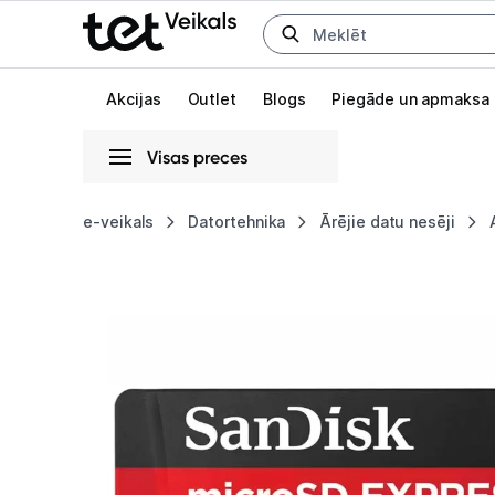
Uz kategorijam
Uz galveno saturu
Akcijas
Outlet
Blogs
Piegāde un apmaksa
Visas preces
Gaišā
Tumšā
Sistēmas
e-veikals
Datortehnika
Ārējie datu nesēji
SanDisk
Animācijas
Express
Globāls iestatījums animāciju aktivizēšanai vai deaktivizēšanai visā l
microSD
Card
256GB