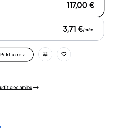
117,00
€
3,71
€
/mēn.
Pirkt uzreiz
udīt pieejamību