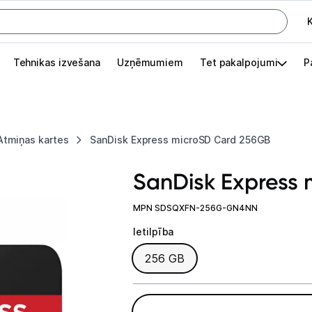
K
G
Tehnikas izvešana
Uzņēmumiem
Tet pakalpojumi
P
Pieslēgties
Pasūtījuma statuss
Atmiņas kartes
SanDisk Express microSD Card 256GB
Akcijas
SanDisk Express
Outlet
apā.
MPN SDSQXFN-256G-GN4NN
Izvēlies kāroto ierīci izdevīgāk!
Ietilpība
TV un audio
Ietilpība
256 GB
Datortehnika