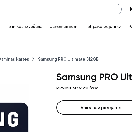
K
G
Tehnikas izvešana
Uzņēmumiem
Tet pakalpojumi
P
Pieslēgties
Pasūtījuma statuss
Atmiņas kartes
Samsung PRO Ultimate 512GB
Akcijas
Samsung PRO Ult
Outlet
apā.
MPN MB-MY512SB/WW
Izvēlies kāroto ierīci izdevīgāk!
TV un audio
Vairs nav pieejams
Datortehnika