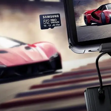
Sports un atpūta
Ražotāju atjaunota tehnika
Vēlmju saraksts
Blogs
Piegāde un apmaksa
Tehnikas izvešana
Uzņēmumiem
Tet pakalpojumi