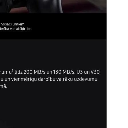
es nosacījumiem.
rība var atšķirties.
 ātrumu¹ līdz 200 MB/s un 130 MB/s. U3 un V30
cesu un vienmērīgu darbību vairāku uzdevumu
umā.