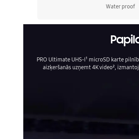
Water proof
Papi
PRO Ultimate UHS-I¹ microSD karte pilnībā 
aizķeršanās uzņemt 4K video², izmantojo