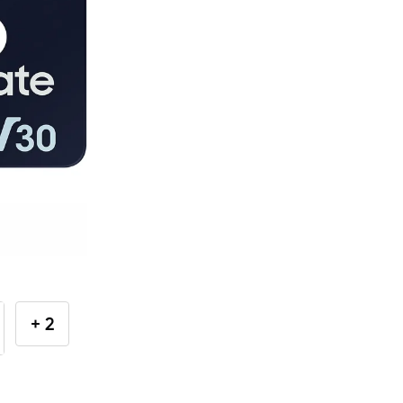
GAMING pasaule >
Portatīvie datori un piederumi
Audio
Stacionārie datori un piederumi
Spēļu konsoles un piederumi
Datu nesēji
Ārējie cietie diski
Atmiņas kartes
+ 2
Atmiņas karšu lasītāji
USB zibatmiņas
Projektori un ekrāni