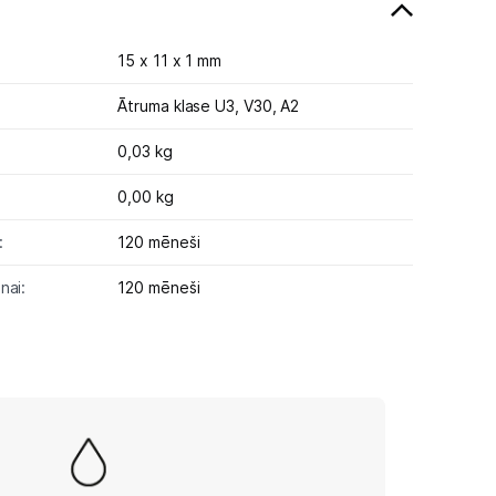
15 x 11 x 1 mm
Ātruma klase U3, V30, A2
0,03 kg
0,00 kg
:
120 mēneši
nai:
120 mēneši