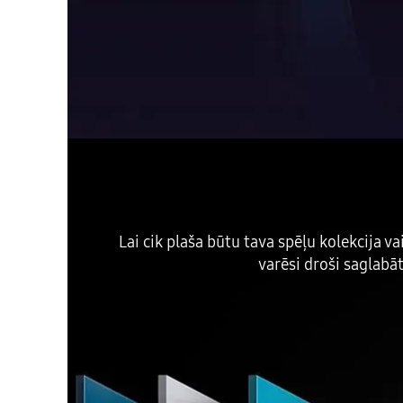
Lai cik plaša būtu tava spēļu kolekcija v
varēsi droši saglabāt