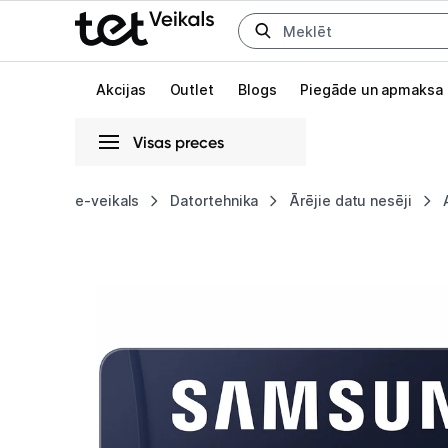
Uz kategorijam
Uz galveno saturu
Akcijas
Outlet
Blogs
Piegāde un apmaksa
Visas preces
Gaišā
Tumšā
Sistēmas
e-veikals
Datortehnika
Ārējie datu nesēji
Samsung
Animācijas
PRO
Globāls iestatījums animāciju aktivizēšanai vai deaktivizēšanai visā l
Ultimate
512GB