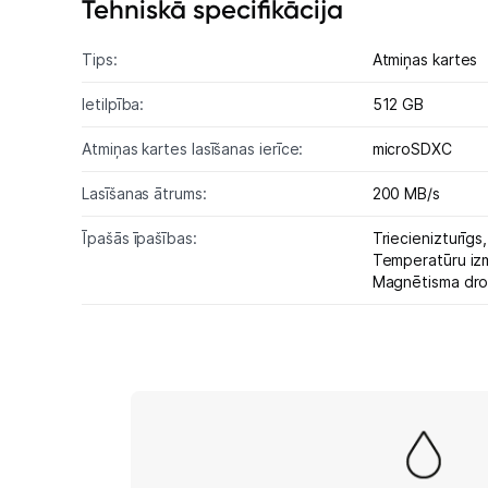
Tehniskā specifikācija
Tips:
Atmiņas kartes
Ietilpība:
512 GB
Atmiņas kartes lasīšanas ierīce:
microSDXC
Lasīšanas ātrums:
200 MB/s
Īpašās īpašības:
Triecienizturīgs
Temperatūru izm
Magnētisma dro