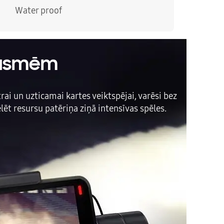
Water proof
pausmēm
ai un uzticamai kartes veiktspējai, varēsi bez
ēt resursu patēriņa ziņā intensīvas spēles.