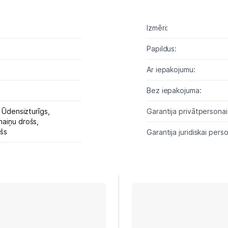
Tīkla iekārtas
Izmēri:
Drukas iekārtas
Papildus:
Biroja piederumi
Ar iepakojumu:
Telefoni, planšetdatori
Bez iepakojuma:
,
Ūdensizturīgs,
Garantija privātpersonai
Telefoni un aksesuāri
aiņu drošs,
šs
Garantija juridiskai perso
Mobilie telefoni un viedtālruņi
Telefona vāciņi un maciņi
Aizsargstikli
Atmiņas kartes
Akumulatori (Power bank)