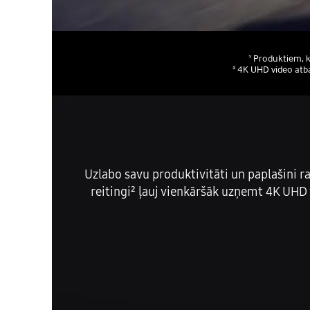
¹ Produktiem, k
² 4K UHD video atba
Uzlabo savu produktivitāti un paplašini r
reitingi² ļauj vienkāršāk uzņemt 4K UHD