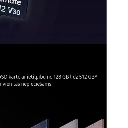
oSD kartē ar ietilpību no 128 GB līdz 512 GB*
ur vien tas nepieciešams.