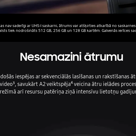
Kontakti
Informācija
as nav saderīgi ar UHS-I saskarni, ātrums var atšķirties atkarībā no saskarn
lsts tiek nodrošināts 512 GB, 256 GB un 128 GB kartēm. Galvenās ierīces sade
Nesamazini ātrumu
adošās iespējas ar sekvenciālās lasīšanas un rakstīšanas
 video³, savukārt A2 veiktspēja⁴ veicina ātru ielādes pro
režīmā arī resursu patēriņa ziņā intensīvu lietotņu gadīj