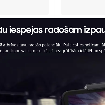
Auto telefona turētāji
Lādētāji, kabeļi un adapteri
ldu iespējas radošām iz
Brīvroku austiņas
Planšetdatori un aksesuāri
atbrīvos tavu radošo potenciālu. Pateicoties neticami ātr
t ar dronu vai kameru, kā arī bez grūtībām ielādēt un spēl
Piederumi
Stacionārie un bezvadu telefoni
Viedierīces
Sadzīves tehnika
Skaistumkopšana