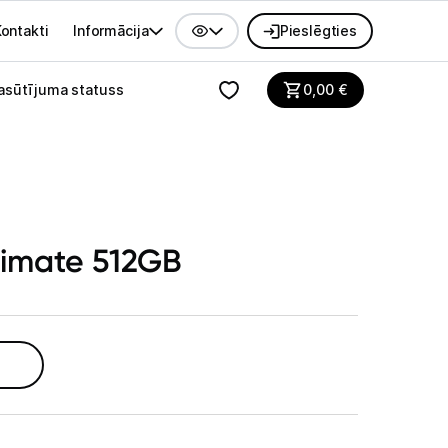
ontakti
Informācija
Pieslēgties
alvenes izvēlne
asūtījuma statuss
0,00
€
imate 512GB