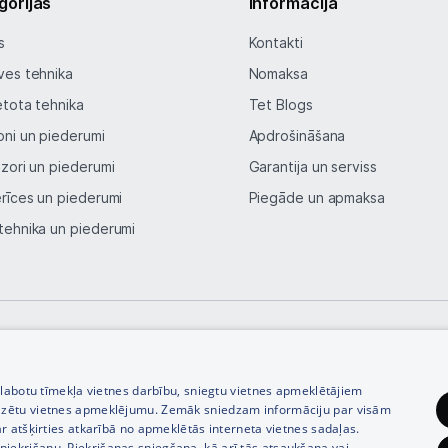
gorijas
Informācija
Auto telefona turētāji
s
Kontakti
ves tehnika
Nomaksa
Lādētāji, kabeļi un adapteri
etota tehnika
Tet Blogs
Brīvroku austiņas
oni un piederumi
Apdrošināšana
izori un piederumi
Garantija un serviss
Planšetdatori un aksesuāri
erīces un piederumi
Piegāde un apmaksa
Piederumi
tehnika un piederumi
Stacionārie un bezvadu telefoni
Viedierīces
Sadzīves tehnika
© SIA Tet 2026 -
Visas cenas norādītas EUR ar PVN 21%
zlabotu tīmekļa vietnes darbību, sniegtu vietnes apmeklētājiem
Skaistumkopšana
izētu vietnes apmeklējumu. Zemāk sniedzam informāciju par visām
r atšķirties atkarībā no apmeklētās interneta vietnes sadaļas.
vu piekrišanu. Piekrišanas sniegšana, kā arī tās atsaukšana vai