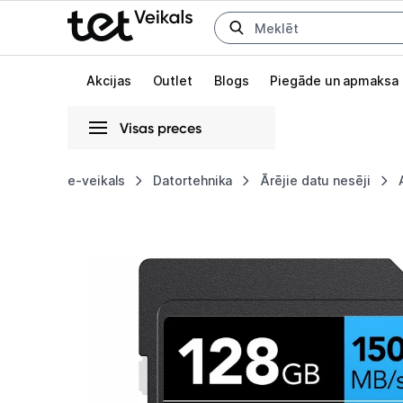
Uz kategorijam
Uz galveno saturu
Akcijas
Outlet
Blogs
Piegāde un apmaksa
Visas preces
Gaišā
Tumšā
Sistēmas
e-veikals
Datortehnika
Ārējie datu nesēji
Lexar
Animācijas
800x
Globāls iestatījums animāciju aktivizēšanai vai deaktivizēšanai visā l
Pro
128GB