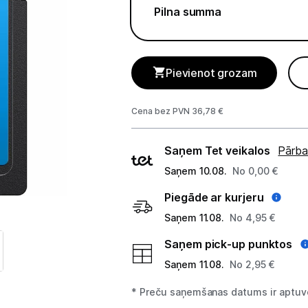
GAMING pasaule >
Pilna summa
Portatīvie datori un piederumi
Audio
Pievienot grozam
Stacionārie datori un piederumi
Cena bez PVN 36,78 €
Spēļu konsoles un piederumi
Piegādes
Saņem Tet veikalos
Pārba
Datu nesēji
veidi
Saņem 10.08.
No 0,00 €
Ārējie cietie diski
Piegāde ar kurjeru
Atmiņas kartes
Saņem 11.08.
No 4,95 €
Saņem pick-up punktos
Atmiņas karšu lasītāji
Saņem 11.08.
No 2,95 €
USB zibatmiņas
* Preču saņemšanas datums ir aptuve
Projektori un ekrāni