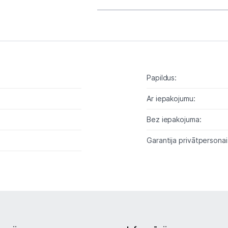
Tīkla iekārtas
Drukas iekārtas
Biroja piederumi
Papildus:
Telefoni, planšetdatori
Ar iepakojumu:
Telefoni un aksesuāri
Bez iepakojuma:
Mobilie telefoni un viedtālruņi
Garantija privātpersonai
Telefona vāciņi un maciņi
Aizsargstikli
Atmiņas kartes
Akumulatori (Power bank)