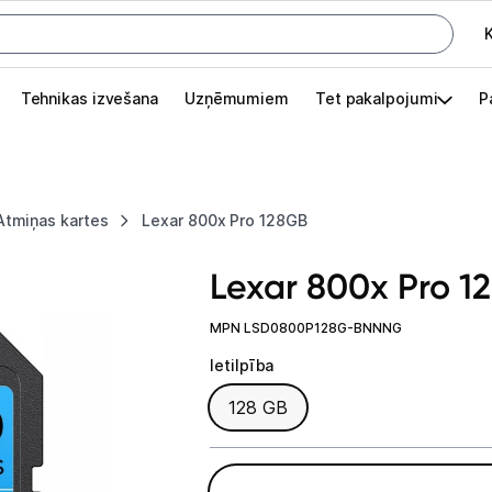
K
G
Tehnikas izvešana
Uzņēmumiem
Tet pakalpojumi
P
Pieslēgties
Pasūtījuma statuss
Atmiņas kartes
Lexar 800x Pro 128GB
Akcijas
Lexar 800x Pro 1
Outlet
apā.
MPN LSD0800P128G-BNNNG
Izvēlies kāroto ierīci izdevīgāk!
Ietilpība
TV un audio
Ietilpība
128 GB
Datortehnika