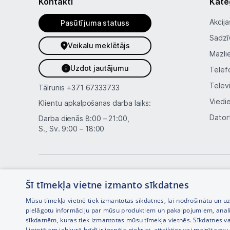
Kontakti
Kate
Akcija
Pasūtījuma statuss
Sadzī
Veikalu meklētājs
Mazli
Uzdot jautājumu
Telef
Telev
Tālrunis
+371 67333733
Viedi
Klientu apkalpošanas darba laiks:
Dator
Darba dienās 8:00 – 21:00,
S., Sv. 9:00 – 18:00
Šī tīmekļa vietne izmanto sīkdatnes
Mūsu tīmekļa vietnē tiek izmantotas sīkdatnes, lai nodrošinātu un u
pielāgotu informāciju par mūsu produktiem un pakalpojumiem, anal
sīkdatnēm, kuras tiek izmantotas mūsu tīmekļa vietnēs. Sīkdatnes va
Interneta veikala izstrāde —
Lietotājam jebkurā brīdī ir iespēja piekrist, atteikties vai mainīt sa