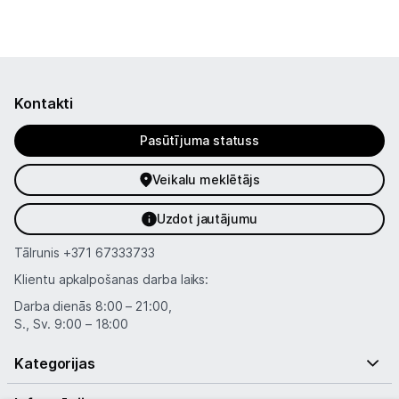
Sports un atpūta
Ražotāju atjaunota tehnika
Kontakti
Vēlmju saraksts
Pasūtījuma statuss
Blogs
Veikalu meklētājs
Piegāde un apmaksa
Uzdot jautājumu
Tālrunis
+371 67333733
Tehnikas izvešana
Klientu apkalpošanas darba laiks:
Darba dienās 8:00 – 21:00,
Uzņēmumiem
S., Sv. 9:00 – 18:00
Kategorijas
Tet pakalpojumi