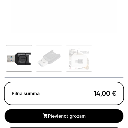
GAMING pasaule >
Portatīvie datori un piederumi
Audio
Stacionārie datori un piederumi
Spēļu konsoles un piederumi
Datu nesēji
Ārējie cietie diski
Atmiņas kartes
14,00
€
Pilna summa
Atmiņas karšu lasītāji
USB zibatmiņas
Pievienot grozam
Projektori un ekrāni