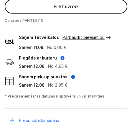
Pirkt uzreiz
Tīkla iekārtas
Cena bez PVN 11,57 €
Drukas iekārtas
Piegādes
Saņem Tet veikalos
Pārbaudīt pieejamību
Biroja piederumi
veidi
Saņem 11.08.
No 0,00 €
Telefoni, planšetdatori
Piegāde ar kurjeru
Telefoni un aksesuāri
Saņem 12.08.
No 4,95 €
Saņem pick-up punktos
Mobilie telefoni un viedtālruņi
Saņem 12.08.
No 2,95 €
Telefona vāciņi un maciņi
* Preču saņemšanas datums ir aptuvens un var mainīties.
Aizsargstikli
Atmiņas kartes
Preču salīdzināšana
Akumulatori (Power bank)