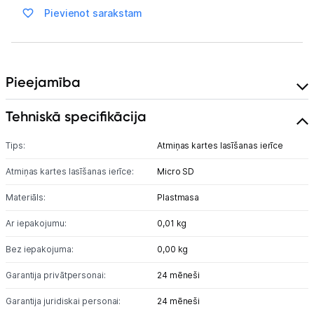
Pievienot sarakstam
Auto telefona turētāji
Lādētāji, kabeļi un adapteri
Pieejamība
Brīvroku austiņas
Tehniskā specifikācija
Planšetdatori un aksesuāri
Tips:
Atmiņas kartes lasīšanas ierīce
Piederumi
Atmiņas kartes lasīšanas ierīce:
Micro SD
Stacionārie un bezvadu telefoni
Materiāls:
Plastmasa
Viedierīces
Ar iepakojumu:
0,01 kg
Sadzīves tehnika
Bez iepakojuma:
0,00 kg
Garantija privātpersonai:
24 mēneši
Skaistumkopšana
Garantija juridiskai personai:
24 mēneši