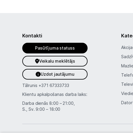
Kontakti
Kate
Akcija
Pasūtījuma statuss
Sadzī
Veikalu meklētājs
Mazli
Uzdot jautājumu
Telef
Telev
Tālrunis
+371 67333733
Viedi
Klientu apkalpošanas darba laiks:
Dator
Darba dienās 8:00 – 21:00,
S., Sv. 9:00 – 18:00