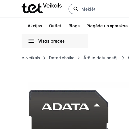
Uz kategorijam
Uz galveno saturu
Akcijas
Outlet
Blogs
Piegāde un apmaksa
Visas preces
Gaišā
Tumšā
Sistēmas
e-veikals
Datortehnika
Ārējie datu nesēji
Adata
Animācijas
Premier
Globāls iestatījums animāciju aktivizēšanai vai deaktivizēšanai visā l
microSDXC/SDHC
UHS-
I
Class10
256GB