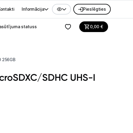
ontakti
Informācija
Pieslēgties
alvenes izvēlne
asūtījuma statuss
0,00
€
0 256GB
icroSDXC/SDHC UHS-I