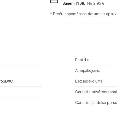
Saņem 11.08.
No 2,95 €
Tīkla iekārtas
* Preču saņemšanas datums ir aptuve
Drukas iekārtas
Biroja piederumi
Telefoni, planšetdatori
Telefoni un aksesuāri
Papildus:
Mobilie telefoni un viedtālruņi
Ar iepakojumu:
roSDXC
Telefona vāciņi un maciņi
Bez iepakojuma:
Garantija privātpersonai
Aizsargstikli
Garantija juridiskai perso
Atmiņas kartes
Akumulatori (Power bank)