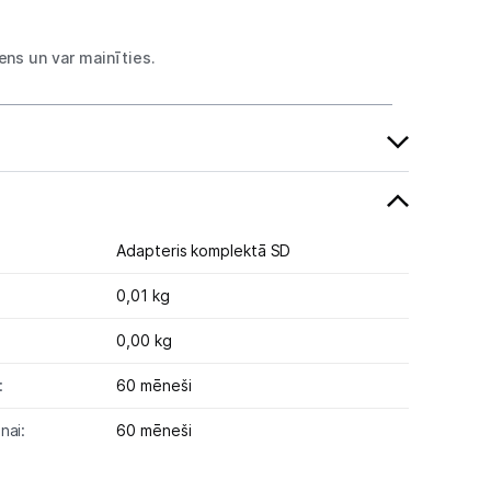
ns un var mainīties.
Adapteris komplektā SD
0,01 kg
0,00 kg
:
60 mēneši
nai:
60 mēneši