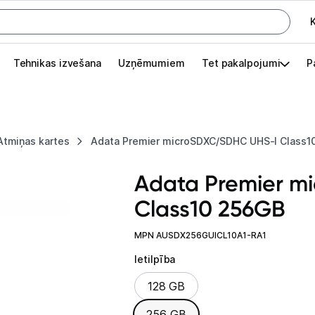
K
G
Tehnikas izvešana
Uzņēmumiem
Tet pakalpojumi
P
Pieslēgties
Pasūtījuma statuss
Atmiņas kartes
Adata Premier microSDXC/SDHC UHS-I Class1
Akcijas
Adata Premier m
Outlet
Class10 256GB
apā.
Izvēlies kāroto ierīci izdevīgāk!
MPN AUSDX256GUICL10A1-RA1
TV un audio
Ietilpība
Ietilpība
128 GB
Datortehnika
256 GB