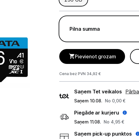
GAMING pasaule >
Portatīvie datori un piederumi
Pilna summa
Audio
Stacionārie datori un piederumi
Pievienot grozam
Spēļu konsoles un piederumi
Datu nesēji
Cena bez PVN 34,92 €
Ārējie cietie diski
Piegādes
Saņem Tet veikalos
Pārba
veidi
Atmiņas kartes
Saņem 10.08.
No 0,00 €
Atmiņas karšu lasītāji
Piegāde ar kurjeru
Saņem 11.08.
No 4,95 €
USB zibatmiņas
Saņem pick-up punktos
Projektori un ekrāni