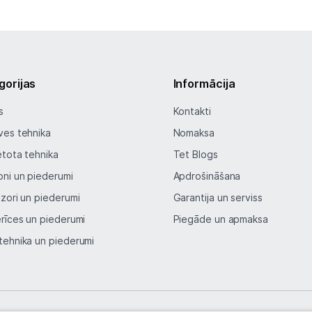
Auto telefona turētāji
Lādētāji, kabeļi un adapteri
gorijas
Informācija
Brīvroku austiņas
s
Kontakti
Planšetdatori un aksesuāri
ves tehnika
Nomaksa
Piederumi
etota tehnika
Tet Blogs
oni un piederumi
Apdrošināšana
Stacionārie un bezvadu telefoni
izori un piederumi
Garantija un serviss
Viedierīces
erīces un piederumi
Piegāde un apmaksa
tehnika un piederumi
Sadzīves tehnika
Skaistumkopšana