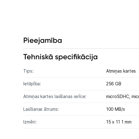
Pieejamība
Tehniskā specifikācija
Tips:
Atmiņas kartes
Ietilpība:
256 GB
Atmiņas kartes lasīšanas ierīce:
microSDHC,
mic
Lasīšanas ātrums:
100 MB/s
Izmēri:
15 x 11 1 mm