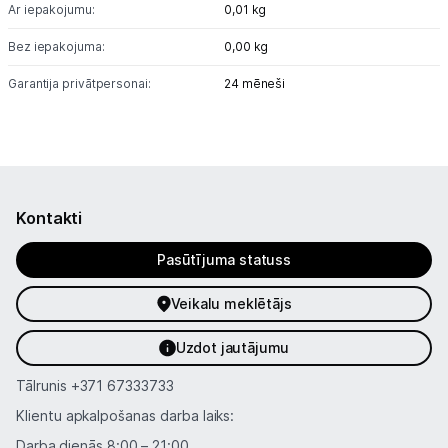
Sports un atpūta
Ar iepakojumu:
0,01 kg
Ražotāju atjaunota tehnika
Bez iepakojuma:
0,00 kg
Garantija privātpersonai:
24 mēneši
Vēlmju saraksts
Blogs
Kontakti
Piegāde un apmaksa
Pasūtījuma statuss
Tehnikas izvešana
Veikalu meklētājs
Uzdot jautājumu
Uzņēmumiem
Tālrunis
+371 67333733
Tet pakalpojumi
Klientu apkalpošanas darba laiks:
Darba dienās 8:00 – 21:00,