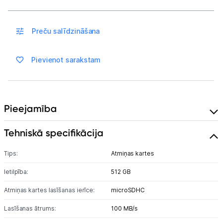
Auto telefona turētāji
Preču salīdzināšana
Lādētāji, kabeļi un adapteri
Pievienot sarakstam
Brīvroku austiņas
Planšetdatori un aksesuāri
Piederumi
Pieejamība
Stacionārie un bezvadu telefoni
Tehniskā specifikācija
Viedierīces
Tips:
Atmiņas kartes
Ietilpība:
512 GB
Sadzīves tehnika
Atmiņas kartes lasīšanas ierīce:
microSDHC
Skaistumkopšana
Lasīšanas ātrums:
100 MB/s