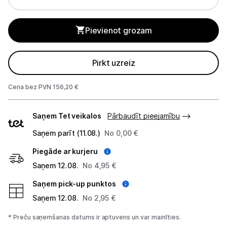
Tīkla iekārtas
Pievienot grozam
Drukas iekārtas
Pirkt uzreiz
Biroja piederumi
Cena bez PVN 156,20 €
Telefoni, planšetdatori
Piegādes
Telefoni un aksesuāri
Saņem Tet veikalos
Pārbaudīt pieejamību
veidi
Saņem parīt (11.08.)
No 0,00 €
Mobilie telefoni un viedtālruņi
Piegāde ar kurjeru
Telefona vāciņi un maciņi
Saņem 12.08.
No 4,95 €
Aizsargstikli
Saņem pick-up punktos
Saņem 12.08.
No 2,95 €
Atmiņas kartes
* Preču saņemšanas datums ir aptuvens un var mainīties.
Akumulatori (Power bank)