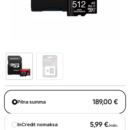
GAMING pasaule >
Portatīvie datori un piederumi
Audio
Stacionārie datori un piederumi
Spēļu konsoles un piederumi
Datu nesēji
Ārējie cietie diski
Atmiņas kartes
189,00
€
Pilna summa
Atmiņas karšu lasītāji
USB zibatmiņas
5,99
€
InCredit nomaksa
/mēn.
Projektori un ekrāni