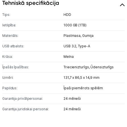
Tehniskā specifikācija
Tips:
HDD
Ietilpība:
1000 GB (1TB)
Materiāls:
Plastmasa,
Gumija
USB atbalsts:
USB 3.2,
Type-A
Krāsa:
Melna
Īpašās īpašības:
Triecienizturīgs,
Ūdensizturīgs
Izmēri:
131,7 x 86,5 x 14,9 mm
Papildus:
Īpaši piemērots spēlēm
Garantija privātpersonai:
24 mēneši
Garantija juridiskai personai:
24 mēneši