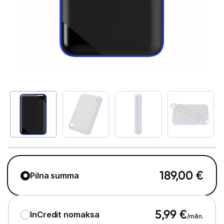
GAMING pasaule >
Portatīvie datori un piederumi
Audio
Stacionārie datori un piederumi
Spēļu konsoles un piederumi
Datu nesēji
Ārējie cietie diski
Atmiņas kartes
189,00
€
Pilna summa
Atmiņas karšu lasītāji
USB zibatmiņas
5,99
€
InCredit nomaksa
/mēn.
Projektori un ekrāni