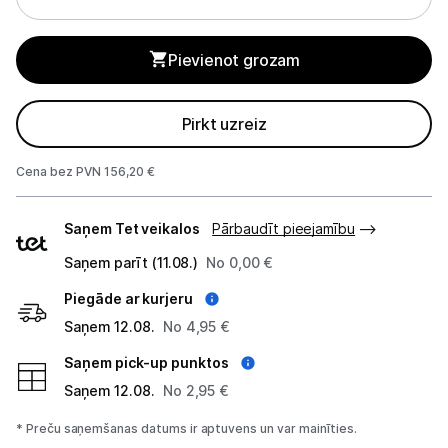
Tīkla iekārtas
Pievienot grozam
Drukas iekārtas
Pirkt uzreiz
Biroja piederumi
Cena bez PVN 156,20 €
Telefoni, planšetdatori
Piegādes
Viedierīces
Saņem Tet veikalos
Pārbaudīt pieejamību
veidi
Saņem parīt (11.08.)
No 0,00 €
Sadzīves tehnika
Piegāde ar kurjeru
Skaistumkopšana
Saņem 12.08.
No 4,95 €
Saņem pick-up punktos
Sports un atpūta
Saņem 12.08.
No 2,95 €
Ražotāju atjaunota tehnika
* Preču saņemšanas datums ir aptuvens un var mainīties.