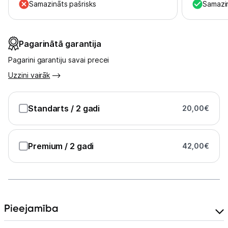
Samazināts pašrisks
Samazin
Pagarinātā garantija
Pagarini garantiju savai precei
Uzzini vairāk
Standarts
/ 2 gadi
20,00
€
Premium
/ 2 gadi
42,00
€
Pieejamība