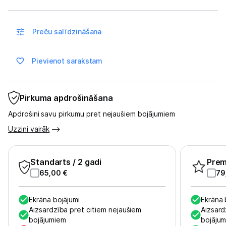
Vēlmju saraksts
Preču salīdzināšana
Blogs
Pievienot sarakstam
Piegāde un apmaksa
Pirkuma apdrošināšana
Tehnikas izvešana
Apdrošini savu pirkumu pret nejaušiem bojājumiem
Uzzini vairāk
Uzņēmumiem
Standarts
/ 2 gadi
Pre
Tet pakalpojumi
65,00
€
79
Kontakti
Ekrāna bojājumi
Ekrāna 
Aizsardzība pret citiem nejaušiem
Aizsard
bojājumiem
bojāju
Informācija