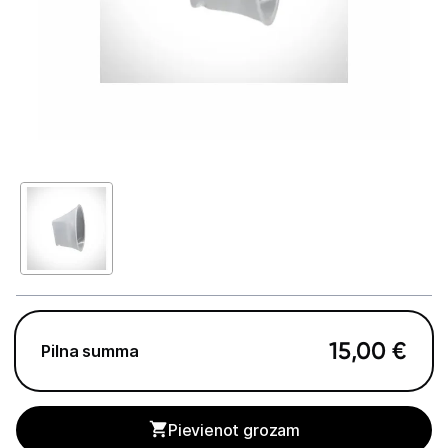
Telefoni, planšetdatori
Viedierīces
Sadzīves tehnika
Skaistumkopšana
Matu kopšana
Ķermeņa kopšana
Veselība
Elektriskās zobu birstes
15,00
€
Pilna summa
Aksesuāri el. zobu birstēm
Svari
Pievienot grozam