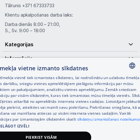
Tālrunis
+371 67333733
Klientu apkalpošanas darba laiks:
Darba dienās 8:00 – 21:00,
S., Sv. 9:00 – 18:00
Kategorijas
Informācija
tīmekļa vietne izmanto sīkdatnes
Noderīgas saites
īmekļa vietnē tiek izmantotas sīkdatnes, lai nodrošinātu un uzlabotu tīmekļa
LATVIAN
es darbību, sniegtu vietnes apmeklētājiem pielāgotu informāciju par mūsu
ktiem un pakalpojumiem, analizētu vietnes apmeklējumu. Zemāk sniedzam
RUSSIAN
māciju par visām sīkdatnēm, kuras tiek izmantotas mūsu tīmekļa vietnēs. Sīk
šķirties atkarībā no apmeklētās interneta vietnes sadaļas. Lietotājam jebkurā
ENGLISH
pēja piekrist, atteikties vai mainīt savu piekrišanu. Piekrišanas sniegšana, kā a
kšana vai mainīšana attiecas uz visām interneta vietnes sadaļām. Vairāk
mācijas par izmantotajām sīkdatnēm skatīt
sīkdatņu izmantošanas noteikumo
IELĀGOT IZVĒLI
© SIA Tet 2026 -
Visas cenas norādītas EUR ar PVN 21%
PIEKRIST VISĀM