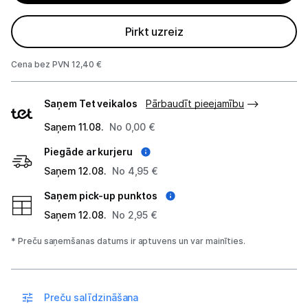
Alkometri
Pirkt uzreiz
Masāžas ierīces
Cena bez PVN 12,40 €
Sejas kopšanas ierīces
Piegādes
Asinsspiediena mērītāji
Saņem Tet veikalos
Pārbaudīt pieejamību
veidi
Saņem 11.08.
No 0,00 €
Sildīšanas ierīces
Piegāde ar kurjeru
Termometri
Saņem 12.08.
No 4,95 €
Sports un atpūta
Saņem pick-up punktos
Saņem 12.08.
No 2,95 €
Ražotāju atjaunota tehnika
* Preču saņemšanas datums ir aptuvens un var mainīties.
Vēlmju saraksts
Preču salīdzināšana