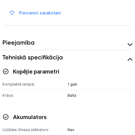
Blogs
Pievienot sarakstam
Piegāde un apmaksa
Tehnikas izvešana
Pieejamība
Uzņēmumiem
Tehniskā specifikācija
Kopējie parametri
Tet pakalpojumi
Komplektā ietilpst:
1 gab.
Kontakti
Krāsa:
Balta
Informācija
Akumulators
Uzlādes līmeņa indikators:
Nav