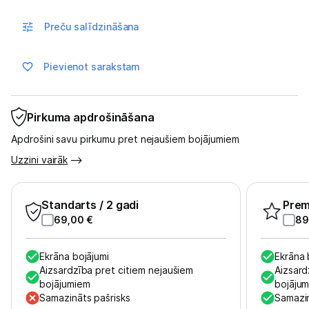
Blogs
Preču salīdzināšana
Piegāde un apmaksa
Pievienot sarakstam
Tehnikas izvešana
Pirkuma apdrošināšana
Uzņēmumiem
Apdrošini savu pirkumu pret nejaušiem bojājumiem
Uzzini vairāk
Tet pakalpojumi
Standarts
/ 2 gadi
Pre
Kontakti
69,00
€
89
Informācija
Ekrāna bojājumi
Ekrāna 
Aizsardzība pret citiem nejaušiem
Aizsard
bojājumiem
bojāju
Samazināts pašrisks
Samazin