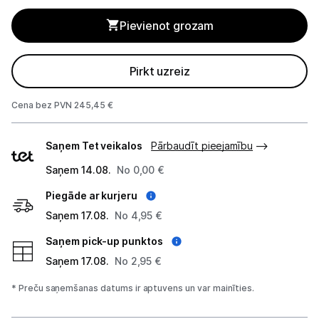
Alkometri
Pievienot grozam
Masāžas ierīces
Pirkt uzreiz
Sejas kopšanas ierīces
Asinsspiediena mērītāji
Cena bez PVN 245,45 €
Piegādes
Sildīšanas ierīces
Saņem Tet veikalos
Pārbaudīt pieejamību
veidi
Termometri
Saņem 14.08.
No 0,00 €
Piegāde ar kurjeru
Sports un atpūta
Saņem 17.08.
No 4,95 €
Ražotāju atjaunota tehnika
Saņem pick-up punktos
Saņem 17.08.
No 2,95 €
Vēlmju saraksts
* Preču saņemšanas datums ir aptuvens un var mainīties.