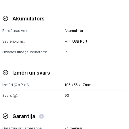
Akumulators
Barošanas veids:
Akumulators
Savienojums:
Mini USB Port
Uzlādes līmeņa indikators:
Ir
Izmēri un svars
Izmēri (G x P x A):
105 x 55 x 17mm
Svars (g):
90
Garantija
Garantija privātpersonai:
24 mēneši