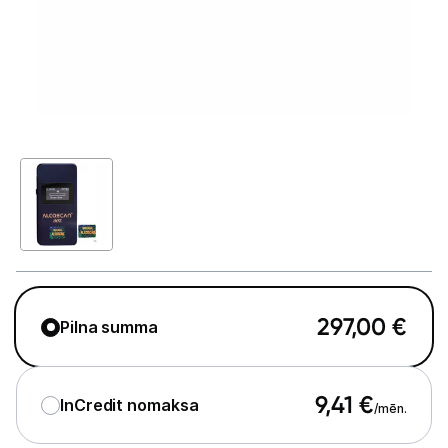
Telefoni, planšetdatori
Viedierīces
Sadzīves tehnika
Skaistumkopšana
Matu kopšana
Ķermeņa kopšana
Veselība
297,00
€
Pilna summa
Elektriskās zobu birstes
Aksesuāri el. zobu birstēm
9,41
€
InCredit nomaksa
/mēn.
Svari