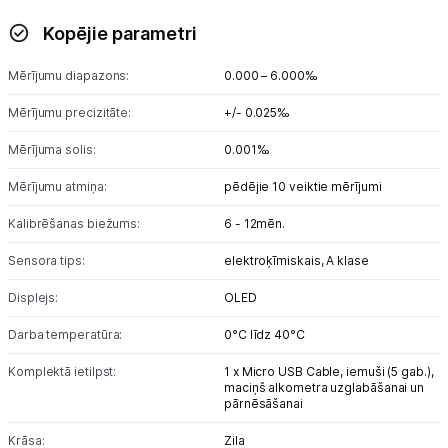
Kopējie parametri
Mērījumu diapazons:
0.000 – 6.000‰
Mērījumu precizitāte:
+/- 0.025‰
Mērījuma solis:
0.001‰
Mērījumu atmiņa:
pēdējie 10 veiktie mērījumi
Kalibrēšanas biežums:
6 - 12mēn.
Sensora tips:
elektroķīmiskais, A klase
Displejs:
OLED
Darba temperatūra:
0°C līdz 40°C
Komplektā ietilpst:
1 x Micro USB Cable,
iemuši (5 gab.),
maciņš alkometra uzglabāšanai un
pārnēsāšanai
Krāsa:
Zila