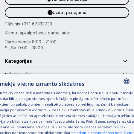
Uzdot jautājumu
Blogs
Tālrunis
+371 67333733
Klientu apkalpošanas darba laiks:
Piegāde un apmaksa
Darba dienās 8:00 – 21:00,
S., Sv. 9:00 – 18:00
Tehnikas izvešana
Kategorijas
Uzņēmumiem
Informācija
tīmekļa vietne izmanto sīkdatnes
Tet pakalpojumi
Noderīgas saites
īmekļa vietnē tiek izmantotas sīkdatnes, lai nodrošinātu un uzlabotu tīmekļa
LATVIAN
es darbību, sniegtu vietnes apmeklētājiem pielāgotu informāciju par mūsu
Kontakti
ktiem un pakalpojumiem, analizētu vietnes apmeklējumu. Zemāk sniedzam
RUSSIAN
māciju par visām sīkdatnēm, kuras tiek izmantotas mūsu tīmekļa vietnēs. Sīk
šķirties atkarībā no apmeklētās interneta vietnes sadaļas. Lietotājam jebkurā
ENGLISH
Informācija
pēja piekrist, atteikties vai mainīt savu piekrišanu. Piekrišanas sniegšana, kā a
kšana vai mainīšana attiecas uz visām interneta vietnes sadaļām. Vairāk
mācijas par izmantotajām sīkdatnēm skatīt
sīkdatņu izmantošanas noteikumo