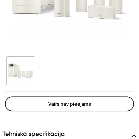
Tet Virszemes televīzija
TV iekārtas
Spēļu konsoles
Audio
Soundbars
Akustiskās sistēmas
Austiņas
Skaļruņi
Vairs nav pieejams
Bezvadu skaļruņi
Pastiprinātāji
Tehniskā specifikācija
Vinila plašu atskaņotāji