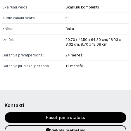
Skaļruņu veids:
Skaļruņu komplekts
Studijas skaņas aprīkojums
Audio kanālu skaits:
5.1
Datortehnika
Krāsa:
Balta
Telefoni, planšetdatori
Izmēri:
20.70 x 41.50 x 64.30 cm; 18.93 x
8.32 cm, 8.70 x 18.68 cm
Viedierīces
Garantija privātpersonai:
24 mēneši
Garantija juridiskai personai:
Sadzīves tehnika
12 mēneši
Skaistumkopšana
Sports un atpūta
Kontakti
Ražotāju atjaunota tehnika
Pasūtījuma statuss
Vēlmju saraksts
Veikalu meklētājs