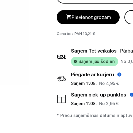
Telefoni, planšetdatori
Viedierīces
Pievienot grozam
Sadzīves tehnika
Cena bez PVN 13,21 €
Skaistumkopšana
Piegādes
Saņem Tet veikalos
Pārba
veidi
Matu kopšana
Saņem jau šodien
No 0,
Ķermeņa kopšana
Piegāde ar kurjeru
Saņem 11.08.
No 4,95 €
Veselība
Saņem pick-up punktos
Elektriskās zobu birstes
Saņem 11.08.
No 2,95 €
Aksesuāri el. zobu birstēm
* Preču saņemšanas datums ir aptuve
Svari