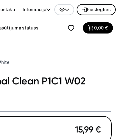
ontakti
Informācija
Pieslēgties
alvenes izvēlne
asūtījuma statuss
0,00
€
White
nal Clean P1C1 W02
15,99
€