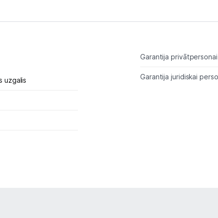
Alkometri
Masāžas ierīces
Sejas kopšanas ierīces
Garantija privātpersonai
Asinsspiediena mērītāji
Garantija juridiskai perso
s uzgalis
Sildīšanas ierīces
Termometri
Sports un atpūta
Ražotāju atjaunota tehnika
Vēlmju saraksts