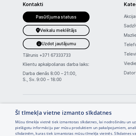
Kontakti
Kate
Akcija
Pasūtījuma statuss
Sadzī
Veikalu meklētājs
Mazli
Uzdot jautājumu
Telef
Telev
Tālrunis
+371 67333733
Viedi
Klientu apkalpošanas darba laiks:
Dator
Darba dienās 8:00 – 21:00,
S., Sv. 9:00 – 18:00
Šī tīmekļa vietne izmanto sīkdatnes
Mūsu tīmekļa vietnē tiek izmantotas sīkdatnes, lai nodrošinātu un u
pielāgotu informāciju par mūsu produktiem un pakalpojumiem, anal
sīkdatnēm, kuras tiek izmantotas mūsu tīmekļa vietnēs. Sīkdatnes va
Interneta veikala izstrāde —