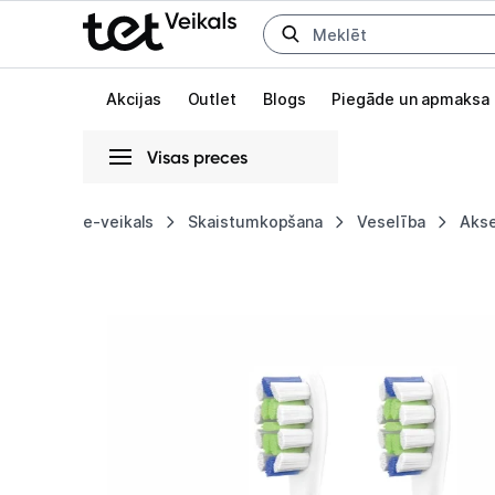
Uz kategorijam
Uz galveno saturu
Akcijas
Outlet
Blogs
Piegāde un apmaksa
Visas preces
Gaišā
Tumšā
Sistēmas
e-veikals
Skaistumkopšana
Veselība
Akse
Oclean
Animācijas
Professional
Globāls iestatījums animāciju aktivizēšanai vai deaktivizēšanai visā l
Clean
P1C1
W02
White