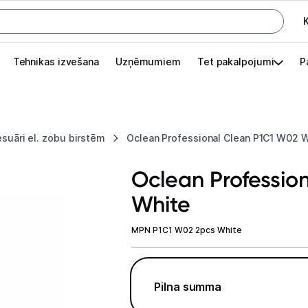
K
G
Tehnikas izvešana
Uzņēmumiem
Tet pakalpojumi
P
Pieslēgties
Pasūtījuma statuss
suāri el. zobu birstēm
Oclean Professional Clean P1C1 W02 
Akcijas
Oclean Professio
Outlet
White
apā.
Izvēlies kāroto ierīci izdevīgāk!
MPN P1C1 W02 2pcs White
TV un audio
Datortehnika
Pilna summa