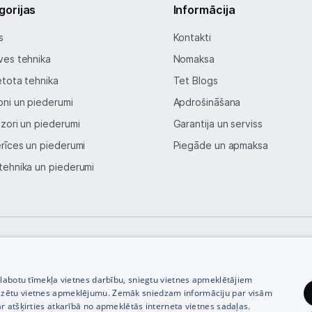
Blogs
gorijas
Informācija
s
Kontakti
Piegāde un apmaksa
ves tehnika
Nomaksa
etota tehnika
Tet Blogs
Tehnikas izvešana
oni un piederumi
Apdrošināšana
izori un piederumi
Garantija un serviss
Uzņēmumiem
erīces un piederumi
Piegāde un apmaksa
tehnika un piederumi
Tet pakalpojumi
Kontakti
Informācija
© SIA Tet 2026 -
Visas cenas norādītas EUR ar PVN 21%
zlabotu tīmekļa vietnes darbību, sniegtu vietnes apmeklētājiem
izētu vietnes apmeklējumu. Zemāk sniedzam informāciju par visām
r atšķirties atkarībā no apmeklētās interneta vietnes sadaļas.