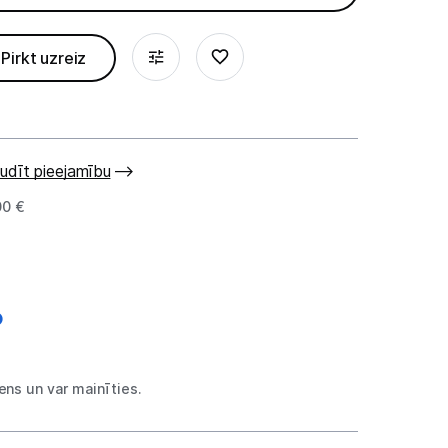
Pirkt uzreiz
udīt pieejamību
00 €
ns un var mainīties.