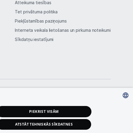
Atteikuma tiesības
Tet privātuma politika
Piekļūstamības paziņojums
Interneta veikala lietošanas un pirkuma noteikumi
Sīkdatņu iestatījumi
LATVIAN
PIEKRIST VISĀM
RUSSIAN
ATSTĀT TEHNISKĀS SĪKDATNES
ENGLISH