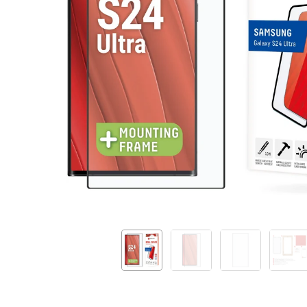
Cover
3D
Glass
By
Displex
Black