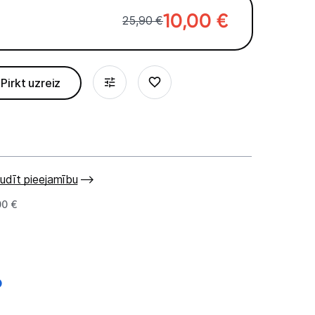
10,00
€
25,90 €
Pirkt uzreiz
udīt pieejamību
00 €