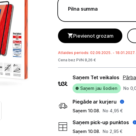
Telefoni, planšetdatori
Pilna summa
Telefoni un aksesuāri
Mobilie telefoni un viedtālruņi
Pievienot grozam
Telefona vāciņi un maciņi
Atlaides periods: 02.09.2025. - 18.01.2027.
Aizsargstikli
Cena bez PVN 8,26 €
Atmiņas kartes
Piegādes
Saņem Tet veikalos
Pārba
veidi
Akumulatori (Power bank)
Saņem jau šodien
No 0,
Auto telefona turētāji
Piegāde ar kurjeru
Lādētāji, kabeļi un adapteri
Saņem 10.08.
No 4,95 €
Saņem pick-up punktos
Brīvroku austiņas
Saņem 10.08.
No 2,95 €