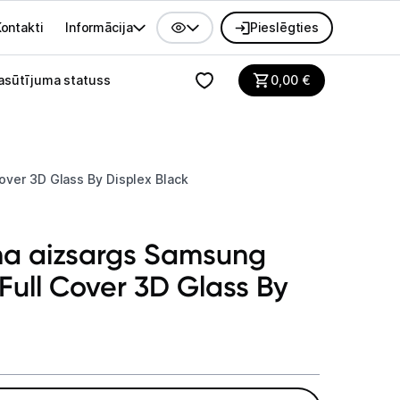
ontakti
Informācija
Pieslēgties
alvenes izvēlne
asūtījuma statuss
0,00
€
over 3D Glass By Displex Black
na aizsargs Samsung
Full Cover 3D Glass By