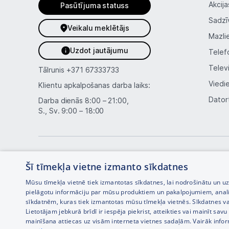
Akcija
Pasūtījuma statuss
Sadzī
Veikalu meklētājs
Mazli
Uzdot jautājumu
Telef
Telev
Tālrunis
+371 67333733
Viedi
Klientu apkalpošanas darba laiks:
Dator
Darba dienās 8:00 – 21:00,
S., Sv. 9:00 – 18:00
Šī tīmekļa vietne izmanto sīkdatnes
Mūsu tīmekļa vietnē tiek izmantotas sīkdatnes, lai nodrošinātu un u
pielāgotu informāciju par mūsu produktiem un pakalpojumiem, anal
sīkdatnēm, kuras tiek izmantotas mūsu tīmekļa vietnēs. Sīkdatnes va
Interneta veikala izstrāde —
Lietotājam jebkurā brīdī ir iespēja piekrist, atteikties vai mainīt sa
mainīšana attiecas uz visām interneta vietnes sadaļām. Vairāk info