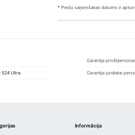
Planšetdatori un aksesuāri
* Preču saņemšanas datums ir aptuve
Piederumi
Stacionārie un bezvadu telefoni
Viedierīces
Sadzīves tehnika
Garantija privātpersonai
Skaistumkopšana
 S24 Ultra
Garantija juridiskai perso
Sports un atpūta
Ražotāju atjaunota tehnika
Vēlmju saraksts
gorijas
Informācija