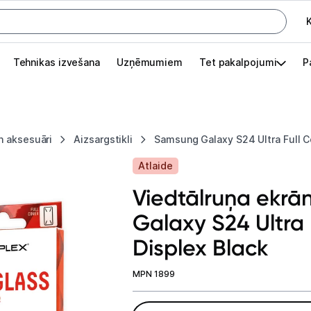
K
G
Tehnikas izvešana
Uzņēmumiem
Tet pakalpojumi
P
Pieslēgties
Pasūtījuma statuss
n aksesuāri
Aizsargstikli
Samsung Galaxy S24 Ultra Full C
Akcijas
Atlaide
Outlet
Viedtālruņa ekrā
apā.
Galaxy S24 Ultra 
Izvēlies kāroto ierīci izdevīgāk!
Displex Black
TV un audio
MPN 1899
Datortehnika