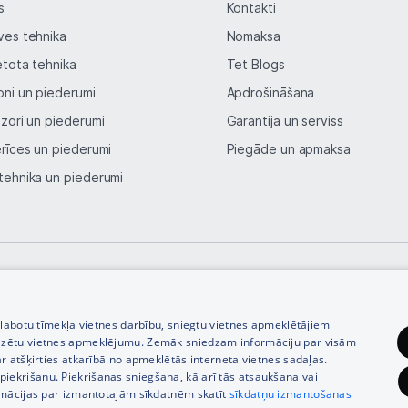
s
Kontakti
Blogs
ves tehnika
Nomaksa
Piegāde un apmaksa
etota tehnika
Tet Blogs
oni un piederumi
Apdrošināšana
Tehnikas izvešana
izori un piederumi
Garantija un serviss
erīces un piederumi
Piegāde un apmaksa
Uzņēmumiem
tehnika un piederumi
Tet pakalpojumi
Kontakti
© SIA Tet 2026 -
Visas cenas norādītas EUR ar PVN 21%
zlabotu tīmekļa vietnes darbību, sniegtu vietnes apmeklētājiem
Informācija
izētu vietnes apmeklējumu. Zemāk sniedzam informāciju par visām
r atšķirties atkarībā no apmeklētās interneta vietnes sadaļas.
vu piekrišanu. Piekrišanas sniegšana, kā arī tās atsaukšana vai
rmācijas par izmantotajām sīkdatnēm skatīt
sīkdatņu izmantošanas