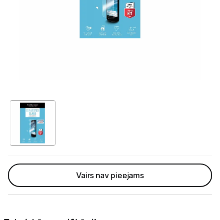
Telefoni, planšetdatori
Telefoni un aksesuāri
Mobilie telefoni un viedtālruņi
Telefona vāciņi un maciņi
Aizsargstikli
Atmiņas kartes
Akumulatori (Power bank)
Auto telefona turētāji
Vairs nav pieejams
Lādētāji, kabeļi un adapteri
Brīvroku austiņas