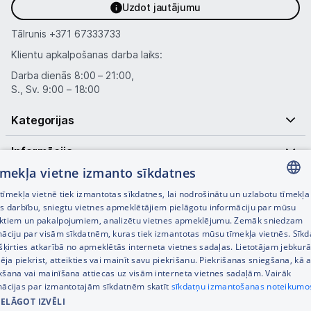
Blogs
Uzdot jautājumu
Tālrunis
+371 67333733
Piegāde un apmaksa
Klientu apkalpošanas darba laiks:
Darba dienās 8:00 – 21:00,
Tehnikas izvešana
S., Sv. 9:00 – 18:00
Kategorijas
Uzņēmumiem
Informācija
Tet pakalpojumi
tīmekļa vietne izmanto sīkdatnes
Noderīgas saites
īmekļa vietnē tiek izmantotas sīkdatnes, lai nodrošinātu un uzlabotu tīmekļa
LATVIAN
es darbību, sniegtu vietnes apmeklētājiem pielāgotu informāciju par mūsu
Kontakti
ktiem un pakalpojumiem, analizētu vietnes apmeklējumu. Zemāk sniedzam
RUSSIAN
māciju par visām sīkdatnēm, kuras tiek izmantotas mūsu tīmekļa vietnēs. Sīk
šķirties atkarībā no apmeklētās interneta vietnes sadaļas. Lietotājam jebkurā
Informācija
ENGLISH
pēja piekrist, atteikties vai mainīt savu piekrišanu. Piekrišanas sniegšana, kā a
kšana vai mainīšana attiecas uz visām interneta vietnes sadaļām. Vairāk
mācijas par izmantotajām sīkdatnēm skatīt
sīkdatņu izmantošanas noteikumo
IELĀGOT IZVĒLI
© SIA Tet 2026 -
Visas cenas norādītas EUR ar PVN 21%