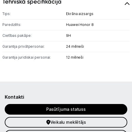
Tehniskā specifikācija
Planšetdatori un aksesuāri
Piederumi
Tips:
Ekrāna aizsargs
Paredzēts:
Huawei Honor 8
Stacionārie un bezvadu telefoni
Cietības pakāpe:
9H
Viedierīces
Garantija privātpersonai:
24 mēneši
Sadzīves tehnika
Garantija juridiskai personai:
12 mēneši
Skaistumkopšana
Sports un atpūta
Ražotāju atjaunota tehnika
Kontakti
Pasūtījuma statuss
Vēlmju saraksts
Veikalu meklētājs