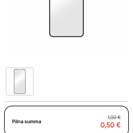
Telefoni, planšetdatori
Telefoni un aksesuāri
Mobilie telefoni un viedtālruņi
Telefona vāciņi un maciņi
Aizsargstikli
Atmiņas kartes
Akumulatori (Power bank)
Auto telefona turētāji
Lādētāji, kabeļi un adapteri
1,00 €
Brīvroku austiņas
Pilna summa
0,50
€