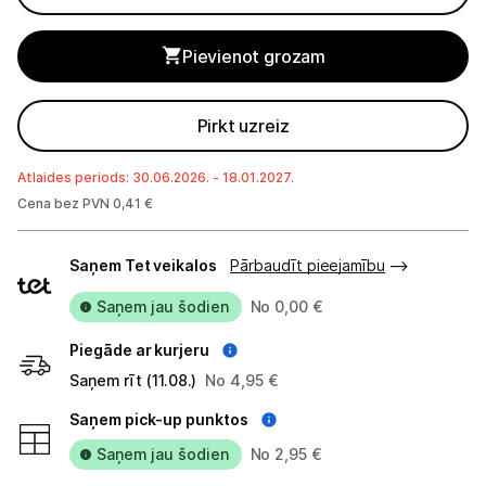
Planšetdatori un aksesuāri
Piederumi
Pievienot grozam
Stacionārie un bezvadu telefoni
Pirkt uzreiz
Viedierīces
Atlaides periods: 30.06.2026. - 18.01.2027.
Sadzīves tehnika
Cena bez PVN 0,41 €
Piegādes
Skaistumkopšana
Saņem Tet veikalos
Pārbaudīt pieejamību
veidi
Sports un atpūta
Saņem jau šodien
No 0,00 €
Piegāde ar kurjeru
Ražotāju atjaunota tehnika
Saņem rīt (11.08.)
No 4,95 €
Saņem pick-up punktos
Vēlmju saraksts
Saņem jau šodien
No 2,95 €