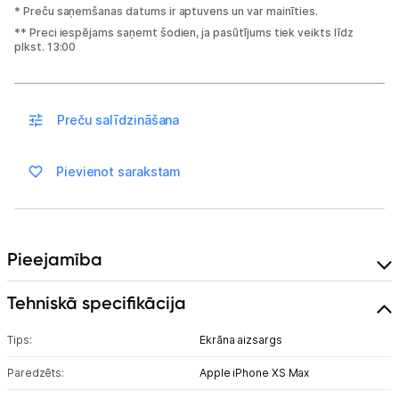
Blogs
* Preču saņemšanas datums ir aptuvens un var mainīties.
** Preci iespējams saņemt šodien, ja pasūtījums tiek veikts līdz
plkst. 13:00
Piegāde un apmaksa
Tehnikas izvešana
Preču salīdzināšana
Uzņēmumiem
Pievienot sarakstam
Tet pakalpojumi
Pieejamība
Kontakti
Tehniskā specifikācija
Informācija
Tips:
Ekrāna aizsargs
Paredzēts:
Apple iPhone XS Max