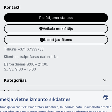
Kontakti
Pasūtījuma statuss
Veikalu meklētājs
Uzdot jautājumu
Tālrunis
+371 67333733
Klientu apkalpošanas darba laiks:
Darba dienās 8:00 – 21:00,
S., Sv. 9:00 – 18:00
Kategorijas
Informācija
tīmekļa vietne izmanto sīkdatnes
Noderīgas saites
īmekļa vietnē tiek izmantotas sīkdatnes, lai nodrošinātu un uzlabotu tīmekļa
LATVIAN
es darbību, sniegtu vietnes apmeklētājiem pielāgotu informāciju par mūsu