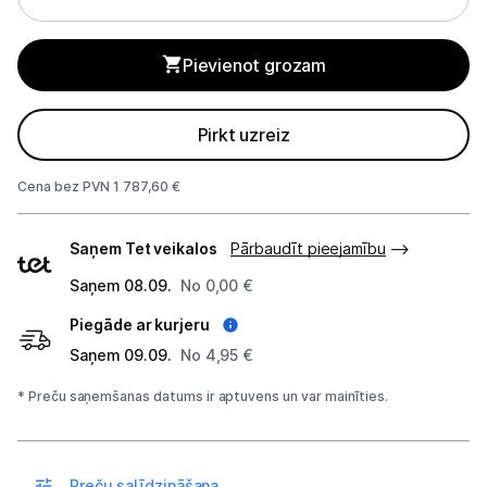
3D printeri un skeneri
Pievienot grozam
3D printeru izejmateriāli un aksesuāri
Pirkt uzreiz
Biroja piederumi
Cena bez PVN 1 787,60 €
Telefoni, planšetdatori
Piegādes
Viedierīces
Saņem Tet veikalos
Pārbaudīt pieejamību
veidi
Saņem 08.09.
No 0,00 €
Sadzīves tehnika
Piegāde ar kurjeru
Skaistumkopšana
Saņem 09.09.
No 4,95 €
* Preču saņemšanas datums ir aptuvens un var mainīties.
Sports un atpūta
Ražotāju atjaunota tehnika
Preču salīdzināšana