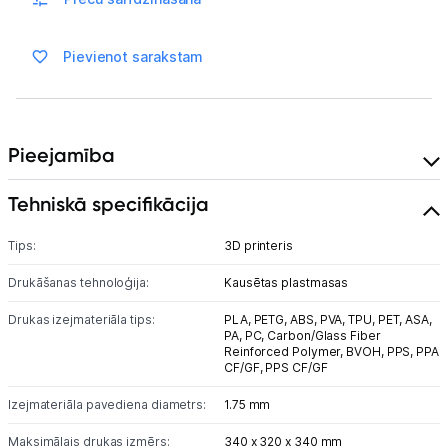
Vēlmju saraksts
Pievienot sarakstam
Blogs
Pieejamība
Piegāde un apmaksa
Tehniskā specifikācija
Tehnikas izvešana
Tips:
3D printeris
Uzņēmumiem
Drukāšanas tehnoloģija:
Kausētas plastmasas
Drukas izejmateriāla tips:
PLA,
PETG,
ABS,
PVA,
TPU,
PET,
ASA,
Tet pakalpojumi
PA,
PC,
Carbon/Glass Fiber
Reinforced Polymer,
BVOH,
PPS,
PPA
CF/GF,
PPS CF/GF
Kontakti
Izejmateriāla pavediena diametrs:
1.75 mm
Maksimālais drukas izmērs:
340 x 320 x 340 mm
Informācija