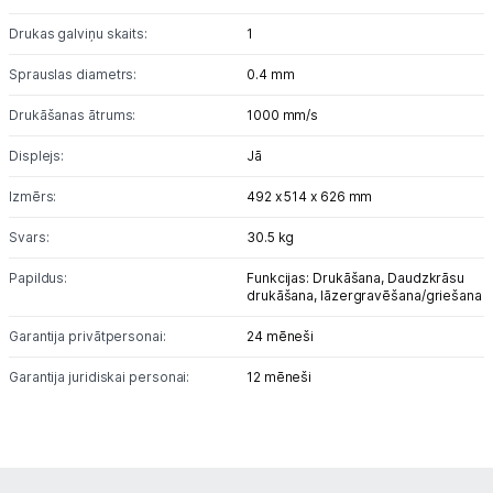
Drukas galviņu skaits:
1
Sprauslas diametrs:
0.4 mm
Drukāšanas ātrums:
1000 mm/s
Displejs:
Jā
Izmērs:
492 x 514 x 626 mm
Svars:
30.5 kg
Papildus:
Funkcijas: Drukāšana, Daudzkrāsu
drukāšana, lāzergravēšana/griešana
Garantija privātpersonai:
24 mēneši
Garantija juridiskai personai:
12 mēneši