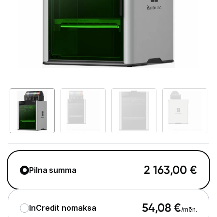
GAMING pasaule >
Portatīvie datori un piederumi
Audio
Stacionārie datori un piederumi
Spēļu konsoles un piederumi
Datu nesēji
Projektori un ekrāni
Tīkla iekārtas
2 163,00
€
Pilna summa
Drukas iekārtas
Printeri
54,08
€
InCredit nomaksa
/mēn.
Printeru izejmateriāli