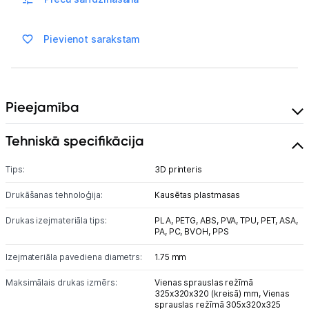
Vēlmju saraksts
Pievienot sarakstam
Blogs
Pieejamība
Piegāde un apmaksa
Tehniskā specifikācija
Tehnikas izvešana
Tips:
3D printeris
Uzņēmumiem
Drukāšanas tehnoloģija:
Kausētas plastmasas
Drukas izejmateriāla tips:
PLA,
PETG,
ABS,
PVA,
TPU,
PET,
ASA,
Tet pakalpojumi
PA,
PC,
BVOH,
PPS
Izejmateriāla pavediena diametrs:
1.75 mm
Kontakti
Maksimālais drukas izmērs:
Vienas sprauslas režīmā
325x320x320 (kreisā) mm,
Vienas
sprauslas režīmā 305x320x325
Informācija