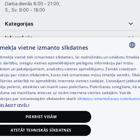
Darba dienās 8:00 – 21:00,
S., Sv. 9:00 – 18:00
Kategorijas
Informācija
tīmekļa vietne izmanto sīkdatnes
Noderīgas saites
īmekļa vietnē tiek izmantotas sīkdatnes, lai nodrošinātu un uzlabotu tīmekļa
LATVIAN
es darbību, sniegtu vietnes apmeklētājiem pielāgotu informāciju par mūsu
ktiem un pakalpojumiem, analizētu vietnes apmeklējumu. Zemāk sniedzam
RUSSIAN
māciju par visām sīkdatnēm, kuras tiek izmantotas mūsu tīmekļa vietnēs. Sīk
šķirties atkarībā no apmeklētās interneta vietnes sadaļas. Lietotājam jebkurā
ENGLISH
pēja piekrist, atteikties vai mainīt savu piekrišanu. Piekrišanas sniegšana, kā a
kšana vai mainīšana attiecas uz visām interneta vietnes sadaļām. Vairāk
mācijas par izmantotajām sīkdatnēm skatīt
sīkdatņu izmantošanas noteikumo
IELĀGOT IZVĒLI
© SIA Tet 2026 -
Visas cenas norādītas EUR ar PVN 21%
PIEKRIST VISĀM
Interneta veikala izstrāde —
ATSTĀT TEHNISKĀS SĪKDATNES
3 100,00
€
Pievienot grozam