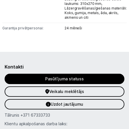
laukums: 310x270 mm,
Lāzergravēšanas/giešanas materiāli:
Koks, gumija, metals, āda, akrils,
akmens un citi
Garantija privātpersonai:
24 mēneši
Kontakti
Pasūtījuma statuss
Veikalu meklētājs
Uzdot jautājumu
Tālrunis
+371 67333733
Klientu apkalpošanas darba laiks: