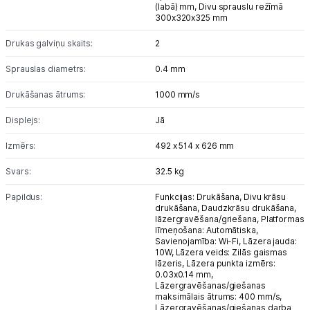
(labā) mm,
Divu sprauslu režīmā
300x320x325 mm
Drukas galviņu skaits:
2
Sprauslas diametrs:
0.4 mm
Drukāšanas ātrums:
1000 mm/s
Displejs:
Jā
Izmērs:
492 x 514 x 626 mm
Svars:
32.5 kg
Papildus:
Funkcijas: Drukāšana, Divu krāsu
drukāšana, Daudzkrāsu drukāšana,
lāzergravēšana/griešana, Platformas
līmeņošana: Automātiska,
Savienojamība: Wi-Fi, Lāzera jauda:
10W, Lāzera veids: Zilās gaismas
lāzeris, Lāzera punkta izmērs:
0.03x0.14 mm,
Lāzergravēšanas/giešanas
maksimālais ātrums: 400 mm/s,
Lāzergravēšanas/giešanas darba