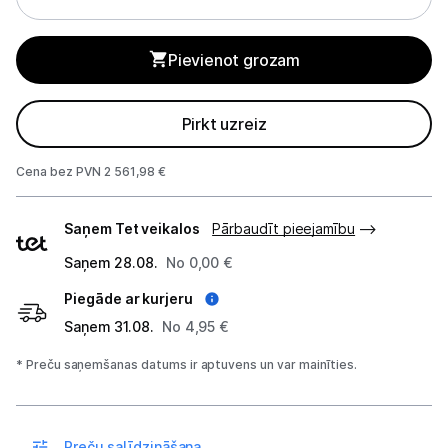
3D printeri un skeneri
Pievienot grozam
3D printeru izejmateriāli un aksesuāri
Pirkt uzreiz
Biroja piederumi
Cena bez PVN 2 561,98 €
Telefoni, planšetdatori
Piegādes
Viedierīces
Saņem Tet veikalos
Pārbaudīt pieejamību
veidi
Saņem 28.08.
No 0,00 €
Sadzīves tehnika
Piegāde ar kurjeru
Skaistumkopšana
Saņem 31.08.
No 4,95 €
* Preču saņemšanas datums ir aptuvens un var mainīties.
Sports un atpūta
Ražotāju atjaunota tehnika
Preču salīdzināšana