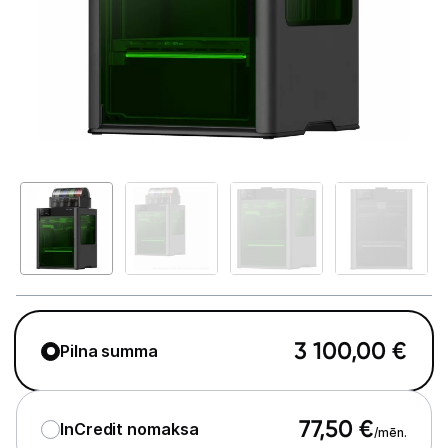
GAMING pasaule >
Portatīvie datori un piederumi
Audio
Stacionārie datori un piederumi
Spēļu konsoles un piederumi
Datu nesēji
Projektori un ekrāni
Tīkla iekārtas
3 100,00
€
Pilna summa
Drukas iekārtas
Printeri
77,50
€
InCredit nomaksa
/mēn.
Printeru izejmateriāli