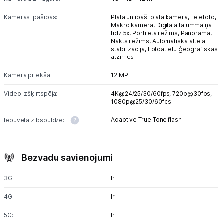
Kameras īpašības:
Plata un īpaši plata kamera, Telefoto,
Makro kamera, Digitālā tālummaiņa
līdz 5x, Portreta režīms, Panorama,
Nakts režīms, Automātiska attēla
stabilizācija, Fotoattēlu ģeogrāfiskās
atzīmes
Kamera priekšā:
12 MP
Video izšķirtspēja:
4K@24/25/30/60fps,
720p@30fps,
1080p@25/30/60fps
Adaptive True Tone flash
Iebūvēta zibspuldze:
Bezvadu savienojumi
3G:
Ir
4G:
Ir
5G:
Ir