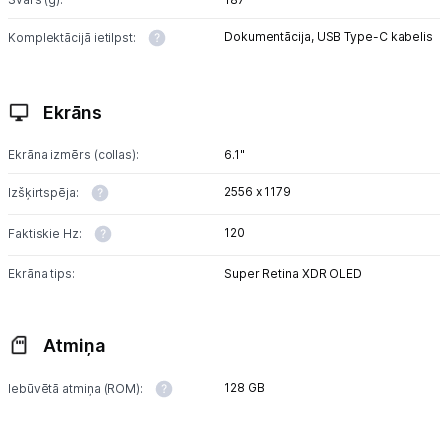
Blogs
Dokumentācija,
USB Type-C kabelis
Komplektācijā ietilpst:
Piegāde un apmaksa
Ekrāns
Tehnikas izvešana
Ekrāna izmērs (collas):
6.1"
Uzņēmumiem
2556 x 1179
Izšķirtspēja:
120
Faktiskie Hz:
Tet pakalpojumi
Ekrāna tips:
Super Retina XDR OLED
Kontakti
Atmiņa
Informācija
128 GB
Iebūvētā atmiņa (ROM):