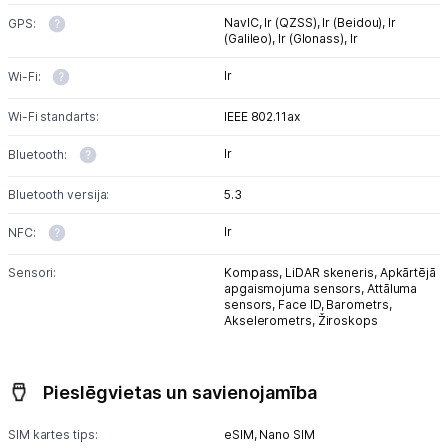
NavIC,
Ir (QZSS),
Ir (Beidou),
Ir
GPS:
(Galileo),
Ir (Glonass),
Ir
Ir
Wi-Fi:
Wi-Fi standarts:
IEEE 802.11ax
Ir
Bluetooth:
Bluetooth versija:
5.3
Ir
NFC:
Sensori:
Kompass,
LiDAR skeneris,
Apkārtējā
apgaismojuma sensors,
Attāluma
sensors,
Face ID,
Barometrs,
Akselerometrs,
Žiroskops
Pieslēgvietas un savienojamība
SIM kartes tips:
eSIM,
Nano SIM