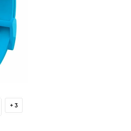
Telefoni, planšetdatori
Viedierīces
Viedpulksteņi un aproces
Viedpulksteņi
Viedie gredzeni
Fitnesa aproces
Aksesuāri viedpulksteņiem
Droni un piederumi
+ 3
Izklaide un atpūta
Video