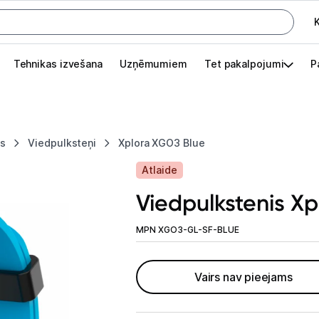
K
G
Tehnikas izvešana
Uzņēmumiem
Tet pakalpojumi
P
Pieslēgties
Pasūtījuma statuss
es
Viedpulksteņi
Xplora XGO3 Blue
Akcijas
Atlaide
Outlet
Viedpulkstenis X
apā.
Izvēlies kāroto ierīci izdevīgāk!
MPN XGO3-GL-SF-BLUE
TV un audio
Vairs nav pieejams
Datortehnika