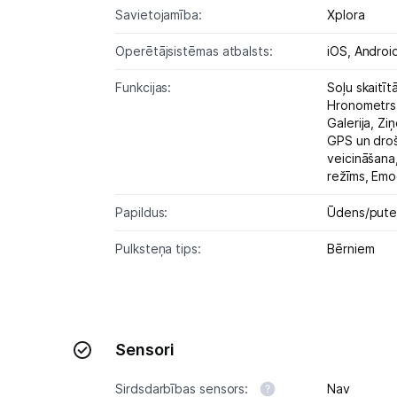
Savietojamība:
Xplora
Operētājsistēmas atbalsts:
iOS,
Androi
Funkcijas:
Soļu skaitīt
Hronometrs
Galerija,
Ziņ
GPS un dro
veicināšana
režīms,
Emoc
Papildus:
Ūdens/putek
Pulksteņa tips:
Bērniem
Sensori
Sirdsdarbības sensors:
Nav