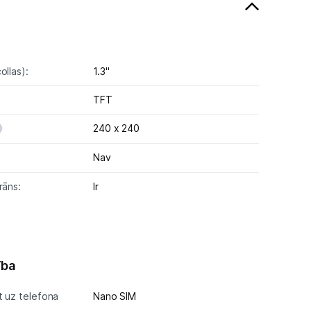
ollas):
1.3"
TFT
240 x 240
Nav
rāns:
Ir
ība
t uz telefona
Nano SIM