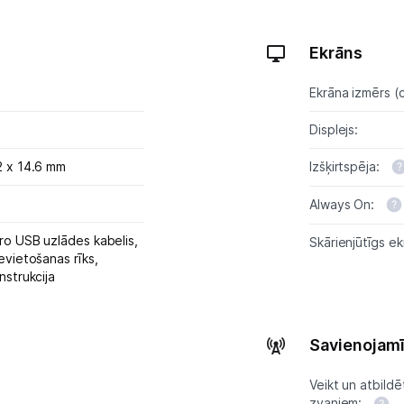
GPS
Elektrostacijas un saules paneļi
Ekrāns
Zāles pļāvēji roboti
Ekrāna izmērs (c
Sadzīves tehnika
Displejs:
2 x 14.6 mm
Izšķirtspēja:
Skaistumkopšana
Always On:
Sports un atpūta
ro USB uzlādes kabelis,
Skārienjūtīgs ek
Piederumi sportam
evietošanas rīks,
nstrukcija
Viedpulksteņi
Sporta kameras
Savienojam
Masāžas ierīces
Veikt un atbildē
zvaniem: