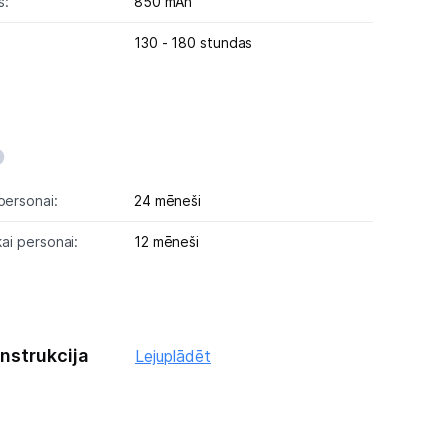
s:
850 mAh
130 - 180 stundas
personai:
24 mēneši
kai personai:
12 mēneši
instrukcija
Lejuplādēt