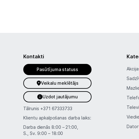
Kontakti
Kate
Akcija
Pasūtījuma statuss
Sadzī
Veikalu meklētājs
Mazli
Uzdot jautājumu
Telef
Telev
Tālrunis
+371 67333733
Viedi
Klientu apkalpošanas darba laiks:
Dator
Darba dienās 8:00 – 21:00,
S., Sv. 9:00 – 18:00