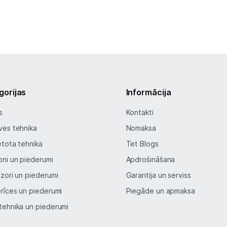
gorijas
Informācija
s
Kontakti
ves tehnika
Nomaksa
etota tehnika
Tet Blogs
oni un piederumi
Apdrošināšana
izori un piederumi
Garantija un serviss
erīces un piederumi
Piegāde un apmaksa
tehnika un piederumi