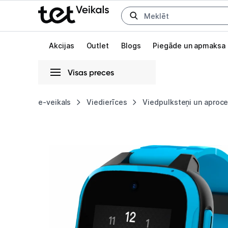
Uz kategorijam
Uz galveno saturu
Akcijas
Outlet
Blogs
Piegāde un apmaksa
Visas preces
Gaišā
Tumšā
Sistēmas
e-veikals
Viedierīces
Viedpulksteņi un aproc
Viedpulkstenis
Animācijas
Xplora
Globāls iestatījums animāciju aktivizēšanai vai deaktivizēšanai visā l
XGO3
Blue