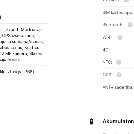
Atpūta
SIM kartes tips:
GPS
d
Bluetooth:
ājs,
Zvanīt,
Ražotāju atjaunota tehnika
Modinātājs,
,
GPS izsekošana,
Wi-Fi:
ojumu sūtīšana/īsziņas,
šības zonas,
Kustību
4G:
Vēlmju saraksts
,
2 MP kamera,
Skolas
iju ikonas
NFC:
Blogs
ļu izturīgs (IP68)
GPS:
Piegāde un apmaksa
ANT+ saderība:
Tehnikas izvešana
Uzņēmumiem
Akumulator