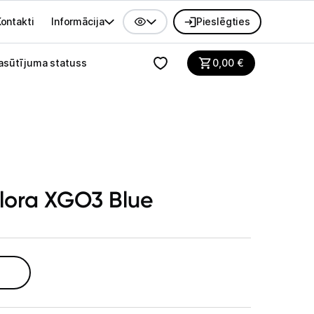
ontakti
Informācija
Pieslēgties
alvenes izvēlne
asūtījuma statuss
0,00
€
plora XGO3 Blue