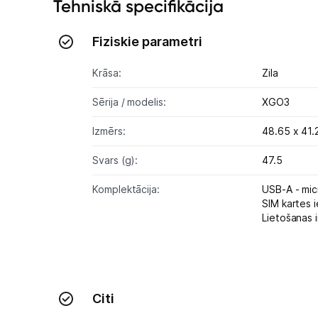
Tehniskā specifikācija
Fiziskie parametri
Krāsa:
Zila
Sērija / modelis:
XGO3
Izmērs:
48.65 x 41.
Svars (g):
47.5
Komplektācija:
USB-A - mic
SIM kartes i
Lietošanas i
Citi