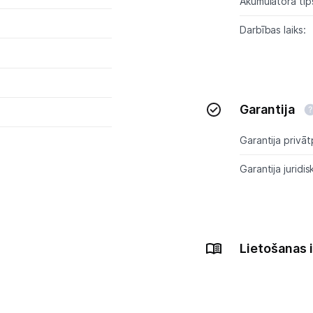
Akumulatora tip
Tet pakalpojumi
Darbības laiks:
Kontakti
Informācija
Garantija
Garantija privāt
Garantija juridis
Lietošanas 