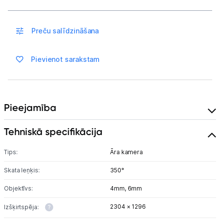
Piegāde un apmaksa
Preču salīdzināšana
Tehnikas izvešana
Pievienot sarakstam
Uzņēmumiem
Tet pakalpojumi
Pieejamība
Kontakti
Tehniskā specifikācija
Tips:
Āra kamera
Informācija
Skata leņķis:
350°
Objektīvs:
4mm,
6mm
2304 × 1296
Izšķirtspēja: