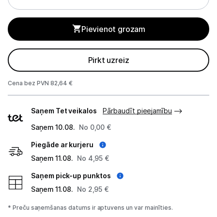
GPS
Elektrostacijas un saules paneļi
Pievienot grozam
Zāles pļāvēji roboti
Pirkt uzreiz
Sadzīves tehnika
Cena bez PVN 82,64 €
Skaistumkopšana
Piegādes
Saņem Tet veikalos
Pārbaudīt pieejamību
veidi
Sports un atpūta
Saņem 10.08.
No 0,00 €
Ražotāju atjaunota tehnika
Piegāde ar kurjeru
Saņem 11.08.
No 4,95 €
Vēlmju saraksts
Saņem pick-up punktos
Saņem 11.08.
No 2,95 €
Blogs
* Preču saņemšanas datums ir aptuvens un var mainīties.