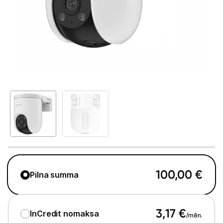
Telefoni, planšetdatori
Viedierīces
Viedpulksteņi un aproces
Droni un piederumi
Izklaide un atpūta
Video
Sporta kameras
Sporta kameru aksesuāri
100,00
€
Pilna summa
Video novērošanas kameras
Videoreģistratori
3,17
€
InCredit nomaksa
/mēn.