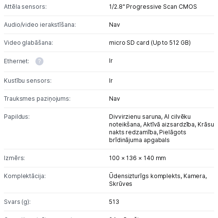
Attēla sensors:
1/2.8" Progressive Scan CMOS
Audio/video ierakstīšana:
Nav
Video glabāšana:
micro SD card (Up to 512 GB)
Ir
Ethernet:
Kustību sensors:
Ir
Trauksmes paziņojums:
Nav
Papildus:
Divvirzienu saruna,
AI cilvēku
noteikšana,
Aktīvā aizsardzība,
Krāsu
nakts redzamība,
Pielāgots
brīdinājuma apgabals
Izmērs:
100 × 136 × 140 mm
Komplektācija:
Ūdensizturīgs komplekts,
Kamera,
Skrūves
Svars (g):
513