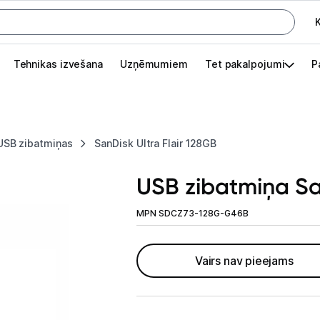
K
G
Tehnikas izvešana
Uzņēmumiem
Tet pakalpojumi
P
Pieslēgties
Pasūtījuma statuss
USB zibatmiņas
SanDisk Ultra Flair 128GB
Akcijas
USB zibatmiņa San
Outlet
apā.
MPN SDCZ73-128G-G46B
Izvēlies kāroto ierīci izdevīgāk!
TV un audio
Vairs nav pieejams
Datortehnika