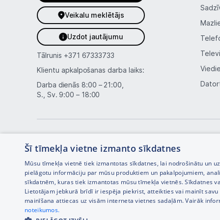
Sadzī
Veikalu meklētājs
Mazli
Uzdot jautājumu
Telef
Telev
Tālrunis
+371 67333733
Viedi
Klientu apkalpošanas darba laiks:
Dator
Darba dienās 8:00 – 21:00,
S., Sv. 9:00 – 18:00
Šī tīmekļa vietne izmanto sīkdatnes
Mūsu tīmekļa vietnē tiek izmantotas sīkdatnes, lai nodrošinātu un u
pielāgotu informāciju par mūsu produktiem un pakalpojumiem, anal
sīkdatnēm, kuras tiek izmantotas mūsu tīmekļa vietnēs. Sīkdatnes va
Interneta veikala izstrāde —
Lietotājam jebkurā brīdī ir iespēja piekrist, atteikties vai mainīt sa
mainīšana attiecas uz visām interneta vietnes sadaļām. Vairāk info
noteikumos.