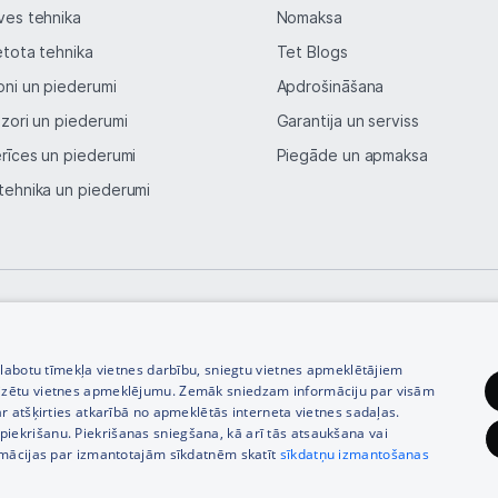
ves tehnika
Nomaksa
Vēlmju saraksts
etota tehnika
Tet Blogs
oni un piederumi
Apdrošināšana
Blogs
izori un piederumi
Garantija un serviss
erīces un piederumi
Piegāde un apmaksa
Piegāde un apmaksa
tehnika un piederumi
Tehnikas izvešana
Uzņēmumiem
© SIA Tet 2026 -
Visas cenas norādītas EUR ar PVN 21%
Tet pakalpojumi
zlabotu tīmekļa vietnes darbību, sniegtu vietnes apmeklētājiem
izētu vietnes apmeklējumu. Zemāk sniedzam informāciju par visām
r atšķirties atkarībā no apmeklētās interneta vietnes sadaļas.
Kontakti
vu piekrišanu. Piekrišanas sniegšana, kā arī tās atsaukšana vai
rmācijas par izmantotajām sīkdatnēm skatīt
sīkdatņu izmantošanas
Informācija