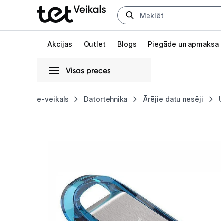
Uz kategorijam
Uz galveno saturu
Akcijas
Outlet
Blogs
Piegāde un apmaksa
Visas preces
Gaišā
Tumšā
Sistēmas
e-veikals
Datortehnika
Ārējie datu nesēji
USB
Animācijas
zibatmiņa
Globāls iestatījums animāciju aktivizēšanai vai deaktivizēšanai visā l
SanDisk
Ultra
Flair
128GB