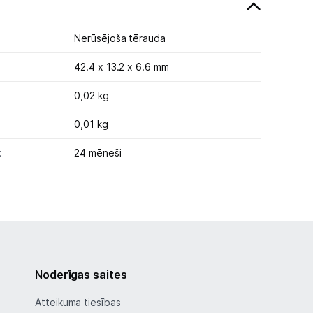
Nerūsējoša tērauda
42.4 x 13.2 x 6.6 mm
0,02 kg
0,01 kg
:
24 mēneši
Noderīgas saites
Atteikuma tiesības