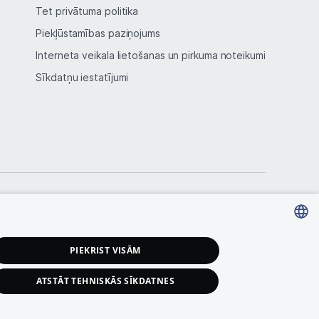
Tet privātuma politika
Piekļūstamības paziņojums
Interneta veikala lietošanas un pirkuma noteikumi
Sīkdatņu iestatījumi
LATVIAN
PIEKRIST VISĀM
RUSSIAN
ATSTĀT TEHNISKĀS SĪKDATNES
ENGLISH