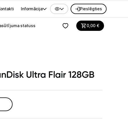
ontakti
Informācija
Pieslēgties
alvenes izvēlne
asūtījuma statuss
0,00
€
Disk Ultra Flair 128GB