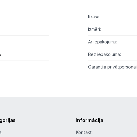
Tīkla iekārtas
Krāsa:
Drukas iekārtas
Izmēri:
Biroja piederumi
Ar iepakojumu:
Telefoni, planšetdatori
A
Bez iepakojuma:
Garantija privātpersonai
Viedierīces
Sadzīves tehnika
Skaistumkopšana
Sports un atpūta
gorijas
Informācija
Ražotāju atjaunota tehnika
s
Kontakti