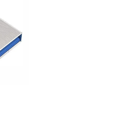
GAMING pasaule >
Portatīvie datori un piederumi
Audio
Stacionārie datori un piederumi
Spēļu konsoles un piederumi
Datu nesēji
Ārējie cietie diski
Atmiņas kartes
Atmiņas karšu lasītāji
USB zibatmiņas
Projektori un ekrāni