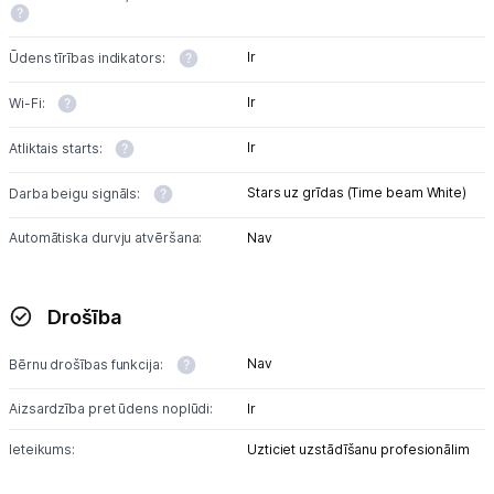
Ir
Ūdens tīrības indikators:
Ir
Wi-Fi:
Ir
Atliktais starts:
Stars uz grīdas (Time beam White)
Darba beigu signāls:
Automātiska durvju atvēršana:
Nav
Drošība
Nav
Bērnu drošības funkcija:
Aizsardzība pret ūdens noplūdi:
Ir
Ieteikums:
Uzticiet uzstādīšanu profesionālim