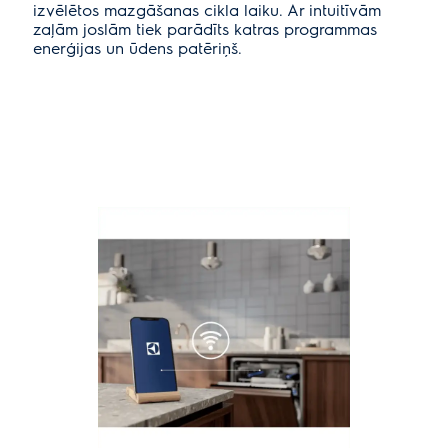
izvēlētos mazgāšanas cikla laiku. Ar intuitīvām
zaļām joslām tiek parādīts katras programmas
enerģijas un ūdens patēriņš.