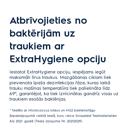
Atbrīvojieties no
baktērijām uz
traukiem ar
ExtraHygiene opciju
Iestatot ExtraHygiene opciju, iespējams iegūt
maksimāli tīrus traukus. Mazgāšanas ciklam tiek
pievienota īpaša dezinfekcijas fāze, kuras laikā
trauku mašīnas temperatūra tiek palielināta līdz
69°, garantējot, ka tiek iznīcinātas gandrīz visas uz
traukiem esošās baktērijas.
* Testēts ar Micrococcus luteus un MS2 bakteriofāgu
ārpakalpojumā veiktā testā, kuru veica Swissatest Testmaterialien
AG 2021. gadā (Testa ziņojuma Nr. 20212029).