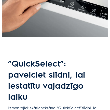
”QuickSelect”:
pavelciet slīdni, lai
iestatītu vajadzīgo
laiku
Izmantojiet skārienekrāna ”QuickSelect”slīdni, lai