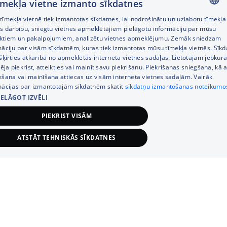
tīmekļa vietne izmanto sīkdatnes
īmekļa vietnē tiek izmantotas sīkdatnes, lai nodrošinātu un uzlabotu tīmekļa
LATVIAN
es darbību, sniegtu vietnes apmeklētājiem pielāgotu informāciju par mūsu
ktiem un pakalpojumiem, analizētu vietnes apmeklējumu. Zemāk sniedzam
USER
RUSSIAN
māciju par visām sīkdatnēm, kuras tiek izmantotas mūsu tīmekļa vietnēs. Sīk
MANUAL_1
šķirties atkarībā no apmeklētās interneta vietnes sadaļas. Lietotājam jebkurā
ENGLISH
pēja piekrist, atteikties vai mainīt savu piekrišanu. Piekrišanas sniegšana, kā a
kšana vai mainīšana attiecas uz visām interneta vietnes sadaļām. Vairāk
mācijas par izmantotajām sīkdatnēm skatīt
sīkdatņu izmantošanas noteikumo
Specifikācijas
IELĀGOT IZVĒLI
PIEKRIST VISĀM
Enerģijas patēriņš / 100
54
ATSTĀT TEHNISKĀS SĪKDATNES
cikli, kWh
A x P x D, mm
818x596x560
TEHNISKĀS/OBLIGĀTĀS
STATISTIKAS
Iebūvēšanas izmēri
818x600x560
MĒRĶA (REKLĀMAS)
FUNKCIONĀLĀS
NEKLASIFICĒT
AxPxD, mm
Vadības paneļa krāsa
melna
Tehniskās/obligātās
Statistikas
Mērķa (reklāmas)
Funkcionālās