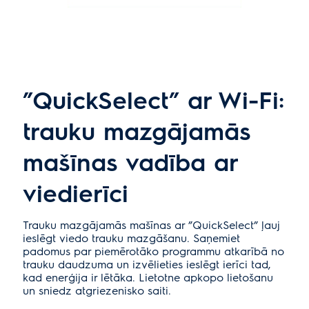
”QuickSelect” ar Wi-Fi:
trauku mazgājamās
mašīnas vadība ar
viedierīci
Trauku mazgājamās mašīnas ar ”QuickSelect” ļauj
ieslēgt viedo trauku mazgāšanu. Saņemiet
padomus par piemērotāko programmu atkarībā no
trauku daudzuma un izvēlieties ieslēgt ierīci tad,
kad enerģija ir lētāka. Lietotne apkopo lietošanu
un sniedz atgriezenisko saiti.