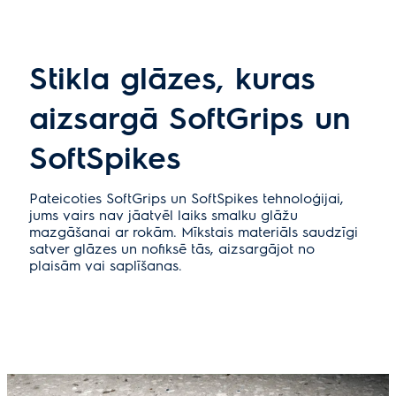
Stikla glāzes, kuras
aizsargā SoftGrips un
SoftSpikes
Pateicoties SoftGrips un SoftSpikes tehnoloģijai,
jums vairs nav jāatvēl laiks smalku glāžu
mazgāšanai ar rokām. Mīkstais materiāls saudzīgi
satver glāzes un nofiksē tās, aizsargājot no
plaisām vai saplīšanas.