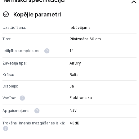
Mikroviļņu krāsnis
Kopējie parametri
Mazā tehnika
Uzstādīšana:
Iebūvējama
Kafijas pagatavošana
Tips:
Pilnizmēra 60 cm
Mazā virtuves tehnika
14
Ietilpība komplektos:
Klimata iekārtas
Žāvētāja tips:
AirDry
Apģērbu kopšana
Krāsa:
Balta
Skaistumkopšana
Displejs:
Jā
Elektroniska
Vadība:
Sports un atpūta
Nav
Apgaismojums:
Ražotāju atjaunota tehnika
Trokšņa līmenis mazgāšanas laikā:
43dB
Vēlmju saraksts