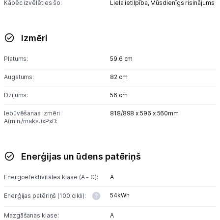
Kāpēc izvēlēties šo:
Liela ietilpība,
Mūsdienīgs risinājums
Blogs
Izmēri
Piegāde un apmaksa
Platums:
59.6 cm
Augstums:
82 cm
Tehnikas izvešana
Dziļums:
56 cm
Uzņēmumiem
Iebūvēšanas izmēri
818/898 x 596 x 560mm
A(min./maks.)xPxD:
Tet pakalpojumi
Enerģijas un ūdens patēriņš
Kontakti
Energoefektivitātes klase (A - G):
A
54kWh
Enerģijas patēriņš (100 cikli):
Informācija
Mazgāšanas klase:
A