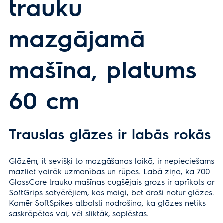
trauku
mazgājamā
mašīna, platums
60 cm
Trauslas glāzes ir labās rokās
Glāzēm, it sevišķi to mazgāšanas laikā, ir nepieciešams
mazliet vairāk uzmanības un rūpes. Labā ziņa, ka 700
GlassCare trauku mašīnas augšējais grozs ir aprīkots ar
SoftGrips satvērējiem, kas maigi, bet droši notur glāzes.
Kamēr SoftSpikes atbalsti nodrošina, ka glāzes netiks
saskrāpētas vai, vēl sliktāk, saplēstas.