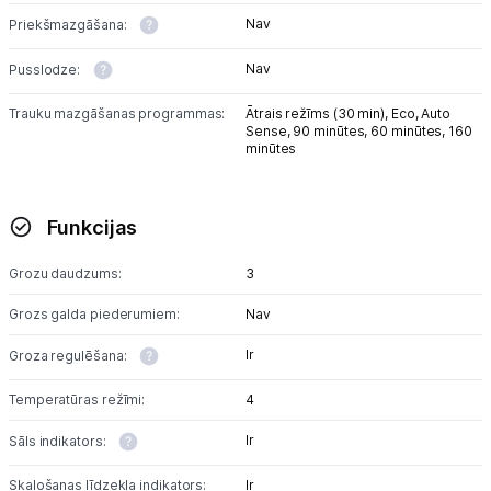
Nav
Priekšmazgāšana:
Nav
Pusslodze:
Trauku mazgāšanas programmas:
Ātrais režīms (30 min),
Eco,
Auto
Sense,
90 minūtes,
60 minūtes,
160
minūtes
Funkcijas
Grozu daudzums:
3
Grozs galda piederumiem:
Nav
Ir
Groza regulēšana:
Temperatūras režīmi:
4
Ir
Sāls indikators:
Skalošanas līdzekļa indikators:
Ir