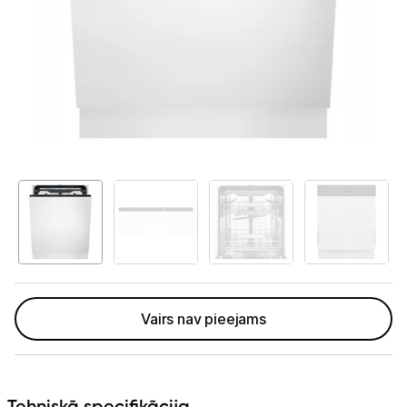
Telefoni, planšetdatori
Viedierīces
Sadzīves tehnika
Lielā tehnika
Iebūvējamā tehnika
Ledusskapji
Trauku mazgājamās mašīnas
Cepeškrāsnis
Vairs nav pieejams
Plīts virsmas
Tvaika nosūcēji
Tehniskā specifikācija