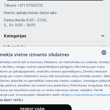
Tālrunis
+371 67333733
Klientu apkalpošanas darba laiks:
Darba dienās 8:00 – 21:00,
S., Sv. 9:00 – 18:00
Kategorijas
Informācija
tīmekļa vietne izmanto sīkdatnes
Noderīgas saites
īmekļa vietnē tiek izmantotas sīkdatnes, lai nodrošinātu un uzlabotu tīmekļa
LATVIAN
es darbību, sniegtu vietnes apmeklētājiem pielāgotu informāciju par mūsu
ktiem un pakalpojumiem, analizētu vietnes apmeklējumu. Zemāk sniedzam
RUSSIAN
māciju par visām sīkdatnēm, kuras tiek izmantotas mūsu tīmekļa vietnēs. Sīk
šķirties atkarībā no apmeklētās interneta vietnes sadaļas. Lietotājam jebkurā
ENGLISH
pēja piekrist, atteikties vai mainīt savu piekrišanu. Piekrišanas sniegšana, kā a
kšana vai mainīšana attiecas uz visām interneta vietnes sadaļām. Vairāk
mācijas par izmantotajām sīkdatnēm skatīt
sīkdatņu izmantošanas noteikumo
IELĀGOT IZVĒLI
© SIA Tet 2026 -
Visas cenas norādītas EUR ar PVN 21%
PIEKRIST VISĀM