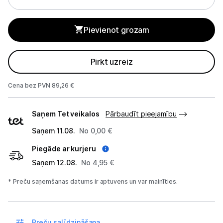
Studijas skaņas aprīkojums
Pievienot grozam
Datortehnika
Pirkt uzreiz
Telefoni, planšetdatori
Cena bez PVN 89,26 €
Viedierīces
Piegādes
Sadzīves tehnika
Saņem Tet veikalos
Pārbaudīt pieejamību
veidi
Saņem 11.08.
No 0,00 €
Skaistumkopšana
Piegāde ar kurjeru
Sports un atpūta
Saņem 12.08.
No 4,95 €
* Preču saņemšanas datums ir aptuvens un var mainīties.
Ražotāju atjaunota tehnika
Vēlmju saraksts
Preču salīdzināšana