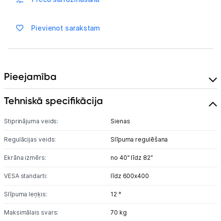
Blogs
Pievienot sarakstam
Piegāde un apmaksa
Pieejamība
Tehnikas izvešana
Tehniskā specifikācija
Uzņēmumiem
Stiprinājuma veids:
Sienas
Regulācijas veids:
Slīpuma regulēšana
Tet pakalpojumi
Ekrāna izmērs:
no 40" līdz 82"
Kontakti
VESA standarti:
līdz 600x400
Slīpuma leņķis:
12 °
Informācija
Maksimālais svars:
70 kg