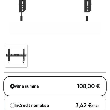
Televizori
Televizoru stiprinājumi
TV rāmji
Kabeļi un vadi
Antenas
Pārsprieguma aizsargi
TV statīvi
Tet Virszemes televīzija
108,00
€
Pilna summa
TV iekārtas
Spēļu konsoles
3,42
€
InCredit nomaksa
/mēn.
Audio