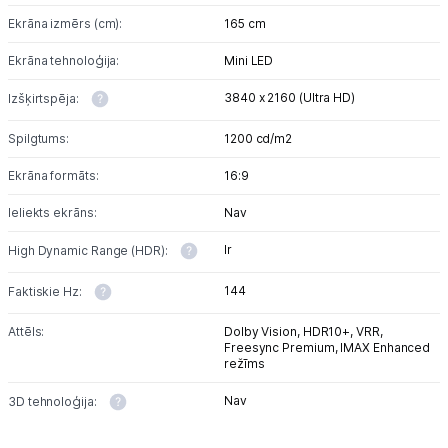
Ekrāna izmērs (cm):
165 cm
Ekrāna tehnoloģija:
Mini LED
3840 x 2160 (Ultra HD)
Izšķirtspēja:
Spilgtums:
1200 cd/m2
Ekrāna formāts:
16:9
Ieliekts ekrāns:
Nav
Ir
High Dynamic Range (HDR):
144
Faktiskie Hz:
Attēls:
Dolby Vision,
HDR10+,
VRR,
Freesync Premium,
IMAX Enhanced
režīms
Nav
3D tehnoloģija: