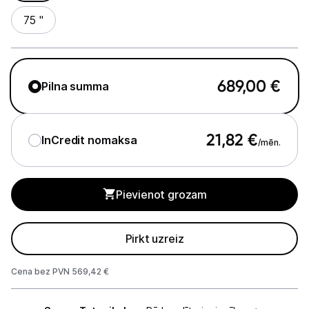
75 "
Studijas skaņas aprīkojums
Datortehnika
689,00
€
Pilna summa
Telefoni, planšetdatori
Viedierīces
21,82
€
InCredit nomaksa
/mēn.
Sadzīves tehnika
Skaistumkopšana
Pievienot grozam
Sports un atpūta
Pirkt uzreiz
Ražotāju atjaunota tehnika
Cena bez PVN 569,42 €
Piegādes
Vēlmju saraksts