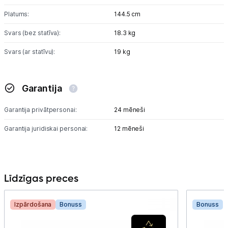
Platums:
144.5 cm
Svars (bez statīva):
18.3 kg
Svars (ar statīvu):
19 kg
Garantija
Garantija privātpersonai:
24 mēneši
Garantija juridiskai personai:
12 mēneši
Līdzīgas preces
Izpārdošana
Bonuss
Bonuss