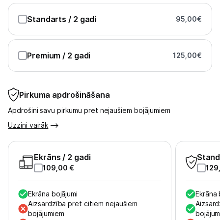
Standarts
/ 2 gadi
95,00
€
Premium
/ 2 gadi
125,00
€
Pirkuma apdrošināšana
Apdrošini savu pirkumu pret nejaušiem bojājumiem
Uzzini vairāk
Ekrāns
/ 2 gadi
Stand
109,00
€
129
Ekrāna bojājumi
Ekrāna 
Aizsardzība pret citiem nejaušiem
Aizsard
bojājumiem
bojāju