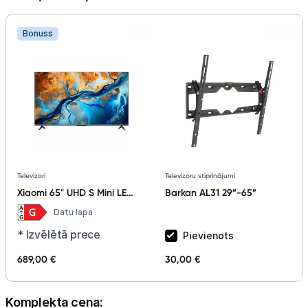
Bonuss
Televizoru stiprinājumi
Televizori
Barkan AL31 29”-65”
Xiaomi 65" UHD S Mini LED
(2025) ELA5674EU
Datu lapa
* Izvēlētā prece
Pievienots
689,00 €
30,00 €
Komplekta cena: