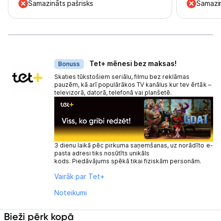
Samazināts pašrisks
Samazin
Dāvanas
Tet+ mēnesi bez maksas!
Bonuss
Skaties tūkstošiem seriālu, filmu bez reklāmas
pauzēm, kā arī populārākos TV kanālus kur tev ērtāk –
televizorā, datorā, telefonā vai planšetē.
3 dienu laikā pēc pirkuma saņemšanas, uz norādīto e-
pasta adresi tiks nosūtīts unikāls
kods. Piedāvājums spēkā tikai fiziskām personām.
Vairāk par Tet+
Noteikumi
Bieži pērk kopā