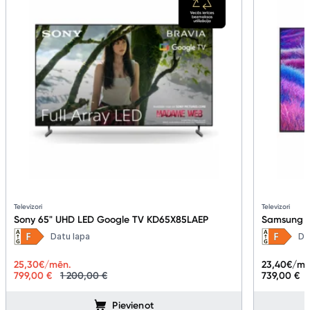
Televizori
Televizori
Sony 65" UHD LED Google TV KD65X85LAEP
Samsung 6
Smart TV 
Datu lapa
Da
25,30
€/mēn.
23,40
€/mē
799,00 €
1 200,00 €
739,00 €
Pievienot