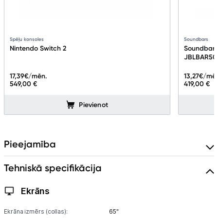
Spēļu konsoles
Soundbars
Nintendo Switch 2
Soundbar 
JBLBAR50
17,39
€/mēn.
13,27
€/mē
549,00 €
419,00 €
Pievienot
Pieejamība
Tehniskā specifikācija
Ekrāns
Ekrāna izmērs (collas):
65"