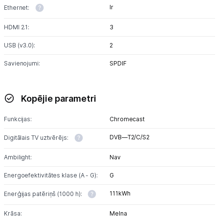
Ir
Ethernet:
HDMI 2.1:
3
USB (v3.0):
2
Savienojumi:
SPDIF
Kopējie parametri
Funkcijas:
Chromecast
DVB—T2/C/S2
Digitālais TV uztvērējs:
Ambilight:
Nav
Energoefektivitātes klase (A - G):
G
111kWh
Enerģijas patēriņš (1000 h):
Krāsa:
Melna