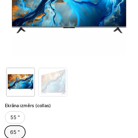
Televizori
Televizoru stiprinājumi
TV rāmji
Kabeļi un vadi
Antenas
Pārsprieguma aizsargi
TV statīvi
Tet Virszemes televīzija
Ekrāna izmērs (collas)
TV iekārtas
Ekrāna izmērs (collas)
55 "
Spēļu konsoles
65 "
Audio