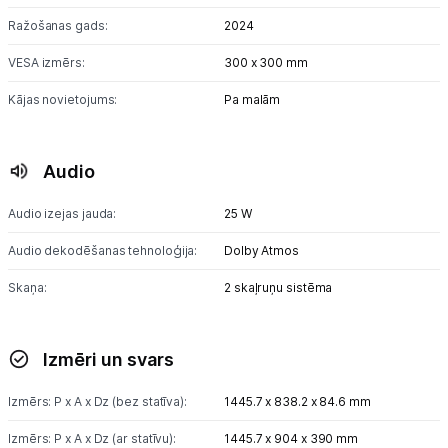
Ražošanas gads:
2024
VESA izmērs:
300 x 300 mm
Kājas novietojums:
Pa malām
Audio
Audio izejas jauda:
25 W
Audio dekodēšanas tehnoloģija:
Dolby Atmos
Skaņa:
2 skaļruņu sistēma
Izmēri un svars
Izmērs: P x A x Dz (bez statīva):
1445.7 x 838.2 x 84.6 mm
Izmērs: P x A x Dz (ar statīvu):
1445.7 x 904 x 390 mm