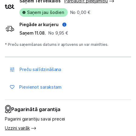
Saņem Tet veikalos
Pārbaudīt pieejamību
veidi
Saņem jau šodien
No 0,00 €
Blogs
Piegāde ar kurjeru
Saņem 11.08.
No 9,95 €
Piegāde un apmaksa
* Preču saņemšanas datums ir aptuvens un var mainīties.
Tehnikas izvešana
Uzņēmumiem
Preču salīdzināšana
Tet pakalpojumi
Pievienot sarakstam
Kontakti
Pagarinātā garantija
Pagarini garantiju savai precei
Informācija
Uzzini vairāk