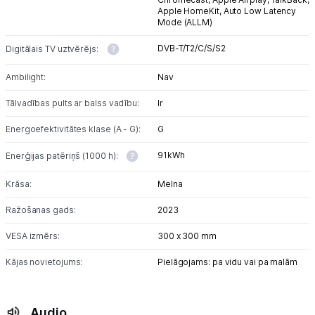
Apple HomeKit,
Auto Low Latency
Mode (ALLM)
DVB-T/T2/C/S/S2
Digitālais TV uztvērējs:
Ambilight:
Nav
Tālvadības pults ar balss vadību:
Ir
Energoefektivitātes klase (A - G):
G
91kWh
Enerģijas patēriņš (1000 h):
Krāsa:
Melna
Ražošanas gads:
2023
VESA izmērs:
300 x 300 mm
Kājas novietojums:
Pielāgojams: pa vidu vai pa malām
Audio