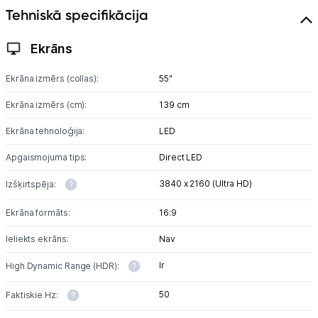
Tehniskā specifikācija
Studijas skaņas aprīkojums
Ekrāns
Datortehnika
Ekrāna izmērs (collas):
55"
Telefoni, planšetdatori
Ekrāna izmērs (cm):
139 cm
Viedierīces
Ekrāna tehnoloģija:
LED
Apgaismojuma tips:
Direct LED
Sadzīves tehnika
3840 x 2160 (Ultra HD)
Izšķirtspēja:
Skaistumkopšana
Ekrāna formāts:
16:9
Sports un atpūta
Ieliekts ekrāns:
Nav
Ražotāju atjaunota tehnika
Ir
High Dynamic Range (HDR):
50
Faktiskie Hz:
Vēlmju saraksts