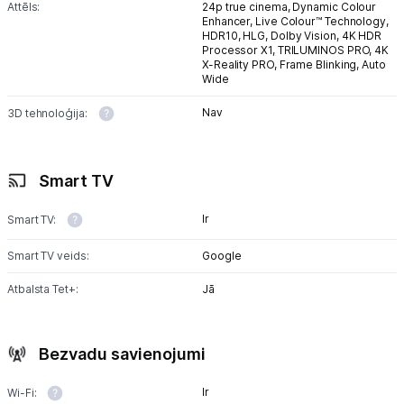
Attēls:
24p true cinema,
Dynamic Colour
Enhancer,
Live Colour™ Technology,
HDR10,
HLG,
Dolby Vision,
4K HDR
Blogs
Processor X1,
TRILUMINOS PRO,
4K
X-Reality PRO,
Frame Blinking,
Auto
Wide
Piegāde un apmaksa
Nav
3D tehnoloģija:
Tehnikas izvešana
Smart TV
Uzņēmumiem
Ir
Smart TV:
Smart TV veids:
Google
Tet pakalpojumi
Atbalsta Tet+:
Jā
Kontakti
Bezvadu savienojumi
Informācija
Ir
Wi-Fi: