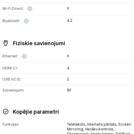
Ir
Wi-Fi Direct:
4.2
Bluetooth:
Fiziskie savienojumi
Ir
Ethernet:
HDMI 2.1:
4
USB (v2.0):
2
Savienojumi:
RF
Kopējie parametri
Funkcijas:
Teleteksts,
Interneta pārlūks,
Screen
Mirroring,
Vecāku kontrole,
Chromecast,
Apple Airplay,
TalkBack,