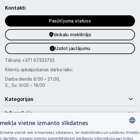
Kontakti
Pasūtījuma statuss
Veikalu meklētājs
Uzdot jautājumu
Tālrunis
+371 67333733
Klientu apkalpošanas darba laiks:
Darba dienās 8:00 – 21:00,
S., Sv. 9:00 – 18:00
Kategorijas
Informācija
tīmekļa vietne izmanto sīkdatnes
Noderīgas saites
īmekļa vietnē tiek izmantotas sīkdatnes, lai nodrošinātu un uzlabotu tīmekļa
LATVIAN
es darbību, sniegtu vietnes apmeklētājiem pielāgotu informāciju par mūsu