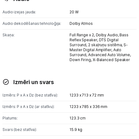
Audio izejas jauda:
20 W
Audio dekodēšanas tehnoloģija:
Dolby Atmos
Skaņa:
Full Range x 2,
Dolby Audio,
Bass
Reflex Speaker,
DTS Digital
Surround,
2 skaļruņu sistēma,
S-
Master Digital Amplifier,
Auto
Surround,
Advanced Auto Volume,
Down Firing,
X-Balanced Speaker
Izmēri un svars
Izmērs: P x A x Dz (bez statīva):
1233 x 713 x 72 mm
Izmērs: P x A x Dz (ar statīvu):
1233 x 785 x 336 mm
Platums:
123.3 cm
Svars (bez statīva):
15.9 kg