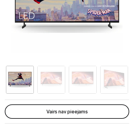
Televizori
Televizoru stiprinājumi
TV rāmji
Kabeļi un vadi
Antenas
Pārsprieguma aizsargi
TV statīvi
Tet Virszemes televīzija
TV iekārtas
Vairs nav pieejams
Spēļu konsoles
Audio