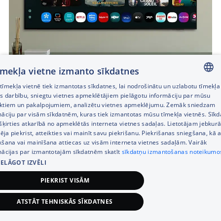
tīmekļa vietne izmanto sīkdatnes
īmekļa vietnē tiek izmantotas sīkdatnes, lai nodrošinātu un uzlabotu tīmekļa
LATVIAN
es darbību, sniegtu vietnes apmeklētājiem pielāgotu informāciju par mūsu
ktiem un pakalpojumiem, analizētu vietnes apmeklējumu. Zemāk sniedzam
RUSSIAN
māciju par visām sīkdatnēm, kuras tiek izmantotas mūsu tīmekļa vietnēs. Sīk
Izbaudi jaunas TV iespējas 7 gadus
šķirties atkarībā no apmeklētās interneta vietnes sadaļas. Lietotājam jebkurā
ENGLISH
bez maksas
pēja piekrist, atteikties vai mainīt savu piekrišanu. Piekrišanas sniegšana, kā a
kšana vai mainīšana attiecas uz visām interneta vietnes sadaļām. Vairāk
mācijas par izmantotajām sīkdatnēm skatīt
sīkdatņu izmantošanas noteikumo
IELĀGOT IZVĒLI
PIEKRIST VISĀM
ATSTĀT TEHNISKĀS SĪKDATNES