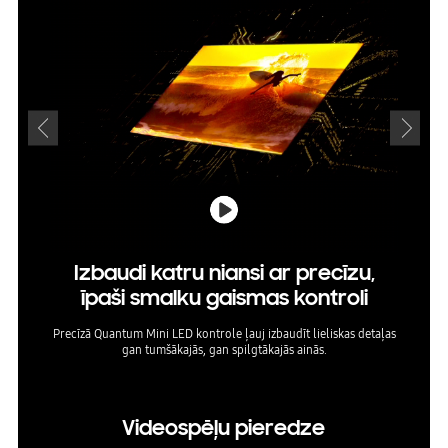
Izbaudi katru niansi ar precīzu,
īpaši smalku gaismas kontroli
Precīzā Quantum Mini LED kontrole ļauj izbaudīt lieliskas detaļas
AI at
gan tumšākajās, gan spilgtākajās ainās.
s
Videospēļu pieredze