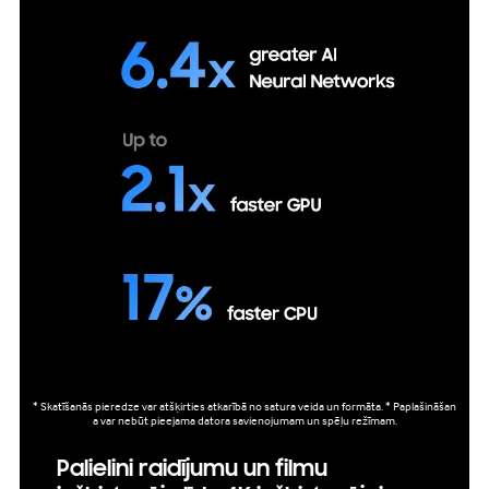
* Skatīšanās pieredze var atšķirties atkarībā no satura veida un formāta. * Paplašināšan
a var nebūt pieejama datora savienojumam un spēļu režīmam.
Palielini raidījumu un filmu