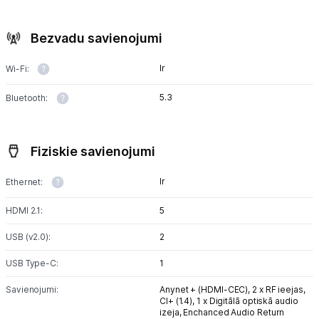
Bezvadu savienojumi
Ir
Wi-Fi:
5.3
Bluetooth:
Fiziskie savienojumi
Ir
Ethernet:
HDMI 2.1:
5
USB (v2.0):
2
USB Type-C:
1
Savienojumi:
Anynet + (HDMI-CEC),
2 x RF ieejas,
CI+ (1.4),
1 x Digitālā optiskā audio
izeja,
Enchanced Audio Return