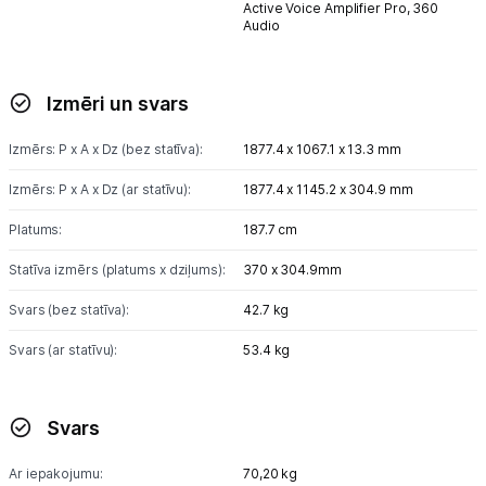
Active Voice Amplifier Pro,
360
Audio
Izmēri un svars
Izmērs: P x A x Dz (bez statīva):
1877.4 x 1067.1 x 13.3 mm
Izmērs: P x A x Dz (ar statīvu):
1877.4 x 1145.2 x 304.9 mm
Platums:
187.7 cm
Statīva izmērs (platums x dziļums):
370 x 304.9mm
Svars (bez statīva):
42.7 kg
Svars (ar statīvu):
53.4 kg
Svars
Ar iepakojumu:
70,20 kg