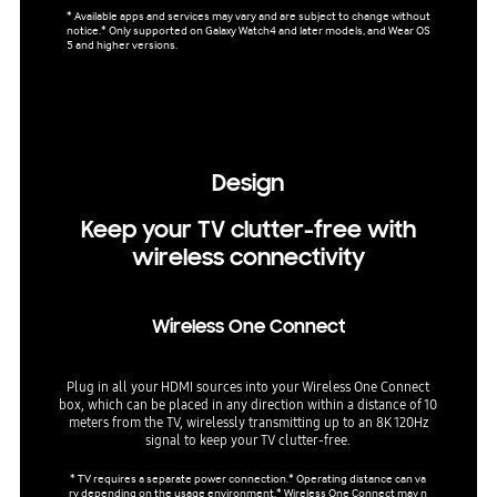
* Available apps and services may vary and are subject to change without
notice.* Only supported on Galaxy Watch4 and later models, and Wear OS
* Energy
5 and higher versions.
and typ
gy Mode
nergy M
e.* AI 
based o
eing di
Design
Keep your TV clutter-free with
wireless connectivity
Wireless One Connect
Plug in all your HDMI sources into your Wireless One Connect
box, which can be placed in any direction within a distance of 10
meters from the TV, wirelessly transmitting up to an 8K 120Hz
signal to keep your TV clutter-free.
* TV requires a separate power connection.* Operating distance can va
ry depending on the usage environment.* Wireless One Connect may n