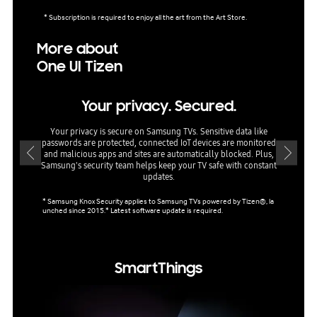
* Subscription is required to enjoy all the art from the Art Store.
More about
One UI Tizen
Your privacy. Secured.
El
Your privacy is secure on Samsung TVs. Sensitive data like
passwords are protected, connected IoT devices are monitored
Find app
and malicious apps and sites are automatically blocked. Plus,
Daily+
Samsung's security team helps keep your TV safe with constant
updates.
* Samsun
* Samsung Knox Security applies to Samsung TVs powered by Tizen®, la
e for a
unched since 2015.* Latest software update is required.
SmartThings