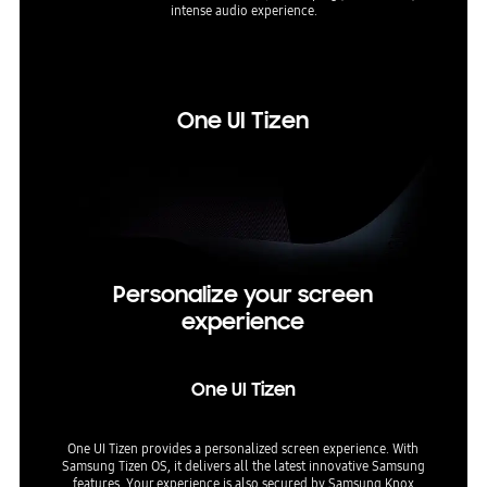
intense audio experience.
* Check
ns.* So
ay vary
One UI Tizen
Personalize your screen
experience
One UI Tizen
One UI Tizen provides a personalized screen experience. With
Samsung Tizen OS, it delivers all the latest innovative Samsung
features. Your experience is also secured by Samsung Knox