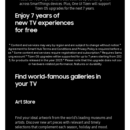
across SmartThings devices. Plus, One UI Tizen will support
Tizen OS upgrades for the next 7 years.
Enjoy 7 years of
new TV experiences
for free
* Content and services may vary by region and are subject to change without notice.*
Agreement to Smart Hub Terms and Conditions and Privacy Policy is required before u
se.* Some content and services require registration and subscription.* Requires Sams
ung account.* Tizen OS upgrades will be supported for up to 7 years starting from 202
5, for products released in the year 2025.* Please note that the upgrade does not cov
er hardware-related performance, features or durability.
Find world-famous galleries in
your TV
Art Store
Find your ideal artwork from the world’s leading museums and
artists. Discover new art pieces with relevant and timely
selections that complement each season, holiday and mood.