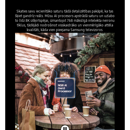
Skaties savu iecienītāko saturu tādā detalizētības pakāpē, ka tas
šķiet gandrīz reāls. Mūsu AI procesors apstrādā saturu un uzlabo
to līdz 8K izšķirtspējai, izmantojot 768 mākslīgā intelekta neironu
tīklus, tādējādi nodrošinot visskaidrāko un vienmērīgāko attēla
kvalitāti, kāda vien pieejama Samsung televizoros.