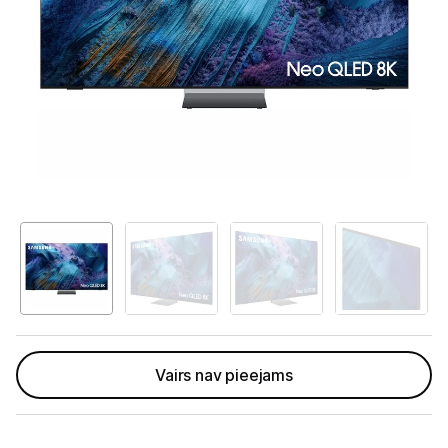
Televizori
Televizoru stiprinājumi
TV rāmji
Kabeļi un vadi
Antenas
Pārsprieguma aizsargi
TV statīvi
Tet Virszemes televīzija
TV iekārtas
Vairs nav pieejams
Spēļu konsoles
Audio