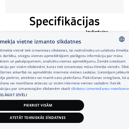
Specifikācijas
Izvērst visu
tīmekļa vietne izmanto sīkdatnes
īmekļa vietnē tiek izmantotas sīkdatnes, lai nodrošinātu un uzlabotu tīmekļa
Ekrāna izmērs
Izstrādājuma veids
LATVIAN
es darbību, sniegtu vietnes apmeklētājiem pielāgotu informāciju par mūsu
ktiem un pakalpojumiem, analizētu vietnes apmeklējumu. Zemāk sniedzam
RUSSIAN
85"
NeoQLED
māciju par visām sīkdatnēm, kuras tiek izmantotas mūsu tīmekļa vietnēs. Sīk
šķirties atkarībā no apmeklētās interneta vietnes sadaļas. Lietotājam jebkurā
ENGLISH
Izšķirtspēja
Refresh Rate
pēja piekrist, atteikties vai mainīt savu piekrišanu. Piekrišanas sniegšana, kā a
kšana vai mainīšana attiecas uz visām interneta vietnes sadaļām. Vairāk
8K (7,680 x 4,320)
100Hz(Up to 4K
mācijas par izmantotajām sīkdatnēm skatīt
sīkdatņu izmantošanas noteikumo
240Hz)
IELĀGOT IZVĒLI
PIEKRIST VISĀM
Izstrādājuma veids
ATSTĀT TEHNISKĀS SĪKDATNES