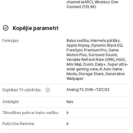
channel (eARC),
Wireless One
Connect (Y25 8K)
Kopējie parametri
Funkcijas:
Balss vadība,
Interneta pārlūks,
Apple Airplay,
Dynamic Black EQ,
FreeSync Premium Pro,
Game
Motion Plus,
Surround Sound,
Variable Refresh Rate (VRR),
HGiG,
Mini Map Zoom,
Daily+,
Super ultra-
wide gaming view,
AI Auto Game
Mode,
Storage Share,
Generative
Wallpaper
Analog TV,
DVB—T2/C/S2
Digitālais TV uztvērējs:
Ambilight:
Nav
Tālvadības pults ar balss vadību:
Ir
Pults One Remote:
Ir