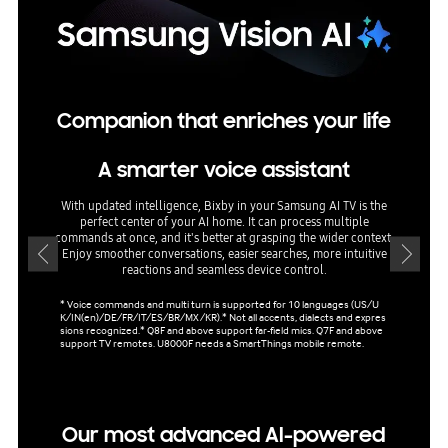
Companion that enriches your life
A smarter voice assistant
Sett
With updated intelligence, Bixby in your Samsung AI TV is the
perfect center of your AI home. It can process multiple
AI Mod
commands at once, and it's better at grasping the wider context.
and soun
Enjoy smoother conversations, easier searches, more intuitive
y
reactions and seamless device control.
* Voice commands and multi turn is supported for 10 languages (US/U
K/IN(en)/DE/FR/IT/ES/BR/MX/KR).* Not all accents, dialects and expres
sions recognized.* Q8F and above support far-field mics. Q7F and above
support TV remotes. U8000F needs a SmartThings mobile remote.
Our most advanced AI-powered