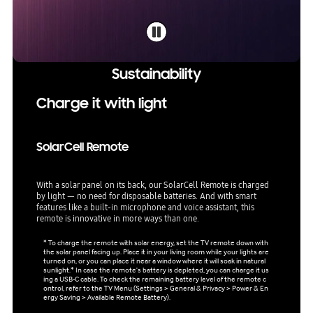
Sustainability
Charge it with light
SolarCell Remote
With a solar panel on its back, our SolarCell Remote is charged
by light — no need for disposable batteries. And with smart
features like a built-in microphone and voice assistant, this
remote is innovative in more ways than one.
* To charge the remote with solar energy, set the TV remote down with
the solar panel facing up. Place it in your living room while your lights are
turned on, or you can place it near a window where it will soak in natural
sunlight.* In case the remote's battery is depleted, you can charge it us
ing a USB-C cable. To check the remaining battery level of the remote c
ontrol, refer to the TV Menu (Settings > General & Privacy > Power & En
ergy Saving > Available Remote Battery).