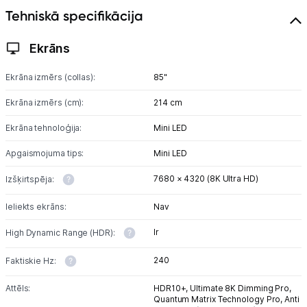
Tehniskā specifikācija
Studijas skaņas aprīkojums
Ekrāns
Datortehnika
Ekrāna izmērs (collas):
85"
Telefoni, planšetdatori
Ekrāna izmērs (cm):
214 cm
Viedierīces
Ekrāna tehnoloģija:
Mini LED
Apgaismojuma tips:
Mini LED
Sadzīves tehnika
7680 × 4320 (8K Ultra HD)
Izšķirtspēja:
Skaistumkopšana
Ieliekts ekrāns:
Nav
Sports un atpūta
Ir
High Dynamic Range (HDR):
Ražotāju atjaunota tehnika
240
Faktiskie Hz:
Attēls:
HDR10+,
Ultimate 8K Dimming Pro,
Quantum Matrix Technology Pro,
Anti
Vēlmju saraksts