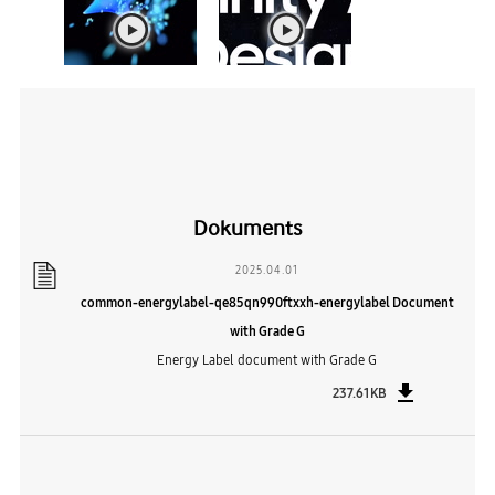
Dokuments
2025.04.01
common-energylabel-qe85qn990ftxxh-energylabel Document
with Grade G
Energy Label document with Grade G
237.61KB