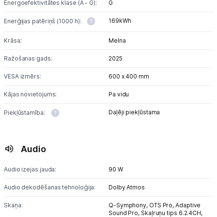
Energoefektivitātes klase (A - G):
G
169kWh
Enerģijas patēriņš (1000 h):
Krāsa:
Melna
Ražošanas gads:
2025
VESA izmērs:
600 x 400 mm
Kājas novietojums:
Pa vidu
Daļēji piekļūstama
Piekļūstamība:
Audio
Audio izejas jauda:
90 W
Audio dekodēšanas tehnoloģija:
Dolby Atmos
Skaņa:
Q-Symphony,
OTS Pro,
Adaptive
Sound Pro,
Skaļruņu tips 6.2.4CH,