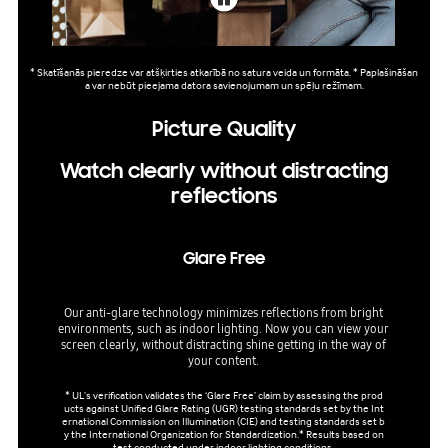
* Skatīšanās pieredze var atšķirties atkarībā no satura veida un formāta. * Paplašināšan
a var nebūt pieejama datora savienojumam un spēļu režīmam.
Picture Quality
Watch clearly without distracting
reflections
Glare Free
Our anti-glare technology minimizes reflections from bright
environments, such as indoor lighting. Now you can view your
screen clearly, without distracting shine getting in the way of
your content.
* UL’s verification validates the ‘Glare Free’ claim by assessing the prod
ucts against Unified Glare Rating (UGR) testing standards set by the Int
ernational Commission on Illumination (CIE) and testing standards set b
y the International Organization for Standardization.* Results based on
test conducted under indoor lighting conditions.