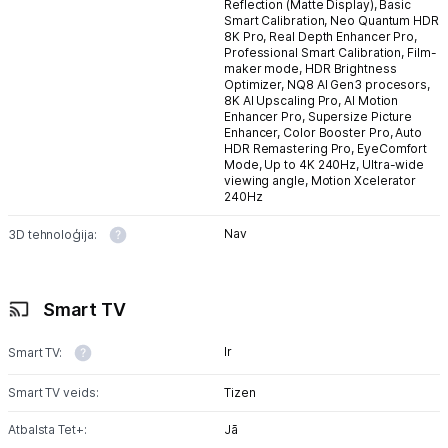
Reflection (Matte Display),
Basic
Smart Calibration,
Neo Quantum HDR
8K Pro,
Real Depth Enhancer Pro,
Blogs
Professional Smart Calibration,
Film-
maker mode,
HDR Brightness
Optimizer,
NQ8 AI Gen3 procesors,
8K AI Upscaling Pro,
AI Motion
Piegāde un apmaksa
Enhancer Pro,
Supersize Picture
Enhancer,
Color Booster Pro,
Auto
HDR Remastering Pro,
EyeComfort
Mode,
Up to 4K 240Hz,
Ultra-wide
Tehnikas izvešana
viewing angle,
Motion Xcelerator
240Hz
Uzņēmumiem
Nav
3D tehnoloģija:
Tet pakalpojumi
Smart TV
Kontakti
Ir
Smart TV:
Smart TV veids:
Tizen
Informācija
Atbalsta Tet+:
Jā