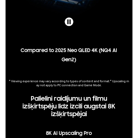
Compared to 2025 Neo QLED 4K (NQ4 AI
Gen2)
* Viewing experience may vary according to types of content and format.* Upscaling m
ay not apply to PC connection and Game Mode.
Palielini raidījumu un filmu
izšķirtspēju līdz izcili augstai 8K
izšķirtspējai
8K AI Upscaling Pro