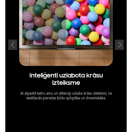
Inteliģenti uzlabota krāsu
izteiksme
AI atpazīst katru ainu un attiecīgi uzlabo krāsu izteiksmi, lai
Izbaud
skatīšanās pieredze kļūtu spilgtāka un dinamiskāka.
ekrā
* Reālis
a pamat
ekodēša
u uztur
du ierīc