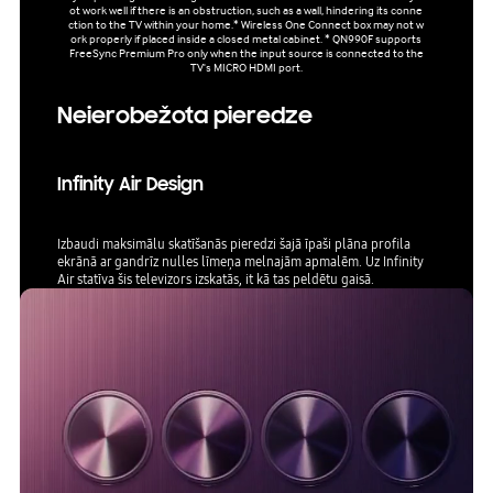
ot work well if there is an obstruction, such as a wall, hindering its conne
ction to the TV within your home.* Wireless One Connect box may not w
ork properly if placed inside a closed metal cabinet. * QN990F supports
FreeSync Premium Pro only when the input source is connected to the
TV's MICRO HDMI port.
Neierobežota pieredze
Infinity Air Design
Izbaudi maksimālu skatīšanās pieredzi šajā īpaši plāna profila
ekrānā ar gandrīz nulles līmeņa melnajām apmalēm. Uz Infinity
Air statīva šis televizors izskatās, it kā tas peldētu gaisā.