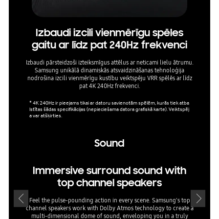
Izbaudi izcili vienmērīgu spēles
Nev
gaitu ar līdz pat 240Hz frekvenci
Tavs 
iestatī
Izbaudi pārsteidzoši izteiksmīgus attēlus ar neticami lielu ātrumu.
Samsung unikālā dinamiskās atsvaidzināšanas tehnoloģija
nodrošina izcili vienmērīgu kustību veiktspēju VRR spēlēs ar līdz
* AI Au
pat 4K 240Hz frekvenci.
* 4K 240Hz ir pieejams tikai ar datoru savienotām spēlēm, kurās tiek atba
lstītas šādas specifikācijas (nepieciešama datora grafiskā karte). Veiktspēj
a var atšķirties.
Sound
Immersive surround sound with
TV 
top channel speakers
Feel the pulse-pounding action in every scene. Samsung's top
Surround
channel speakers work with Dolby Atmos technology to create a
t
multi-dimensional dome of sound, enveloping you in a truly
simulta