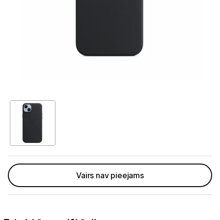
Telefoni, planšetdatori
Telefoni un aksesuāri
Mobilie telefoni un viedtālruņi
Telefona vāciņi un maciņi
Aizsargstikli
Atmiņas kartes
Akumulatori (Power bank)
Auto telefona turētāji
Vairs nav pieejams
Lādētāji, kabeļi un adapteri
Brīvroku austiņas