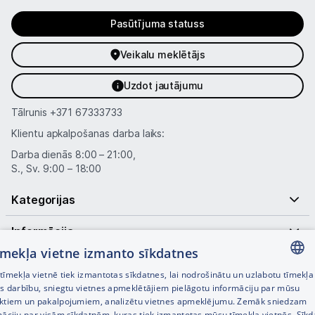
Blogs
Pasūtījuma statuss
Piegāde un apmaksa
Veikalu meklētājs
Uzdot jautājumu
Tehnikas izvešana
Tālrunis
+371 67333733
Uzņēmumiem
Klientu apkalpošanas darba laiks:
Darba dienās 8:00 – 21:00,
S., Sv. 9:00 – 18:00
Tet pakalpojumi
Kategorijas
Kontakti
Informācija
tīmekļa vietne izmanto sīkdatnes
Informācija
Noderīgas saites
īmekļa vietnē tiek izmantotas sīkdatnes, lai nodrošinātu un uzlabotu tīmekļa
LATVIAN
es darbību, sniegtu vietnes apmeklētājiem pielāgotu informāciju par mūsu
ktiem un pakalpojumiem, analizētu vietnes apmeklējumu. Zemāk sniedzam
RUSSIAN
māciju par visām sīkdatnēm, kuras tiek izmantotas mūsu tīmekļa vietnēs. Sīk