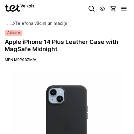
Uz kategorijam
Uz galveno saturu
Telefona vāciņi un maciņi
Pieslēgties
Apple
Atlaide
iPhone
Apple iPhone 14 Plus Leather Case with
Pasūtījuma statuss
14
MagSafe Midnight
Plus
Gaišā
Tumšā
Sistēmas
Leather
MPN MPP93ZM/A
Akcijas
Case
with
Animācijas
Outlet
MagSafe
Globāls iestatījums animāciju aktivizēšanai vai deaktivizēšanai visā
Midnight
lapā.
Izvēlies kāroto ierīci izdevīgāk!
TV un audio
Datortehnika