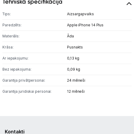
Tehniskā specifikācija
Planšetdatori un aksesuāri
Piederumi
Tips:
Aizsargapvalks
Paredzēts:
Apple iPhone 14 Plus
Stacionārie un bezvadu telefoni
Materiāls:
Āda
Viedierīces
Krāsa:
Pusnakts
Sadzīves tehnika
Ar iepakojumu:
0,13 kg
Skaistumkopšana
Bez iepakojuma:
0,09 kg
Garantija privātpersonai:
24 mēneši
Sports un atpūta
Garantija juridiskai personai:
12 mēneši
Ražotāju atjaunota tehnika
Vēlmju saraksts
Kontakti