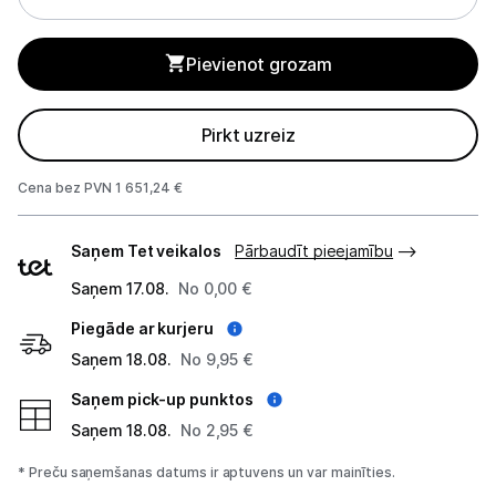
Monitoru stiprinājumi
Pievienot grozam
Spēļu konsoles un piederumi
Pirkt uzreiz
Datu nesēji
Cena bez PVN 1 651,24 €
Projektori un ekrāni
Piegādes
Tīkla iekārtas
Saņem Tet veikalos
Pārbaudīt pieejamību
veidi
Saņem 17.08.
No 0,00 €
Drukas iekārtas
Piegāde ar kurjeru
Biroja piederumi
Saņem 18.08.
No 9,95 €
Telefoni, planšetdatori
Saņem pick-up punktos
Saņem 18.08.
No 2,95 €
Viedierīces
* Preču saņemšanas datums ir aptuvens un var mainīties.