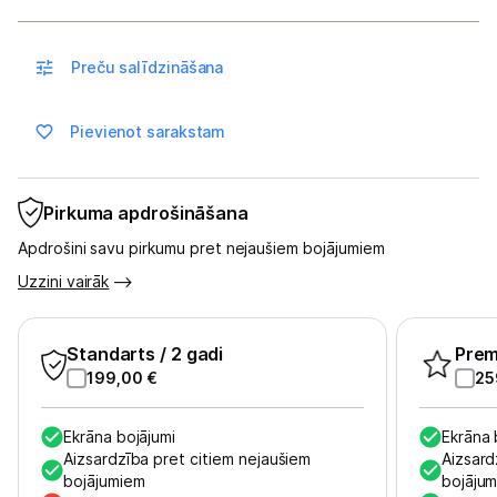
Sadzīves tehnika
Skaistumkopšana
Preču salīdzināšana
Sports un atpūta
Pievienot sarakstam
Ražotāju atjaunota tehnika
Pirkuma apdrošināšana
Vēlmju saraksts
Apdrošini savu pirkumu pret nejaušiem bojājumiem
Uzzini vairāk
Blogs
Standarts
/ 2 gadi
Pre
Piegāde un apmaksa
199,00
€
25
Tehnikas izvešana
Ekrāna bojājumi
Ekrāna 
Aizsardzība pret citiem nejaušiem
Aizsard
bojājumiem
bojāju