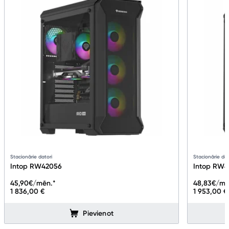
Stacionārie datori
Stacionārie dat
Intop RW42056
Intop RW
45,90
€/mēn.*
48,83
€/mē
1 836,00 €
1 953,00 €
Pievienot