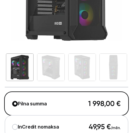
GAMING pasaule >
Portatīvie datori un piederumi
Audio
Stacionārie datori un piederumi
Stacionārie datori
Monitori
Peles
Klaviatūras
1 998,00
€
Pilna summa
Web kameras
Gaming krēsli un galdi
49,95
€
InCredit nomaksa
/mēn.
Paliktņi pelēm