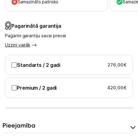
Uzņēmumiem
Samazināts pašrisks
Samazin
Tet pakalpojumi
Pagarinātā garantija
Pagarini garantiju savai precei
Kontakti
Uzzini vairāk
Informācija
Standarts
/ 2 gadi
276,00
€
Premium
/ 2 gadi
420,00
€
Pieejamība