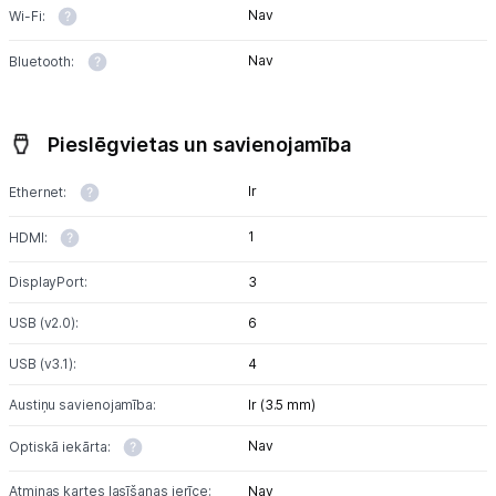
Nav
Wi-Fi:
Nav
Bluetooth:
Pieslēgvietas un savienojamība
Ir
Ethernet:
1
HDMI:
DisplayPort:
3
USB (v2.0):
6
USB (v3.1):
4
Austiņu savienojamība:
Ir (3.5 mm)
Nav
Optiskā iekārta:
Atmiņas kartes lasīšanas ierīce:
Nav