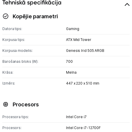
Tehniskā specifikācija
Kopējie parametri
Datora tips:
Gaming
Korpusa tips:
ATX Mid Tower
Korpusa modelis:
Genesis Irid 505 ARGB
Barošanas bloks (W):
700
Krāsa:
Melna
Izmērs:
447 x 220 x 510 mm
Procesors
Procesora tips:
Intel Core i7
Procesors:
Intel Core i7-12700F