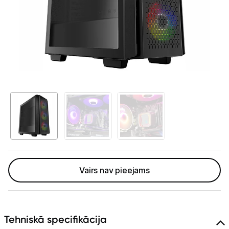
GAMING pasaule >
Portatīvie datori un piederumi
Audio
Stacionārie datori un piederumi
Stacionārie datori
Monitori
Peles
Klaviatūras
Vairs nav pieejams
Web kameras
Gaming krēsli un galdi
Tehniskā specifikācija
Paliktņi pelēm