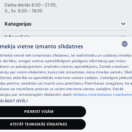
Darba dienās 8:00 – 21:00,
S., Sv. 9:00 – 18:00
Kategorijas
Informācija
tīmekļa vietne izmanto sīkdatnes
Noderīgas saites
īmekļa vietnē tiek izmantotas sīkdatnes, lai nodrošinātu un uzlabotu tīmekļa
LATVIAN
es darbību, sniegtu vietnes apmeklētājiem pielāgotu informāciju par mūsu
ktiem un pakalpojumiem, analizētu vietnes apmeklējumu. Zemāk sniedzam
RUSSIAN
māciju par visām sīkdatnēm, kuras tiek izmantotas mūsu tīmekļa vietnēs. Sīk
šķirties atkarībā no apmeklētās interneta vietnes sadaļas. Lietotājam jebkurā
ENGLISH
pēja piekrist, atteikties vai mainīt savu piekrišanu. Piekrišanas sniegšana, kā a
kšana vai mainīšana attiecas uz visām interneta vietnes sadaļām. Vairāk
mācijas par izmantotajām sīkdatnēm skatīt
sīkdatņu izmantošanas noteikumo
IELĀGOT IZVĒLI
© SIA Tet 2026 -
Visas cenas norādītas EUR ar PVN 21%
PIEKRIST VISĀM
Interneta veikala izstrāde —
ATSTĀT TEHNISKĀS SĪKDATNES