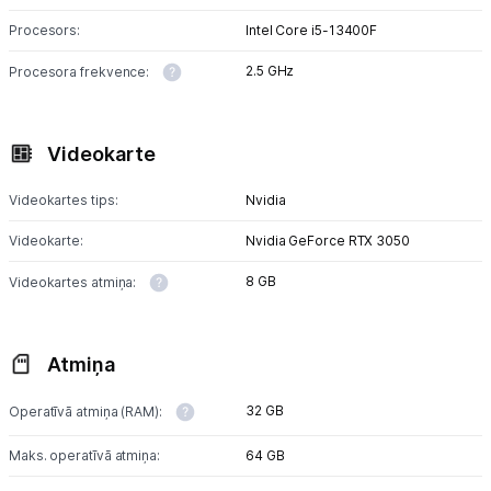
Sadzīves tehnika
Procesors:
Intel Core i5-13400F
Skaistumkopšana
2.5 GHz
Procesora frekvence:
Sports un atpūta
Videokarte
Ražotāju atjaunota tehnika
Videokartes tips:
Nvidia
Vēlmju saraksts
Videokarte:
Nvidia GeForce RTX 3050
8 GB
Videokartes atmiņa:
Blogs
Atmiņa
Piegāde un apmaksa
32 GB
Operatīvā atmiņa (RAM):
Tehnikas izvešana
Maks. operatīvā atmiņa:
64 GB