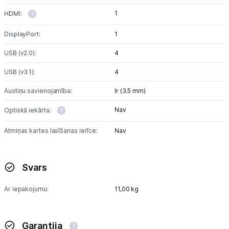
1
HDMI:
DisplayPort:
1
USB (v2.0):
4
USB (v3.1):
4
Austiņu savienojamība:
Ir (3.5 mm)
Nav
Optiskā iekārta:
Atmiņas kartes lasīšanas ierīce:
Nav
Svars
Ar iepakojumu:
11,00 kg
Garantija