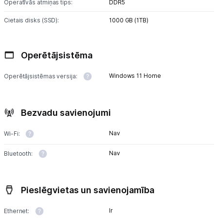
Uzņēmumiem
Operatīvās atmiņas tips:
DDR5
Cietais disks (SSD):
1000 GB (1TB)
Tet pakalpojumi
Operētājsistēma
Kontakti
Windows 11 Home
Operētājsistēmas versija:
Informācija
Bezvadu savienojumi
Nav
Wi-Fi:
Nav
Bluetooth:
Pieslēgvietas un savienojamība
Ir
Ethernet: