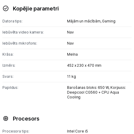
Kopējie parametri
Monitoru stiprinājumi
Datora tips:
Mājām un mācībām,
Gaming
Spēļu konsoles un piederumi
Iebūvēta video kamera:
Nav
Datu nesēji
Iebūvēts mikrofons:
Nav
Projektori un ekrāni
Krāsa:
Melna
Tīkla iekārtas
Izmērs:
452 x 230 x 470 mm
Svars:
11 kg
Drukas iekārtas
Papildus:
Barošanas bloks: 650 W, Korpuss:
Biroja piederumi
Deepcool CG560 + CPU Aqua
Cooling
Telefoni, planšetdatori
Procesors
Viedierīces
Procesora tips:
Intel Core i5