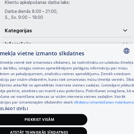
Klientu apkalpošanas darba laiks:
Darba dienās 8:00 – 21:00,
S., Sv. 9:00 – 18:00
Kategorijas
Informācija
tīmekļa vietne izmanto sīkdatnes
Noderīgas saites
īmekļa vietnē tiek izmantotas sīkdatnes, lai nodrošinātu un uzlabotu tīmekļa
LATVIAN
es darbību, sniegtu vietnes apmeklētājiem pielāgotu informāciju par mūsu
ktiem un pakalpojumiem, analizētu vietnes apmeklējumu. Zemāk sniedzam
RUSSIAN
māciju par visām sīkdatnēm, kuras tiek izmantotas mūsu tīmekļa vietnēs. Sīk
šķirties atkarībā no apmeklētās interneta vietnes sadaļas. Lietotājam jebkurā
ENGLISH
pēja piekrist, atteikties vai mainīt savu piekrišanu. Piekrišanas sniegšana, kā a
kšana vai mainīšana attiecas uz visām interneta vietnes sadaļām. Vairāk
mācijas par izmantotajām sīkdatnēm skatīt
sīkdatņu izmantošanas noteikumo
IELĀGOT IZVĒLI
© SIA Tet 2026 -
Visas cenas norādītas EUR ar PVN 21%
PIEKRIST VISĀM
Interneta veikala izstrāde —
ATSTĀT TEHNISKĀS SĪKDATNES