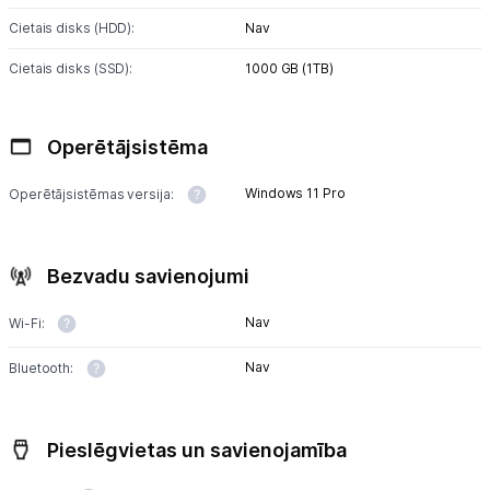
Uzņēmumiem
Cietais disks (HDD):
Nav
Tet pakalpojumi
Cietais disks (SSD):
1000 GB (1TB)
Kontakti
Operētājsistēma
Informācija
Windows 11 Pro
Operētājsistēmas versija:
Bezvadu savienojumi
Nav
Wi-Fi:
Nav
Bluetooth:
Pieslēgvietas un savienojamība