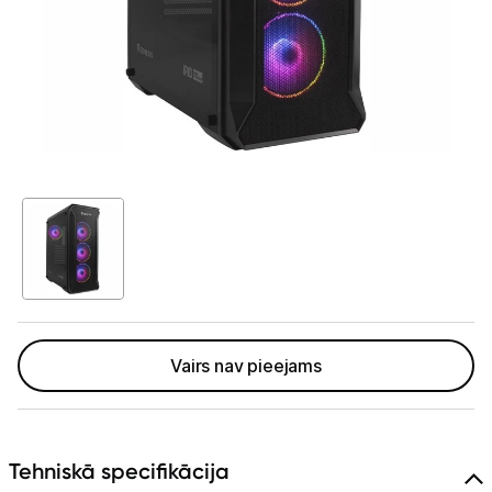
GAMING pasaule >
Portatīvie datori un piederumi
Audio
Stacionārie datori un piederumi
Stacionārie datori
Monitori
Peles
Klaviatūras
Vairs nav pieejams
Web kameras
Gaming krēsli un galdi
Tehniskā specifikācija
Paliktņi pelēm