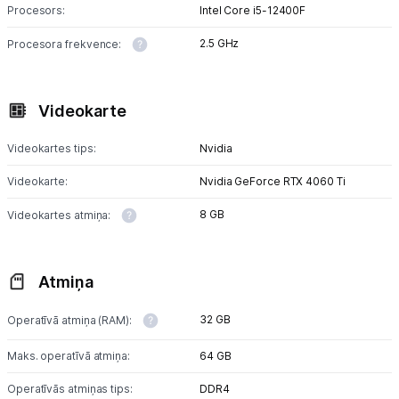
Sadzīves tehnika
Procesors:
Intel Core i5-12400F
Skaistumkopšana
2.5 GHz
Procesora frekvence:
Sports un atpūta
Videokarte
Ražotāju atjaunota tehnika
Videokartes tips:
Nvidia
Videokarte:
Nvidia GeForce RTX 4060 Ti
Vēlmju saraksts
8 GB
Videokartes atmiņa:
Blogs
Atmiņa
Piegāde un apmaksa
32 GB
Operatīvā atmiņa (RAM):
Tehnikas izvešana
Maks. operatīvā atmiņa:
64 GB
Operatīvās atmiņas tips:
DDR4