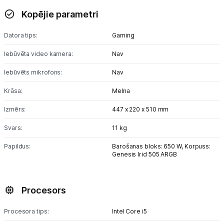
Kopējie parametri
Monitoru stiprinājumi
Datora tips:
Gaming
Spēļu konsoles un piederumi
Iebūvēta video kamera:
Nav
Datu nesēji
Iebūvēts mikrofons:
Nav
Projektori un ekrāni
Krāsa:
Melna
Tīkla iekārtas
Izmērs:
447 x 220 x 510 mm
Svars:
11 kg
Drukas iekārtas
Papildus:
Barošanas bloks: 650 W, Korpuss:
Biroja piederumi
Genesis Irid 505 ARGB
Telefoni, planšetdatori
Procesors
Viedierīces
Procesora tips:
Intel Core i5