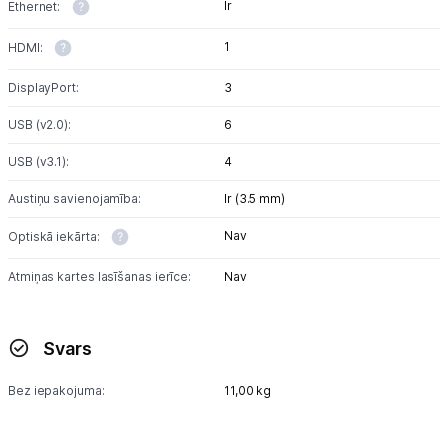
Ir
Ethernet:
1
HDMI:
DisplayPort:
3
USB (v2.0):
6
USB (v3.1):
4
Austiņu savienojamība:
Ir (3.5 mm)
Nav
Optiskā iekārta:
Atmiņas kartes lasīšanas ierīce:
Nav
Svars
Bez iepakojuma:
11,00 kg