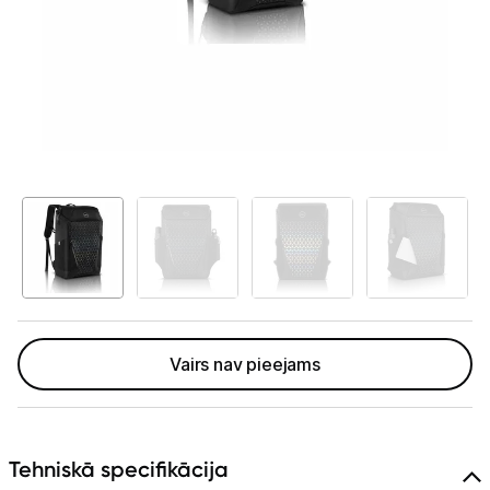
GAMING pasaule >
Portatīvie datori un piederumi
Portatīvie datori
Somas un apvalki
Lādētāji un adapteri
Dokstacijas
Portatīvie dzesētāji
Audio
Vairs nav pieejams
Stacionārie datori un piederumi
Spēļu konsoles un piederumi
Tehniskā specifikācija
Datu nesēji