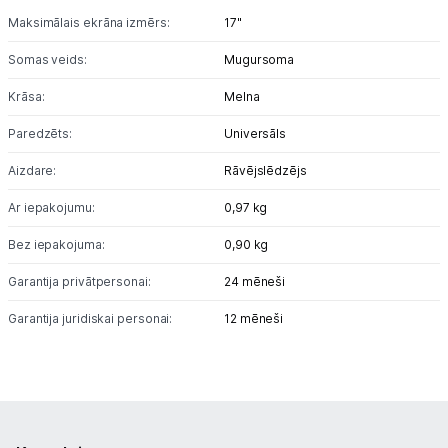
Maksimālais ekrāna izmērs:
17"
Projektori un ekrāni
Somas veids:
Mugursoma
Tīkla iekārtas
Krāsa:
Melna
Drukas iekārtas
Paredzēts:
Universāls
Aizdare:
Rāvējslēdzējs
Biroja piederumi
Ar iepakojumu:
0,97 kg
Telefoni, planšetdatori
Bez iepakojuma:
0,90 kg
Viedierīces
Garantija privātpersonai:
24 mēneši
Sadzīves tehnika
Garantija juridiskai personai:
12 mēneši
Skaistumkopšana
Sports un atpūta