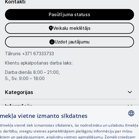
Kontakti
Ražotāju atjaunota tehnika
Pasūtījuma statuss
Vēlmju saraksts
Veikalu meklētājs
Uzdot jautājumu
Blogs
Tālrunis
+371 67333733
Piegāde un apmaksa
Klientu apkalpošanas darba laiks:
Darba dienās 8:00 – 21:00,
S., Sv. 9:00 – 18:00
Tehnikas izvešana
Kategorijas
Uzņēmumiem
Informācija
tīmekļa vietne izmanto sīkdatnes
Tet pakalpojumi
Noderīgas saites
īmekļa vietnē tiek izmantotas sīkdatnes, lai nodrošinātu un uzlabotu tīmekļa
LATVIAN
es darbību, sniegtu vietnes apmeklētājiem pielāgotu informāciju par mūsu
Kontakti
ktiem un pakalpojumiem, analizētu vietnes apmeklējumu. Zemāk sniedzam