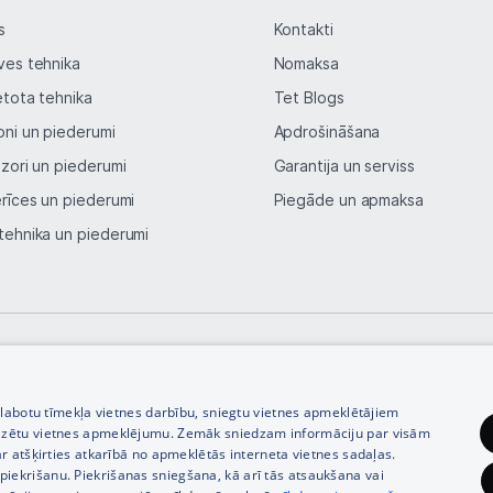
s
Kontakti
ves tehnika
Nomaksa
etota tehnika
Tet Blogs
oni un piederumi
Apdrošināšana
izori un piederumi
Garantija un serviss
erīces un piederumi
Piegāde un apmaksa
tehnika un piederumi
© SIA Tet 2026 -
Visas cenas norādītas EUR ar PVN 21%
zlabotu tīmekļa vietnes darbību, sniegtu vietnes apmeklētājiem
izētu vietnes apmeklējumu. Zemāk sniedzam informāciju par visām
r atšķirties atkarībā no apmeklētās interneta vietnes sadaļas.
vu piekrišanu. Piekrišanas sniegšana, kā arī tās atsaukšana vai