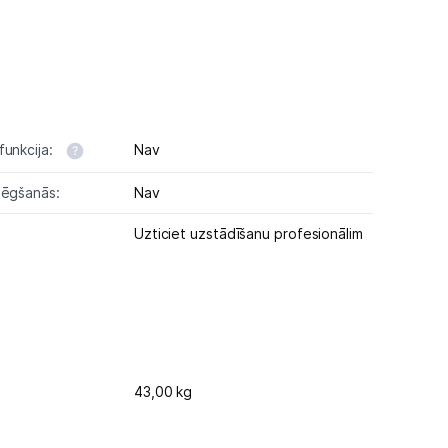
funkcija:
Nav
lēgšanās:
Nav
Uzticiet uzstādīšanu profesionālim
43,00 kg