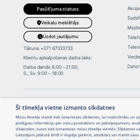
Akcija
Pasūtījuma statuss
Sadzī
Veikalu meklētājs
Mazli
Uzdot jautājumu
Telef
Telev
Tālrunis
+371 67333733
Viedi
Klientu apkalpošanas darba laiks:
Dator
Darba dienās 8:00 – 21:00,
S., Sv. 9:00 – 18:00
Šī tīmekļa vietne izmanto sīkdatnes
Mūsu tīmekļa vietnē tiek izmantotas sīkdatnes, lai nodrošinātu un u
pielāgotu informāciju par mūsu produktiem un pakalpojumiem, anal
sīkdatnēm, kuras tiek izmantotas mūsu tīmekļa vietnēs. Sīkdatnes va
Interneta veikala izstrāde —
Lietotājam jebkurā brīdī ir iespēja piekrist, atteikties vai mainīt sa