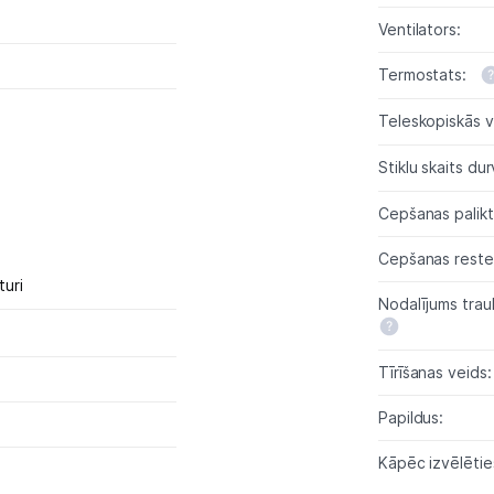
Skaistumkopšana
Ventilators:
Sports un atpūta
Termostats:
Ražotāju atjaunota tehnika
Teleskopiskās 
Stiklu skaits dur
Vēlmju saraksts
Cepšanas palikt
Blogs
Cepšanas reste
turi
Nodalījums trau
Piegāde un apmaksa
Tīrīšanas veids:
Tehnikas izvešana
Papildus:
Uzņēmumiem
Kāpēc izvēlētie