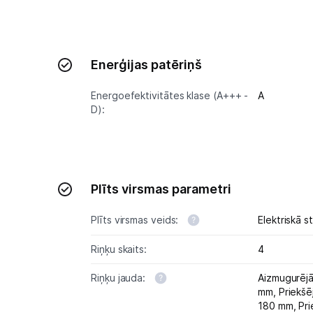
Enerģijas patēriņš
Energoefektivitātes klase (A+++ -
A
D):
Plīts virsmas parametri
Plīts virsmas veids:
Elektriskā s
Riņķu skaits:
4
Riņķu jauda:
Aizmugurējā
mm,
Priekšē
180 mm,
Pri