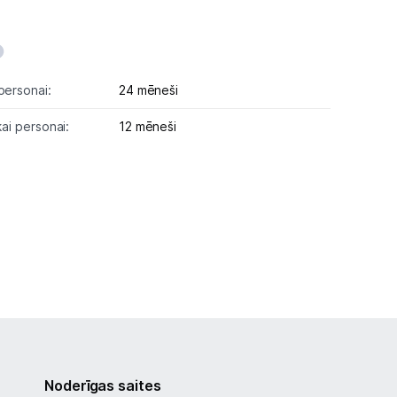
personai:
24 mēneši
kai personai:
12 mēneši
Noderīgas saites