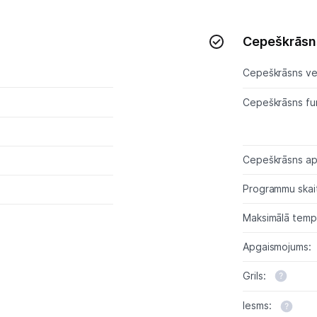
Sadzīves tehnikas aksesuāri
Plītis
Cepeškrāsns
Tvaika nosūcēji
Cepeškrāsns ve
Aksesuāri tvaika nosūcējiem
Cepeškrāsns fun
Iebūvējamā tehnika
Cepeškrāsns ap
Mazā tehnika
Programmu skai
Kafijas pagatavošana
Maksimālā temp
Mazā virtuves tehnika
Apgaismojums:
Klimata iekārtas
Grils:
Apģērbu kopšana
Iesms: