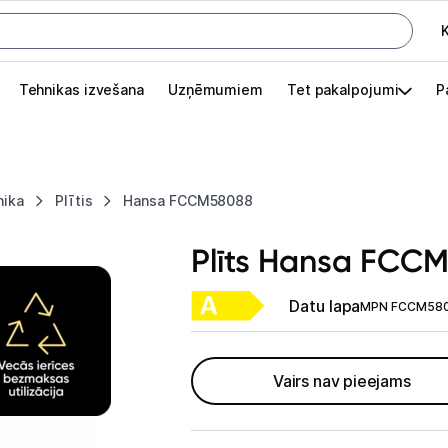
K
G
Tehnikas izvešana
Uzņēmumiem
Tet pakalpojumi
P
Pieslēgties
Pasūtījuma statuss
nika
Plītis
Hansa FCCM58088
Akcijas
Plīts Hansa FCC
Outlet
apā.
Datu lapa
MPN FCCM58
Izvēlies kāroto ierīci izdevīgāk!
TV un audio
Vairs nav pieejams
Datortehnika