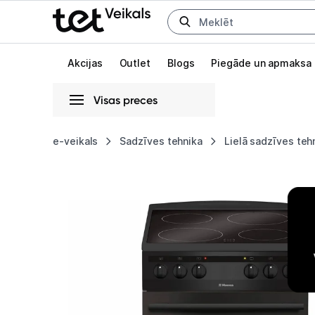
Uz kategorijam
Uz galveno saturu
Akcijas
Outlet
Blogs
Piegāde un apmaksa
Visas preces
Gaišā
Tumšā
Sistēmas
e-veikals
Sadzīves tehnika
Lielā sadzīves teh
Plīts
Animācijas
Hansa
Globāls iestatījums animāciju aktivizēšanai vai deaktivizēšanai visā l
FCCM58088