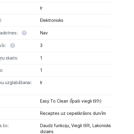
Ir
Elektronisks
vadotnes:
Nav
vīs:
3
ņu skaits:
1
s:
1
ku uzglabāšanai:
Ir
Easy To Clean (Īpaši viegli tīrīt)
Receptes uz cepeškrāsns durvīm
s šo:
Daudz funkciju,
Viegli tīrīt,
Lakonisks
dizains