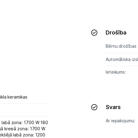
Tet pakalpojumi
Kontakti
Drošība
Informācija
Bērnu drošības 
Automātiska izs
Ieteikums:
tikla keramikas
Svars
Ar iepakojumu:
 labā zona: 1700 W 180
jā kreisā zona: 1700 W
ekšējā labā zona: 1200