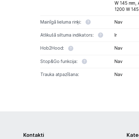
W 145 mm,
1200 W 14
Mainīgā lieluma rinķi:
Nav
Atlikušā siltuma indikators:
Ir
Hob2Hood:
Nav
Stop&Go funkcija:
Nav
Trauka atpazīšana:
Nav
Kontakti
Kate