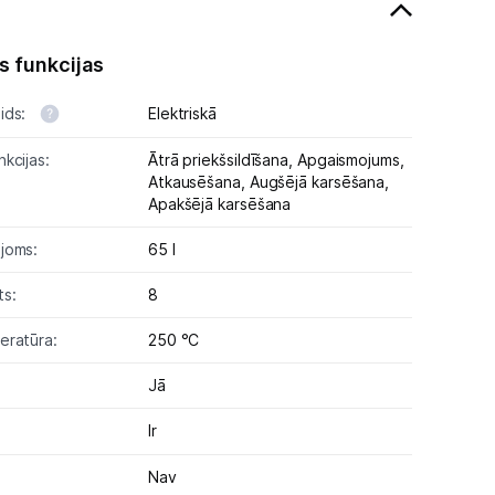
 funkcijas
ids:
Elektriskā
kcijas:
Ātrā priekšsildīšana,
Apgaismojums,
Atkausēšana,
Augšējā karsēšana,
Apakšējā karsēšana
joms:
65 l
ts:
8
eratūra:
250 °C
Jā
Ir
Nav