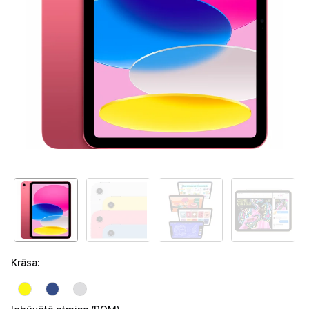
Telefoni, planšetdatori
Telefoni un aksesuāri
Planšetdatori un aksesuāri
Planšetdatori
Somas un apvalki planšetdatoriem
Citi aksesuāri
E-grāmatu lasītāji
E-grāmatu lasītāju aksesuāri
Piederumi
Krāsa
:
Stacionārie un bezvadu telefoni