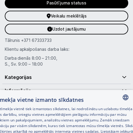
Pasūtījuma statuss
Veikalu meklētājs
Uzdot jautājumu
Tālrunis
+371 67333733
Klientu apkalpošanas darba laiks:
Darba dienās 8:00 – 21:00,
S., Sv. 9:00 – 18:00
Kategorijas
Informācija
tīmekļa vietne izmanto sīkdatnes
Noderīgas saites
īmekļa vietnē tiek izmantotas sīkdatnes, lai nodrošinātu un uzlabotu tīmekļa
LATVIAN
es darbību, sniegtu vietnes apmeklētājiem pielāgotu informāciju par mūsu
ktiem un pakalpojumiem, analizētu vietnes apmeklējumu. Zemāk sniedzam
RUSSIAN
māciju par visām sīkdatnēm, kuras tiek izmantotas mūsu tīmekļa vietnēs. Sīk
šķirties atkarībā no apmeklētās interneta vietnes sadaļas. Lietotājam jebkurā
ENGLISH