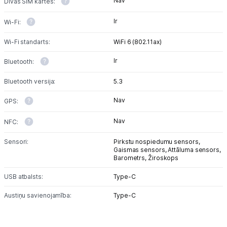
Nav
Divas SIM kartes:
Ir
Wi-Fi:
Wi-Fi standarts:
WiFi 6 (802.11ax)
Ir
Bluetooth:
Bluetooth versija:
5.3
Nav
GPS:
Nav
NFC:
Sensori:
Pirkstu nospiedumu sensors,
Gaismas sensors,
Attāluma sensors,
Barometrs,
Žiroskops
USB atbalsts:
Type-C
Austiņu savienojamība:
Type-C