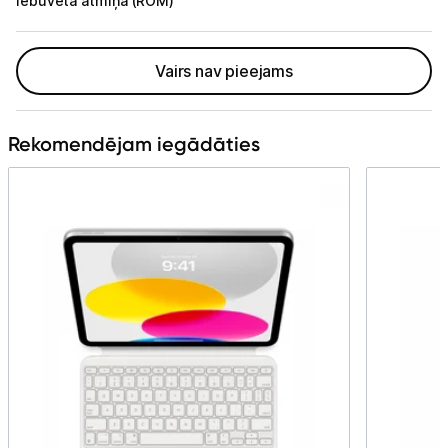
Iebūvētā atmiņa (ROM)
Viedierīces
Sadzīves tehnika
Vairs nav pieejams
Skaistumkopšana
Rekomendējam iegādāties
Sports un atpūta
Ražotāju atjaunota tehnika
Vēlmju saraksts
Blogs
Piegāde un apmaksa
Tehnikas izvešana