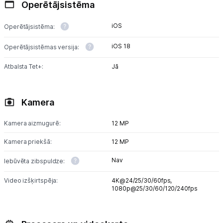
Operētājsistēma
iOS
Operētājsistēma:
iOS 18
Operētājsistēmas versija:
Atbalsta Tet+:
Jā
Kamera
Kamera aizmugurē:
12 MP
Kamera priekšā:
12 MP
Nav
Iebūvēta zibspuldze:
Video izšķirtspēja:
4K@24/25/30/60fps,
1080p@25/30/60/120/240fps