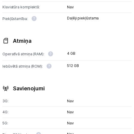
Klaviatūra komplektā:
Nav
Daļēji piekļūstama
Piekļūstamība:
Atmiņa
4 GB
Operatīvā atmiņa (RAM):
512 GB
Iebūvētā atmiņa (ROM):
Savienojumi
3G:
Nav
4G:
Nav
5G:
Nav