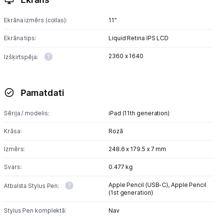
Ekrāna izmērs (collas):
11"
Ekrāna tips:
Liquid Retina IPS LCD
2360 x 1640
Izšķirtspēja:
Pamatdati
Sērija / modelis:
iPad (11th generation)
Krāsa:
Rozā
Izmērs:
248.6 x 179.5 x 7 mm
Svars:
0.477 kg
Apple Pencil (USB-C),
Apple Pencil
Atbalsta Stylus Pen:
(1st generation)
Stylus Pen komplektā:
Nav