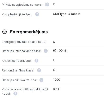
Ir
Pirkstu nospiedumu sensors:
USB Type-C kabelis
Komplektācijā ietilpst:
Energomarķējums
Energoefektivitātes klase (A - G):
G
67h 00min
Baterijas izturība vienā ciklā:
E
Kritienizturības klase:
C
Remontējamības klase:
1000
Baterijas cikliskā izturība:
Korpusa aizsargātības pakāpe (IP
IP42
kods):