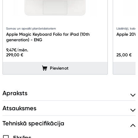
Uzņēmumiem
Somas un apvalki planšetdatoriem
Lādētāji, kabeļ
Tet pakalpojumi
Apple Magic Keyboard Folio for iPad (10th
Apple 20W
generation) - ENG
9,47
€/mēn.
Kontakti
299,00 €
25,00 €
Pievienot
Informācija
Apraksts
Atsauksmes
Tehniskā specifikācija
Ekrāns