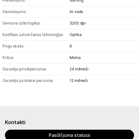
Pielietojums:
Gaming
Savienojums:
Ar vadu
Monitoru stiprinājumi
Sensora izšķirtspēja:
3200 dpi
Spēļu konsoles un piederumi
Kustības uztveršanas tehnoloģija:
Optika
Datu nesēji
Pogu skaits:
6
Projektori un ekrāni
Krāsa:
Melna
Tīkla iekārtas
Garantija privātpersonai:
24 mēneši
Garantija juridiskai personai:
12 mēneši
Drukas iekārtas
Biroja piederumi
Telefoni, planšetdatori
Kontakti
Viedierīces
Pasūtījuma statuss