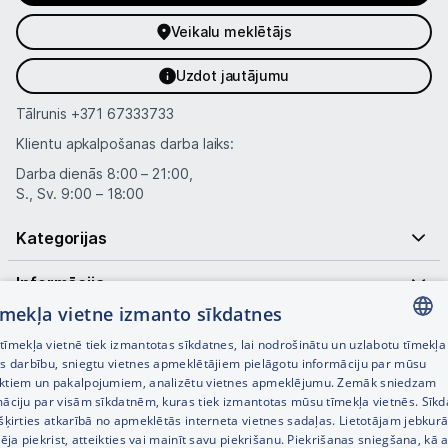
Sadzīves tehnika
Veikalu meklētājs
Skaistumkopšana
Uzdot jautājumu
Sports un atpūta
Tālrunis
+371 67333733
Ražotāju atjaunota tehnika
Klientu apkalpošanas darba laiks:
Darba dienās 8:00 – 21:00,
S., Sv. 9:00 – 18:00
Vēlmju saraksts
Kategorijas
Blogs
Informācija
tīmekļa vietne izmanto sīkdatnes
Noderīgas saites
Piegāde un apmaksa
īmekļa vietnē tiek izmantotas sīkdatnes, lai nodrošinātu un uzlabotu tīmekļa
LATVIAN
es darbību, sniegtu vietnes apmeklētājiem pielāgotu informāciju par mūsu
ktiem un pakalpojumiem, analizētu vietnes apmeklējumu. Zemāk sniedzam
Tehnikas izvešana
RUSSIAN
māciju par visām sīkdatnēm, kuras tiek izmantotas mūsu tīmekļa vietnēs. Sīk
šķirties atkarībā no apmeklētās interneta vietnes sadaļas. Lietotājam jebkurā
ENGLISH
pēja piekrist, atteikties vai mainīt savu piekrišanu. Piekrišanas sniegšana, kā a