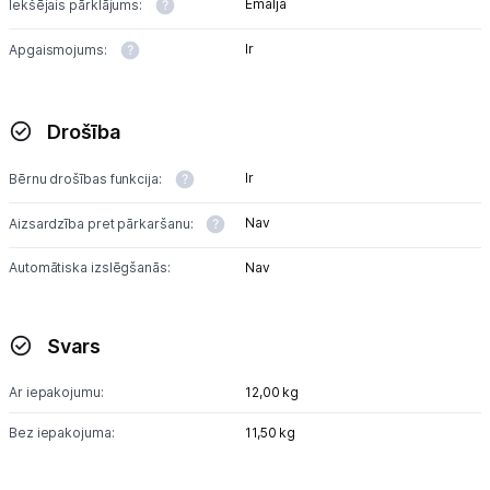
Emalja
Iekšējais pārklājums:
Skaistumkopšana
Ir
Apgaismojums:
Sports un atpūta
Drošība
Ražotāju atjaunota tehnika
Ir
Bērnu drošības funkcija:
Nav
Aizsardzība pret pārkaršanu:
Vēlmju saraksts
Automātiska izslēgšanās:
Nav
Blogs
Svars
Piegāde un apmaksa
Ar iepakojumu:
12,00 kg
Tehnikas izvešana
Bez iepakojuma:
11,50 kg
Uzņēmumiem