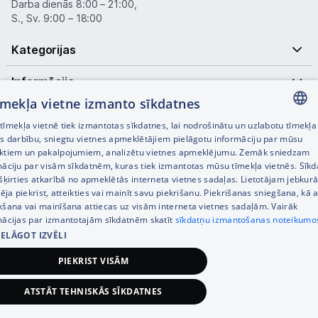
Darba dienās 8:00 – 21:00,
S., Sv. 9:00 – 18:00
Kategorijas
Informācija
tīmekļa vietne izmanto sīkdatnes
Noderīgas saites
īmekļa vietnē tiek izmantotas sīkdatnes, lai nodrošinātu un uzlabotu tīmekļa
LATVIAN
es darbību, sniegtu vietnes apmeklētājiem pielāgotu informāciju par mūsu
ktiem un pakalpojumiem, analizētu vietnes apmeklējumu. Zemāk sniedzam
RUSSIAN
māciju par visām sīkdatnēm, kuras tiek izmantotas mūsu tīmekļa vietnēs. Sīk
šķirties atkarībā no apmeklētās interneta vietnes sadaļas. Lietotājam jebkurā
ENGLISH
pēja piekrist, atteikties vai mainīt savu piekrišanu. Piekrišanas sniegšana, kā a
kšana vai mainīšana attiecas uz visām interneta vietnes sadaļām. Vairāk
mācijas par izmantotajām sīkdatnēm skatīt
sīkdatņu izmantošanas noteikumo
IELĀGOT IZVĒLI
© SIA Tet 2026 -
Visas cenas norādītas EUR ar PVN 21%
PIEKRIST VISĀM
Interneta veikala izstrāde —
ATSTĀT TEHNISKĀS SĪKDATNES