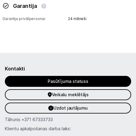
Garantija
Tet pakalpojumi
Garantija privātpersonai:
24 mēneši
Kontakti
Informācija
Kontakti
Pasūtījuma statuss
Veikalu meklētājs
Uzdot jautājumu
Tālrunis
+371 67333733
Klientu apkalpošanas darba laiks: