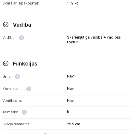
Multivārāmie katli
Svars ar iepakojumu:
11.9 kg
Friteri
Vadība
Vakuuma iepakotāji
Skārienjutīga vadība + vadības
Vadība:
Virtuves svari
rokturi
Ūdens gāzēšanas aparāti
Funkcijas
Mazās cepeškrāsnis
Nav
Grils:
Mazās plītis
Nav
Konvekcija:
Ledus un saldējuma mašīnas
Ventilators:
Nav
Mazās virtuves tehnikas aksesuāri
Ir
Taimeris:
Klimata iekārtas
Šķīvja diametrs:
25.5 cm
Apģērbu kopšana