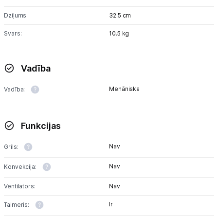
Multivārāmie katli
Dziļums:
32.5 cm
Friteri
Svars:
10.5 kg
Vakuuma iepakotāji
Virtuves svari
Vadība
Ūdens gāzēšanas aparāti
Mehāniska
Vadība:
Mazās cepeškrāsnis
Funkcijas
Mazās plītis
Nav
Grils:
Ledus un saldējuma mašīnas
Nav
Konvekcija:
Mazās virtuves tehnikas aksesuāri
Ventilators:
Nav
Klimata iekārtas
Ir
Taimeris:
Apģērbu kopšana